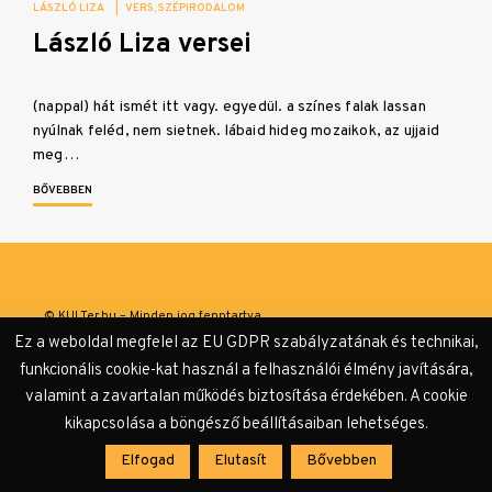
LÁSZLÓ LIZA
|
VERS
SZÉPIRODALOM
László Liza versei
(nappal) hát ismét itt vagy. egyedül. a színes falak lassan
nyúlnak feléd, nem sietnek. lábaid hideg mozaikok, az ujjaid
meg…
BŐVEBBEN
© KULTer.hu – Minden jog fenntartva
Ez a weboldal megfelel az EU GDPR szabályzatának és technikai,
Impresszum
Szerzőink
Támogatók & Partnerek
funkcionális cookie-kat használ a felhasználói élmény javítására,
valamint a zavartalan működés biztosítása érdekében. A cookie
Adatvédelmi tájékoztató
kikapcsolása a böngésző beállításaiban lehetséges.
Elfogad
Elutasít
Bővebben