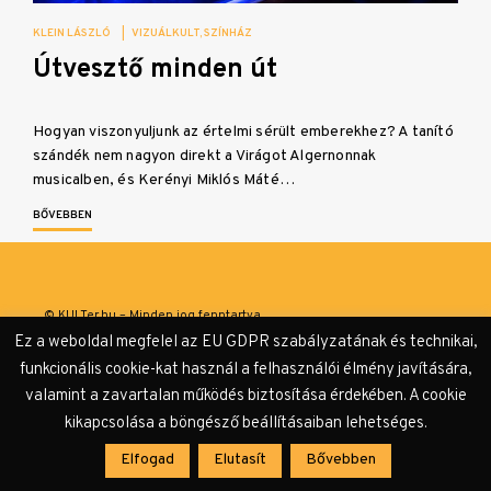
KLEIN LÁSZLÓ
|
VIZUÁLKULT
SZÍNHÁZ
Útvesztő minden út
Hogyan viszonyuljunk az értelmi sérült emberekhez? A tanító
szándék nem nagyon direkt a Virágot Algernonnak
musicalben, és Kerényi Miklós Máté…
BŐVEBBEN
© KULTer.hu – Minden jog fenntartva
Ez a weboldal megfelel az EU GDPR szabályzatának és technikai,
Impresszum
Szerzőink
Támogatók & Partnerek
funkcionális cookie-kat használ a felhasználói élmény javítására,
valamint a zavartalan működés biztosítása érdekében. A cookie
Adatvédelmi tájékoztató
kikapcsolása a böngésző beállításaiban lehetséges.
Elfogad
Elutasít
Bővebben