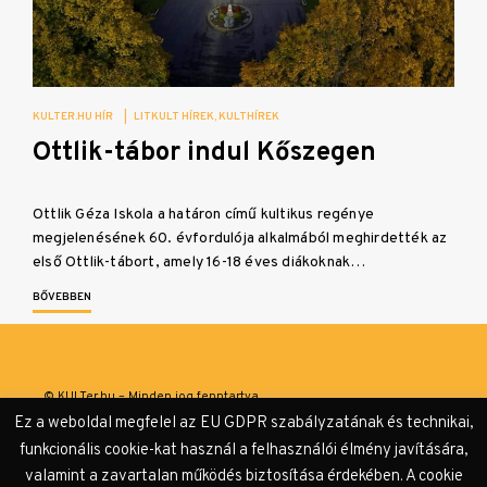
KULTER.HU HÍR
|
LITKULT HÍREK
KULTHÍREK
Ottlik-tábor indul Kőszegen
Ottlik Géza Iskola a határon című kultikus regénye
megjelenésének 60. évfordulója alkalmából meghirdették az
első Ottlik-tábort, amely 16-18 éves diákoknak…
BŐVEBBEN
© KULTer.hu – Minden jog fenntartva
Ez a weboldal megfelel az EU GDPR szabályzatának és technikai,
Impresszum
Szerzőink
Támogatók & Partnerek
funkcionális cookie-kat használ a felhasználói élmény javítására,
valamint a zavartalan működés biztosítása érdekében. A cookie
Adatvédelmi tájékoztató