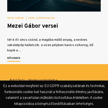
MEZEI GÁBOR
|
VERS
SZÉPIRODALOM
Mezei Gábor versei
tér4 itt sincs csönd. a magába málló anyag, a nedves
vakolatpép hallatszik. a vizes pépben kavics csikorog, kő
kopik a…
BŐVEBBEN
© KULTer.hu – Minden jog fenntartva
Ez a weboldal megfelel az EU GDPR szabályzatának és technikai,
Impresszum
Szerzőink
Támogatók & Partnerek
funkcionális cookie-kat használ a felhasználói élmény javítására,
valamint a zavartalan működés biztosítása érdekében. A cookie
Adatvédelmi tájékoztató
kikapcsolása a böngésző beállításaiban lehetséges.