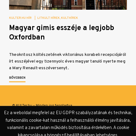
KULTER.HU HÍR
|
LITKULT HÍREK
KULTHÍREK
Magyar gimis esszéje a legjobb
Oxfordban
Theokritosz költészetének viktoriánus korabeli recepciójáról
írt esszéjével egy tizennyolc éves magyar tanuló nyerte meg
a Mary Renault-esszéversenyt.
BŐVEBBEN
© KULTer.hu – Minden jog fenntartva
Ez a weboldal megfelel az EU GDPR szabályzatának és technikai,
Impresszum
Szerzőink
Támogatók & Partnerek
funkcionális cookie-kat használ a felhasználói élmény javítására,
valamint a zavartalan működés biztosítása érdekében. A cookie
Adatvédelmi tájékoztató
kikapcsolása a böngésző beállításaiban lehetséges.