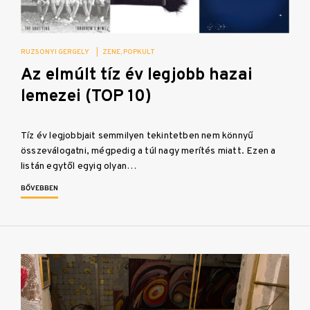
RUZSONYI GERGELY
|
ZENE
POPKULT
Az elmúlt tíz év legjobb hazai
lemezei (TOP 10)
Tíz év legjobbjait semmilyen tekintetben nem könnyű
összeválogatni, mégpedig a túl nagy merítés miatt. Ezen a
listán egytől egyig olyan…
BŐVEBBEN