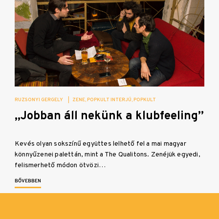
RUZSONYI GERGELY
|
ZENE
POPKULT INTERJÚ
POPKULT
„Jobban áll nekünk a klubfeeling”
Kevés olyan sokszínű együttes lelhető fel a mai magyar
könnyűzenei palettán, mint a The Qualitons. Zenéjük egyedi,
felismerhető módon ötvözi…
BŐVEBBEN