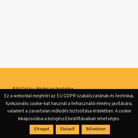
© KULTer.hu – Minden jog fenntartva
Ez a weboldal megfelel az EU GDPR szabályzatának és technikai,
Impresszum
Szerzőink
Támogatók & Partnerek
funkcionális cookie-kat használ a felhasználói élmény javítására,
valamint a zavartalan működés biztosítása érdekében. A cookie
Adatvédelmi tájékoztató
kikapcsolása a böngésző beállításaiban lehetséges.
Elfogad
Elutasít
Bővebben