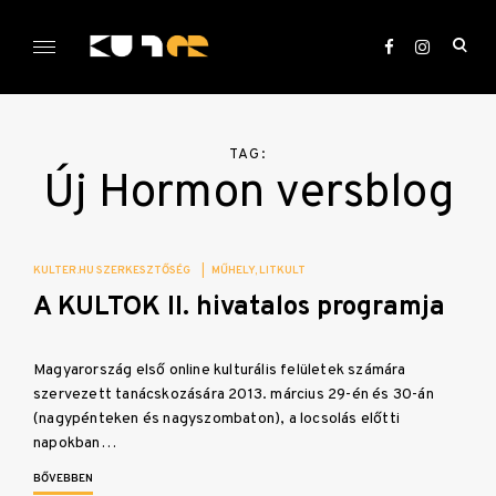
Skip
to
ope
content
sea
KULTer.hu
for
TAG:
Új Hormon versblog
KULTER.HU SZERKESZTŐSÉG
|
MŰHELY
LITKULT
A KULTOK II. hivatalos programja
Magyarország első online kulturális felületek számára
szervezett tanácskozására 2013. március 29-én és 30-án
(nagypénteken és nagyszombaton), a locsolás előtti
napokban…
BŐVEBBEN