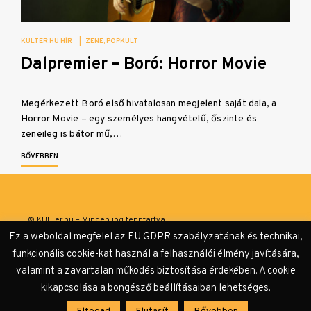
KULTER.HU HÍR
|
ZENE
POPKULT
Dalpremier – Boró: Horror Movie
Megérkezett Boró első hivatalosan megjelent saját dala, a
Horror Movie – egy személyes hangvételű, őszinte és
zeneileg is bátor mű,…
BŐVEBBEN
© KULTer.hu – Minden jog fenntartva
Ez a weboldal megfelel az EU GDPR szabályzatának és technikai,
Impresszum
Szerzőink
Támogatók & Partnerek
funkcionális cookie-kat használ a felhasználói élmény javítására,
valamint a zavartalan működés biztosítása érdekében. A cookie
Adatvédelmi tájékoztató
kikapcsolása a böngésző beállításaiban lehetséges.