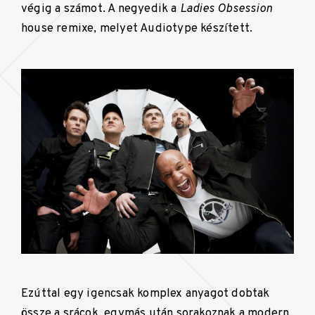
végig a számot. A negyedik a
Ladies Obsession
house remixe, melyet Audiotype készített.
Ezúttal egy igencsak komplex anyagot dobtak
össze a srácok, egymás után sorakoznak a modern,