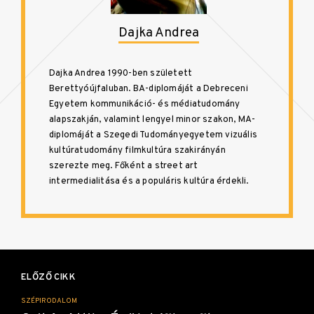
Dajka Andrea
Dajka Andrea 1990-ben született
Berettyóújfaluban. BA-diplomáját a Debreceni
Egyetem kommunikáció- és médiatudomány
alapszakján, valamint lengyel minor szakon, MA-
diplomáját a Szegedi Tudományegyetem vizuális
kultúratudomány filmkultúra szakirányán
szerezte meg. Főként a street art
intermedialitása és a populáris kultúra érdekli.
Bejegyzés
navigáció
ELŐZŐ CIKK
SZÉPIRODALOM