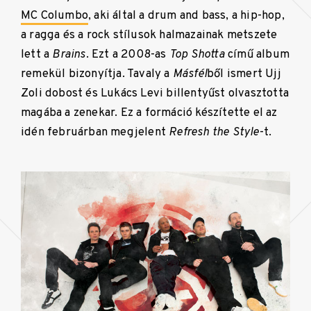
MC Columbo
, aki által a drum and bass, a hip-hop,
a ragga és a rock stílusok halmazainak metszete
lett a
Brains
. Ezt a 2008-as
Top Shotta
című album
remekül bizonyítja. Tavaly a
Másfél
ből ismert Ujj
Zoli dobost és Lukács Levi billentyűst olvasztotta
magába a zenekar. Ez a formáció készítette el az
idén februárban megjelent
Refresh the Style
-t.