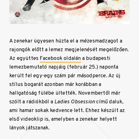
A zenekar ügyesen húzta el a mézesmadzagot a
rajongók előtt a lemez megjelenését megelőzően.
Az együttes
Facebook oldalán
a budapesti
lemezbemutató napjáig (február 25.) naponta
került fel egy-egy szám pár másodperce. Az új
stílus bogarát azonban már korábban a
hallgatóság fülébe ültették. Novembertől már
szólt a rádiókból a
Ladies Obsession
című daluk,
ami hamar sokak kedvence lett. Ehhez készült az
első videoklip is, amelyben a zenekar helyett
lányok játszanak.