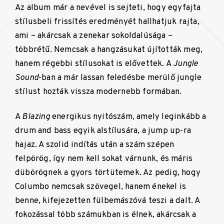
Az album már a nevével is sejteti, hogy egyfajta
stílusbeli frissítés eredményét hallhatjuk rajta,
ami – akárcsak a zenekar sokoldalúsága –
többrétű. Nemcsak a hangzásukat újították meg,
hanem régebbi stílusokat is elővettek. A
Jungle
Sound
-ban a már lassan feledésbe merülő jungle
stílust hozták vissza modernebb formában.
A
Blazing
energikus nyitószám, amely leginkább a
drum and bass egyik alstílusára, a jump up-ra
hajaz. A szolid indítás után a szám szépen
felpörög, így nem kell sokat várnunk, és máris
dübörögnek a gyors törtütemek. Az pedig, hogy
Columbo nemcsak szövegel, hanem énekel is
benne, kifejezetten fülbemászóvá teszi a dalt. A
fokozással több számukban is élnek, akárcsak a