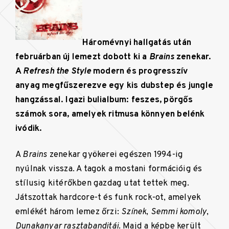
Háromévnyi hallgatás után
februárban új lemezt dobott ki a
Brains
zenekar.
A
Refresh the Style
modern és progresszív
anyag megfűszerezve egy kis dubstep és jungle
hangzással. Igazi bulialbum: feszes, pörgős
számok sora, amelyek ritmusa könnyen belénk
ivódik.
A
Brains
zenekar gyökerei egészen 1994-ig
nyúlnak vissza. A tagok a mostani formációig és
stílusig kitérőkben gazdag utat tettek meg.
Játszottak hardcore-t és funk rock-ot, amelyek
emlékét három lemez őrzi:
Színek
,
Semmi komoly
,
Dunakanyar rasztabanditái
. Majd a képbe került