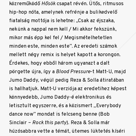
közreműködő
Hősök
csapat révén. Ütős, ritmusos
hip-hop nóta, amelynek refrénje a bulikedvelő
fiatalság mottója is lehetne: „Csak az éjszaka,
nekünk a nappal nem kell / Mi akkor fekszünk,
mikor más épp kel fel / Megismételhetetlen
minden este, minden este”. Az eredeti számok
mellett négy remix is helyet kapott a korongon.
Érdekes, hogy ebből három ugyanazt a dalt
pörgette újra, így a
Blood Pressure
-t Matt-U, majd
Jumo Daddy, végül pedig Reza & Solla átiratában
is hallhatjuk. Matt-U verziója az eredetihez képest
könnyedebb, Jumo Daddy-é elektronikus és
letisztult egyszerre, és a közismert „Everybody
dance now” mondat is felcseng benne (Bob
Sinclair –
Rock this party
). Reza & Solla már
húzósabbra vette a témát, ütemes lüktetés kíséri