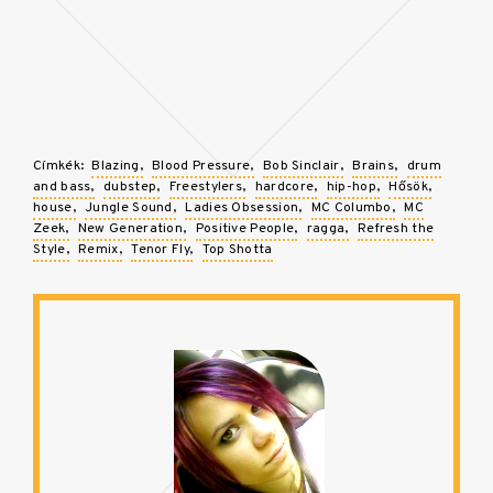
Címkék:
Blazing
Blood Pressure
Bob Sinclair
Brains
drum
and bass
dubstep
Freestylers
hardcore
hip-hop
Hősök
house
Jungle Sound
Ladies Obsession
MC Columbo
MC
Zeek
New Generation
Positive People
ragga
Refresh the
Style
Remix
Tenor Fly
Top Shotta