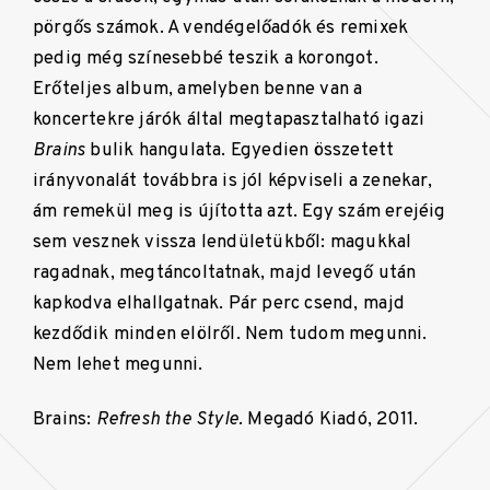
pörgős számok. A vendégelőadók és remixek
pedig még színesebbé teszik a korongot.
Erőteljes album, amelyben benne van a
koncertekre járók által megtapasztalható igazi
Brains
bulik hangulata. Egyedien összetett
irányvonalát továbbra is jól képviseli a zenekar,
ám remekül meg is újította azt. Egy szám erejéig
sem vesznek vissza lendületükből: magukkal
ragadnak, megtáncoltatnak, majd levegő után
kapkodva elhallgatnak. Pár perc csend, majd
kezdődik minden elölről. Nem tudom megunni.
Nem lehet megunni.
Brains:
Refresh the Style.
Megadó Kiadó, 2011.