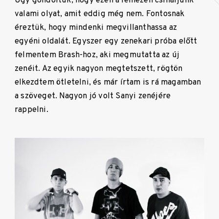
Úgy gondoltuk, hogy ezen a lemezen csináljunk
valami olyat, amit eddig még nem. Fontosnak
éreztük, hogy mindenki megvillanthassa az
egyéni oldalát. Egyszer egy zenekari próba előtt
felmentem Brash-hoz, aki megmutatta az új
zenéit. Az egyik nagyon megtetszett, rögtön
elkezdtem ötletelni, és már írtam is rá magamban
a szöveget. Nagyon jó volt Sanyi zenéjére
rappelni.