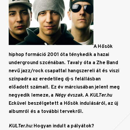
A Hősök
hiphop formáció 2001 óta ténykedik a hazai
underground szcénában. Tavaly óta a Zhe Band
nevű jazz/rock csapattal hangszereli át és viszi
színpadra az eredetileg dj-s felállásban
előadott számait. Ez év márciusában jelent meg
negyedik lemeze, a
Négy évszak
. A
KULTer.hu
Ecküvel beszélgetett a Hősök indulásáról, az új
albumról és a további tervekről.
KULTer.hu:
Hogyan indult a pályátok?