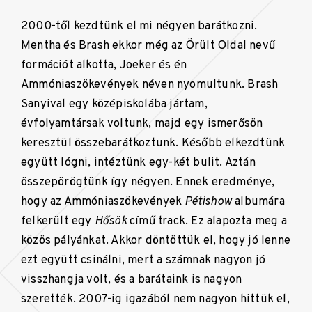
2000-től kezdtünk el mi négyen barátkozni.
Mentha és Brash ekkor még az Örült Oldal nevű
formációt alkotta, Joeker és én
Ammóniaszökevények néven nyomultunk. Brash
Sanyival egy középiskolába jártam,
évfolyamtársak voltunk, majd egy ismerősön
keresztül összebarátkoztunk. Később elkezdtünk
együtt lógni, intéztünk egy-két bulit. Aztán
összepörögtünk így négyen. Ennek eredménye,
hogy az Ammóniaszökevények
Pétishow
albumára
felkerült egy
Hősök
című track. Ez alapozta meg a
közös pályánkat. Akkor döntöttük el, hogy jó lenne
ezt együtt csinálni, mert a számnak nagyon jó
visszhangja volt, és a barátaink is nagyon
szerették. 2007-ig igazából nem nagyon hittük el,