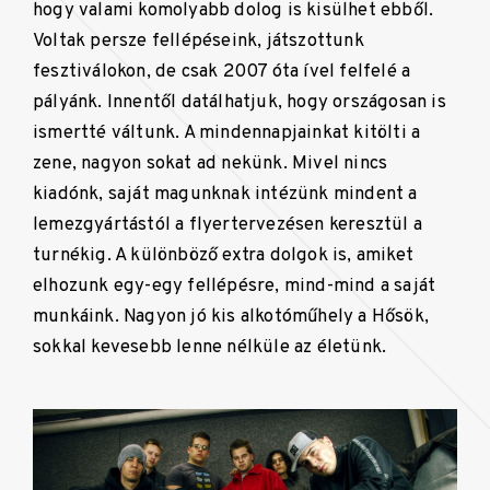
hogy valami komolyabb dolog is kisülhet ebből.
Voltak persze fellépéseink, játszottunk
fesztiválokon, de csak 2007 óta ível felfelé a
pályánk. Innentől datálhatjuk, hogy országosan is
ismertté váltunk. A mindennapjainkat kitölti a
zene, nagyon sokat ad nekünk. Mivel nincs
kiadónk, saját magunknak intézünk mindent a
lemezgyártástól a flyertervezésen keresztül a
turnékig. A különböző extra dolgok is, amiket
elhozunk egy-egy fellépésre, mind-mind a saját
munkáink. Nagyon jó kis alkotóműhely a Hősök,
sokkal kevesebb lenne nélküle az életünk.