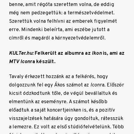
benne, amit régóta szerettem volna, de eddig
még nem pedzegettük: a természetvédelmet.
Szerettük volna felhívni az emberek figyelmét
erre. Mindenki beleírta, ami eszébe jutott a
címről és magáról a környezetvédelemről.
KULTer.hu:
Felkerült az albumra az
Ikon
is, ami az
MTV Icon
ra készült.
Tavaly érkezett hozzánk az a felkérés, hogy
dolgozzunk fel egy Ákos számot az
Icon
ra. Először
kicsit ódzkodtunk tőle, de végül bevállaltuk és
elmentünk az eseményre. A számot később
előadtuk a saját koncertjeinken is, és a pozitív
visszajelzések hatására úgy gondoltuk, rátesszük
a lemezre. Ez volt az első stúdiófelvételünk. Több