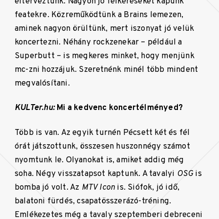
elterveztünk. Nagyon jó felkéréseket kapunk
featekre. Közreműködtünk a Brains lemezen,
aminek nagyon örültünk, mert iszonyat jó velük
koncertezni. Néhány rockzenekar – például a
Superbutt – is megkeres minket, hogy menjünk
mc-zni hozzájuk. Szeretnénk minél több mindent
megvalósítani.
KULTer.hu:
Mi a kedvenc koncertélményed?
Több is van. Az egyik turnén Pécsett két és fél
órát játszottunk, összesen huszonnégy számot
nyomtunk le. Olyanokat is, amiket addig még
soha. Négy visszatapsot kaptunk. A tavalyi
OSG
is
bomba jó volt. Az
MTV Icon
is. Siófok, jó idő,
balatoni fürdés, csapatösszerázó-tréning.
Emlékezetes még a tavaly szeptemberi debreceni