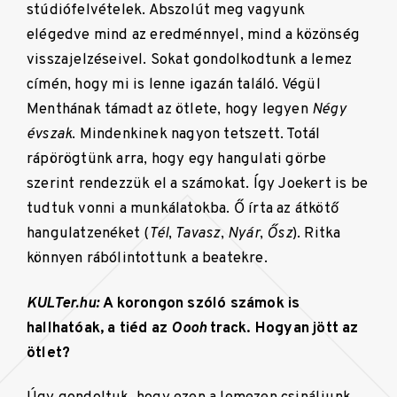
stúdiófelvételek. Abszolút meg vagyunk
elégedve mind az eredménnyel, mind a közönség
visszajelzéseivel. Sokat gondolkodtunk a lemez
címén, hogy mi is lenne igazán találó. Végül
Menthának támadt az ötlete, hogy legyen
Négy
évszak
. Mindenkinek nagyon tetszett. Totál
rápörögtünk arra, hogy egy hangulati görbe
szerint rendezzük el a számokat. Így Joekert is be
tudtuk vonni a munkálatokba. Ő írta az átkötő
hangulatzenéket (
Tél
,
Tavasz
,
Nyár
,
Ősz
). Ritka
könnyen rábólintottunk a beatekre.
KULTer.hu:
A korongon szóló számok is
hallhatóak, a tiéd az
Oooh
track. Hogyan jött az
ötlet?