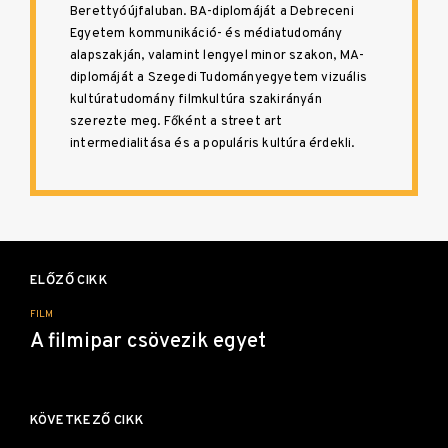
Berettyóújfaluban. BA-diplomáját a Debreceni
Egyetem kommunikáció- és médiatudomány
alapszakján, valamint lengyel minor szakon, MA-
diplomáját a Szegedi Tudományegyetem vizuális
kultúratudomány filmkultúra szakirányán
szerezte meg. Főként a street art
intermedialitása és a populáris kultúra érdekli.
Bejegyzés
navigáció
ELŐZŐ CIKK
FILM
A filmipar csövezik egyet
KÖVETKEZŐ CIKK