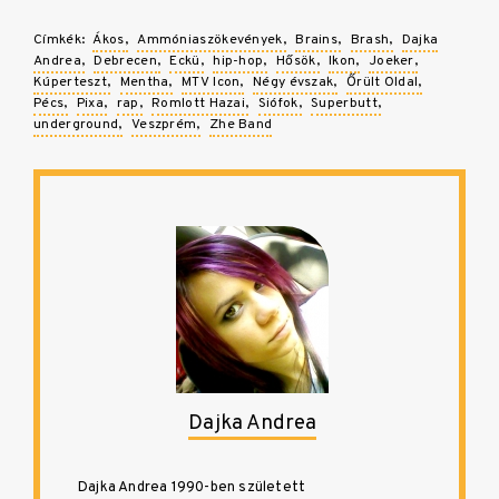
Címkék:
Ákos
Ammóniaszökevények
Brains
Brash
Dajka
Andrea
Debrecen
Eckü
hip-hop
Hősök
Ikon
Joeker
Kúperteszt
Mentha
MTV Icon
Négy évszak
Őrült Oldal
Pécs
Pixa
rap
Romlott Hazai
Siófok
Superbutt
underground
Veszprém
Zhe Band
Dajka Andrea
Dajka Andrea 1990-ben született