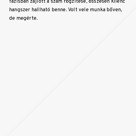
fázisban zajlott a szám rögzítése, összesen kilenc
hangszer hallható benne. Volt vele munka bőven,
de megérte.