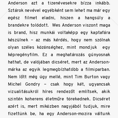
Anderson azt a tizenévesekre bízza inkább.
Sztárok nevével egyébként sem lehet ma már egy
egész filmet eladni, hiszen a hangsúly a
brandekre tolódott. Wes Anderson viszont maga
is brand, hisz munkái voltaképp egy kaptafára
készülnek – az más kérdés, hogy nem szólnak
olyan széles közönséghez, mint mondjuk egy
képregényfilm. Ez a meghatározás gúnyosnak
hathat, de valójában dicséret, mert az Anderson-
márka az egyik legmegbízhatóbb a filmiparban.
Nem lőtt még úgy mellé, mint Tim Burton vagy
Michel Gondry – csak hogy két, ugyancsak
vizualitásukról híres rendezőt említsek, akik
szintén koherens életműre törekednek. Dicséret
azért is, mert miközben nagyjából tudjuk, mire
fizettünk be, ha egy Anderson-mozira váltunk