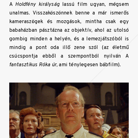
A
Holdfény királyság
lassú film ugyan, mégsem
unalmas. Visszaköszönnek benne a már ismerős
kameraszögek és mozgások, mintha csak egy
babaházban pásztázna az objektív, ahol az utolsó
gombig minden a helyén, és a lemezjátszóból is
mindig a pont oda illő zene szól (az életmű
csúcspontja ebből a szempontból nyilván A
fantasztikus Róka úr
, ami ténylegesen bábfilm).