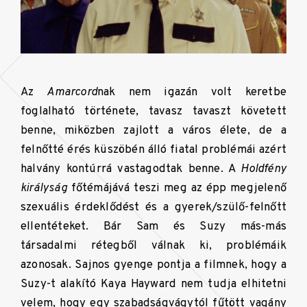
Az
Amarcord
nak nem igazán volt keretbe
foglalható története, tavasz tavaszt követett
benne, miközben zajlott a város élete, de a
felnőtté érés küszöbén álló fiatal problémái azért
halvány kontúrrá vastagodtak benne. A
Holdfény
királyság
főtémájává teszi meg az épp megjelenő
szexuális érdeklődést és a gyerek/szülő-felnőtt
ellentéteket. Bár Sam és Suzy más-más
társadalmi rétegből válnak ki, problémáik
azonosak. Sajnos gyenge pontja a filmnek, hogy a
Suzy-t alakító Kaya Hayward nem tudja elhitetni
velem, hogy egy szabadságvágytól fűtött vagány