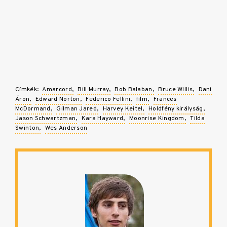
Címkék:
Amarcord
Bill Murray
Bob Balaban
Bruce Willis
Dani
Áron
Edward Norton
Federico Fellini
film
Frances
McDormand
Gilman Jared
Harvey Keitel
Holdfény királyság
Jason Schwartzman
Kara Hayward
Moonrise Kingdom
Tilda
Swinton
Wes Anderson