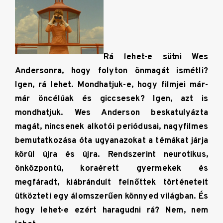
Rá lehet-e sütni Wes
Andersonra, hogy folyton önmagát ismétli?
Igen, rá lehet. Mondhatjuk-e, hogy filmjei már-
már öncélúak és giccsesek? Igen, azt is
mondhatjuk. Wes Anderson beskatulyázta
magát, nincsenek alkotói periódusai, nagyfilmes
bemutatkozása óta ugyanazokat a témákat járja
körül újra és újra. Rendszerint neurotikus,
önközpontú, koraérett gyermekek és
megfáradt, kiábrándult felnőttek történeteit
ütközteti egy álomszerűen könnyed világban. És
hogy lehet-e ezért haragudni rá? Nem, nem