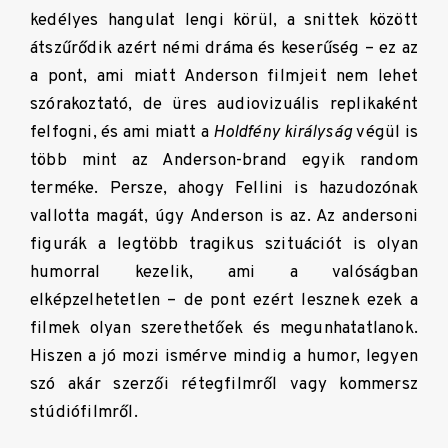
kedélyes hangulat lengi körül, a snittek között
átszűrődik azért némi dráma és keserűség – ez az
a pont, ami miatt Anderson filmjeit nem lehet
szórakoztató, de üres audiovizuális replikaként
felfogni, és ami miatt a
Holdfény királyság
végül is
több mint az Anderson-brand egyik random
terméke. Persze, ahogy Fellini is hazudozónak
vallotta magát, úgy Anderson is az. Az andersoni
figurák a legtöbb tragikus szituációt is olyan
humorral kezelik, ami a valóságban
elképzelhetetlen – de pont ezért lesznek ezek a
filmek olyan szerethetőek és megunhatatlanok.
Hiszen a jó mozi ismérve mindig a humor, legyen
szó akár szerzői rétegfilmről vagy kommersz
stúdiófilmről.