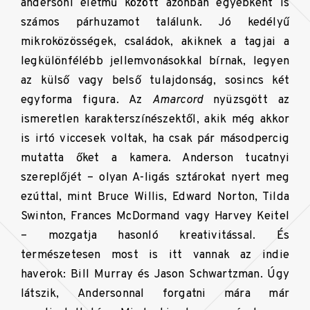
andersoni életmű között azonban egyébként is
számos párhuzamot találunk. Jó kedélyű
mikroközösségek, családok, akiknek a tagjai a
legkülönfélébb jellemvonásokkal bírnak, legyen
az külső vagy belső tulajdonság, sosincs két
egyforma figura. Az
Amarcord
nyüzsgött az
ismeretlen karakterszínészektől, akik még akkor
is irtó viccesek voltak, ha csak pár másodpercig
mutatta őket a kamera. Anderson tucatnyi
szereplőjét – olyan A-ligás sztárokat nyert meg
ezúttal, mint Bruce Willis, Edward Norton, Tilda
Swinton, Frances McDormand vagy Harvey Keitel
– mozgatja hasonló kreativitással. És
természetesen most is itt vannak az indie
haverok: Bill Murray és Jason Schwartzman. Úgy
látszik,
Andersonnal forgatni
mára már