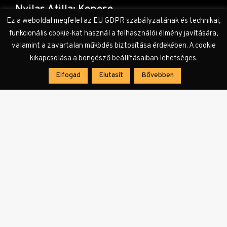
Nyilas Atilla: Kenese
Ez a weboldal megfelel az EU GDPR szabályzatának és technikai,
funkcionális cookie-kat használ a felhasználói élmény javítására,
valamint a zavartalan működés biztosítása érdekében. A cookie
KÖVETKEZŐ CIKK
kikapcsolása a böngésző beállításaiban lehetséges.
LITKULT, KÖNYVKRITIKA
Elfogad
Elutasít
Bővebben
Csodásan sokszínű, szentségtelenül
emberi
KAPCSOLÓDÓ CIKKEK