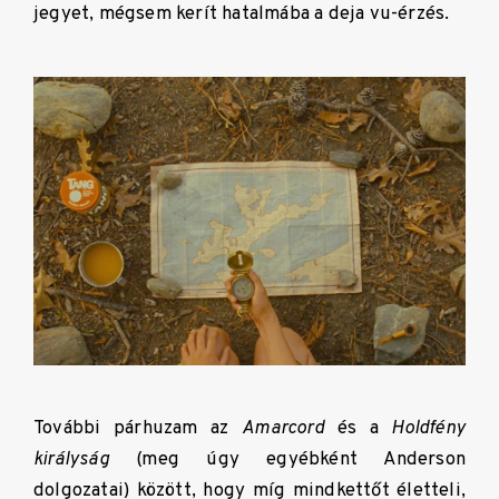
jegyet, mégsem kerít hatalmába a deja vu-érzés.
További párhuzam az
Amarcord
és a
Holdfény
királyság
(meg úgy egyébként Anderson
dolgozatai) között, hogy míg mindkettőt életteli,