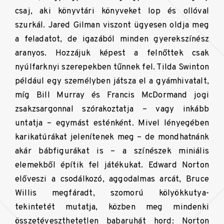
csaj, aki könyvtári könyveket lop és ollóval
szurkál. Jared Gilman viszont ügyesen oldja meg
a feladatot, de igazából minden gyerekszínész
aranyos. Hozzájuk képest a felnőttek csak
nyúlfarknyi szerepekben tűnnek fel. Tilda Swinton
például egy személyben játsza el a gyámhivatalt,
míg Bill Murray és Francis McDormand jogi
zsakzsargonnal szórakoztatja – vagy inkább
untatja – egymást esténként. Mivel lényegében
karikatúrákat jelenítenek meg – de mondhatnánk
akár bábfigurákat is – a színészek miniális
elemekből építik fel játékukat. Edward Norton
előveszi a csodálkozó, aggodalmas arcát, Bruce
Willis megfáradt, szomorú kölyökkutya-
tekintetét mutatja, közben meg mindenki
összetéveszthetetlen babaruhát hord: Norton