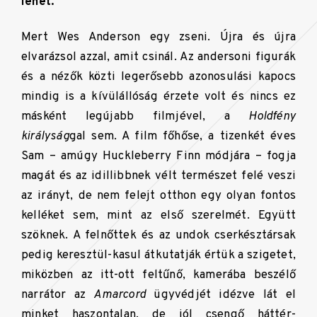
lehet.
Mert Wes Anderson egy zseni. Újra és újra
elvarázsol azzal, amit csinál. Az andersoni figurák
és a nézők közti legerősebb azonosulási kapocs
mindig is a kívülállóság érzete volt és nincs ez
másként legújabb filmjével, a
Holdfény
királyság
gal sem. A film főhőse, a tizenkét éves
Sam – amúgy Huckleberry Finn módjára – fogja
magát és az idillibbnek vélt természet felé veszi
az irányt, de nem felejt otthon egy olyan fontos
kelléket sem, mint az első szerelmét. Együtt
szöknek. A felnőttek és az undok cserkésztársak
pedig keresztül-kasul átkutatják értük a szigetet,
miközben az itt-ott feltűnő, kamerába beszélő
narrátor az
Amarcord
ügyvédjét idézve lát el
minket haszontalan, de jól csengő háttér-