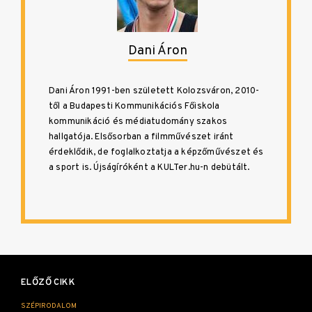
Dani Áron
Dani Áron 1991-ben született Kolozsváron, 2010-
től a Budapesti Kommunikációs Főiskola
kommunikáció és médiatudomány szakos
hallgatója. Elsősorban a filmművészet iránt
érdeklődik, de foglalkoztatja a képzőművészet és
a sport is. Újságíróként a KULTer.hu-n debütált.
Bejegyzés
navigáció
ELŐZŐ CIKK
SZÉPIRODALOM