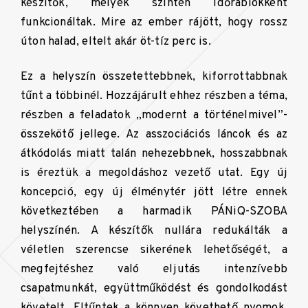
készítők, melyek szintén időrablókként
funkcionáltak. Mire az ember rájött, hogy rossz
úton halad, eltelt akár öt-tíz perc is.
Ez a helyszín összetettebbnek, kiforrottabbnak
tűnt a többinél.
Hozzájárult ehhez részben a téma,
részben a feladatok „modernt a történelmivel”-
összekötő jellege. Az asszociációs láncok és az
átkódolás miatt talán nehezebbnek, hosszabbnak
is éreztük a megoldáshoz vezető utat. Egy új
koncepció, egy új élménytér jött létre ennek
következtében a harmadik PÁNiQ-SZOBA
helyszínén. A készítők nullára redukálták a
véletlen szerencse sikerének lehetőségét, a
megfejtéshez való eljutás intenzívebb
csapatmunkát, együttműködést és gondolkodást
követelt. Eltűntek a könnyen követhető nyomok,