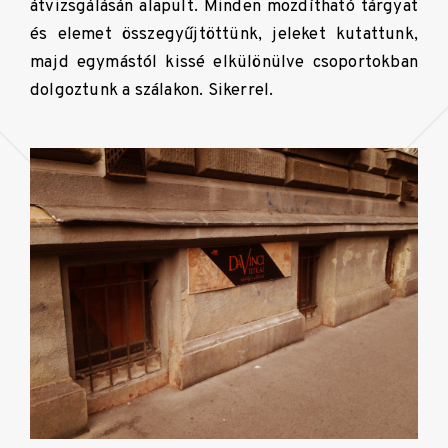
átvizsgálásán alapult. Minden mozdítható tárgyat
és elemet összegyűjtöttünk, jeleket kutattunk,
majd egymástól kissé elkülönülve csoportokban
dolgoztunk a szálakon. Sikerrel.