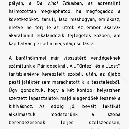
pályán, a
Da Vinci Titkai
ban, az adrenalint
halmozottan megkaphatod, ha megfogadod a
következőket: tanulj, lásd máshogyan, emlékezz,
illetve ne térj le az útról! Az ember akarva-
akaratlanul elkalandozik fejtegetés közben, ám
kap hatvan percet a megvilágosodásra.
A barátnőimmel már visszatérő vendégeknek
számítunk a Pániqosoknál. A „Fűrész” és a „Lost”
fantázianévre keresztelt szobák után, az újabb
pesti játéktér sem maradhatott ki a tesztelésből.
Úgy gondoltuk, hogy a két korábbi helyszínen
szerzett tapasztalatok majd elegendőek lesznek a
kihíváshoz. Az eddig jól bevált taktikát
alkalmaztuk: módszerünk a szoba
berendezésének teljes szétszedésén,