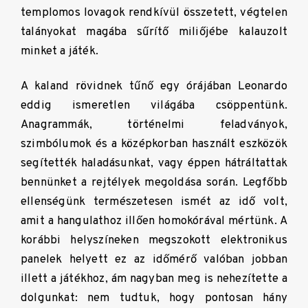
templomos lovagok rendkívül összetett, végtelen
talányokat magába sűrítő miliőjébe kalauzolt
minket a játék.
A kaland rövidnek tűnő egy órájában Leonardo
eddig ismeretlen világába csöppentünk.
Anagrammák, történelmi feladványok,
szimbólumok és a középkorban használt eszközök
segítették haladásunkat, vagy éppen hátráltattak
bennünket a rejtélyek megoldása során. Legfőbb
ellenségünk természetesen ismét az idő volt,
amit a hangulathoz illően homokórával mértünk. A
korábbi helyszíneken megszokott elektronikus
panelek helyett ez az időmérő valóban jobban
illett a játékhoz, ám nagyban meg is nehezítette a
dolgunkat: nem tudtuk, hogy pontosan hány