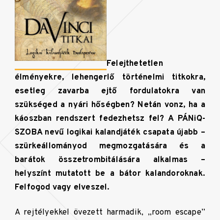
Felejthetetlen
élményekre, lehengerlő történelmi titkokra,
esetleg zavarba ejtő fordulatokra van
szükséged a nyári hőségben? Netán vonz, ha a
káoszban rendszert fedezhetsz fel? A PÁNiQ-
SZOBA nevű logikai kalandjáték csapata újabb –
szürkeállományod megmozgatására és a
barátok összetrombitálására alkalmas –
helyszínt mutatott be a bátor kalandoroknak.
Felfogod vagy elveszel.
A rejtélyekkel övezett harmadik, „room escape”