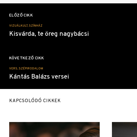
Bejegyzés
navigáció
ELŐZŐ CIKK
VIZUÁLKULT, SZÍNHÁZ
Kisvárda, te öreg nagybácsi
KÖVETKEZŐ CIKK
VERS, SZÉPIRODALOM
Kántás Balázs versei
KAPCSOLÓDÓ CIKKEK