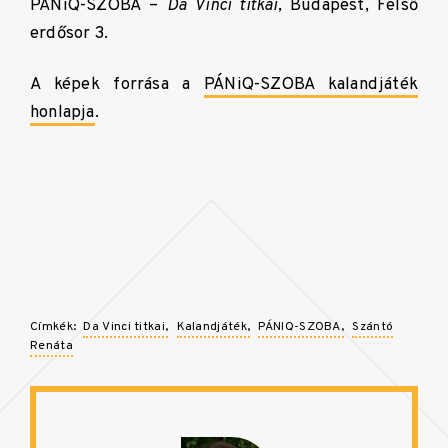
PÁNiQ-SZOBA –
Da Vinci titkai,
Budapest, Felső
erdősor 3.
A képek forrása a
PÁNiQ-SZOBA kalandjáték
honlapja
.
Címkék:
Da Vinci titkai
Kalandjáték
PÁNIQ-SZOBA
Szántó
Renáta