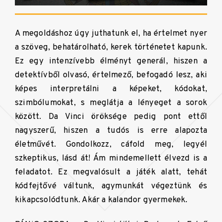
A megoldáshoz úgy juthatunk el, ha értelmet nyer
a szöveg, behatárolható, kerek történetet kapunk.
Ez egy intenzívebb élményt generál, hiszen a
detektívből olvasó, értelmező, befogadó lesz, aki
képes interpretálni a képeket, kódokat,
szimbólumokat, s meglátja a lényeget a sorok
között. Da Vinci öröksége pedig pont ettől
nagyszerű, hiszen a tudós is erre alapozta
életművét. Gondolkozz, cáfold meg, legyél
szkeptikus, lásd át! Ám mindemellett élvezd is a
feladatot. Ez megvalósult a játék alatt, tehát
kódfejtővé váltunk, agymunkát végeztünk és
kikapcsolódtunk. Akár a kalandor gyermekek.