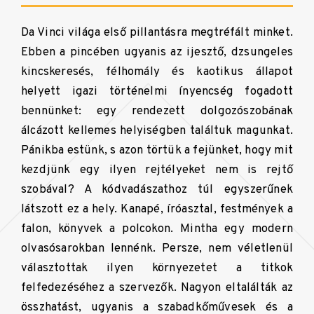
Da Vinci világa első pillantásra megtréfált minket.
Ebben a pincében ugyanis az ijesztő, dzsungeles
kincskeresés, félhomály és kaotikus állapot
helyett igazi történelmi ínyencség fogadott
bennünket: egy rendezett dolgozószobának
álcázott kellemes helyiségben találtuk magunkat.
Pánikba estünk, s azon törtük a fejünket, hogy mit
kezdjünk egy ilyen rejtélyeket nem is rejtő
szobával? A kódvadászathoz túl egyszerűnek
látszott ez a hely. Kanapé, íróasztal, festmények a
falon, könyvek a polcokon. Mintha egy modern
olvasósarokban lennénk. Persze, nem véletlenül
választottak ilyen környezetet a titkok
felfedezéséhez a szervezők. Nagyon eltalálták az
összhatást, ugyanis a szabadkőművesek és a