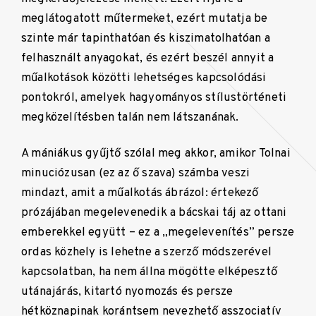
meglátogatott műtermeket, ezért mutatja be
szinte már tapinthatóan és kiszimatolhatóan a
felhasznált anyagokat, és ezért beszél annyit a
műalkotások közötti lehetséges kapcsolódási
pontokról, amelyek hagyományos stílustörténeti
megközelítésben talán nem látszanának.
A mániákus gyűjtő szólal meg akkor, amikor Tolnai
minuciózusan (ez az ő szava) számba veszi
mindazt, amit a műalkotás ábrázol: értekező
prózájában megelevenedik a bácskai táj az ottani
emberekkel együtt – ez a „megelevenítés” persze
ordas közhely is lehetne a szerző módszerével
kapcsolatban, ha nem állna mögötte elképesztő
utánajárás, kitartó nyomozás és persze
hétköznapinak korántsem nevezhető asszociatív