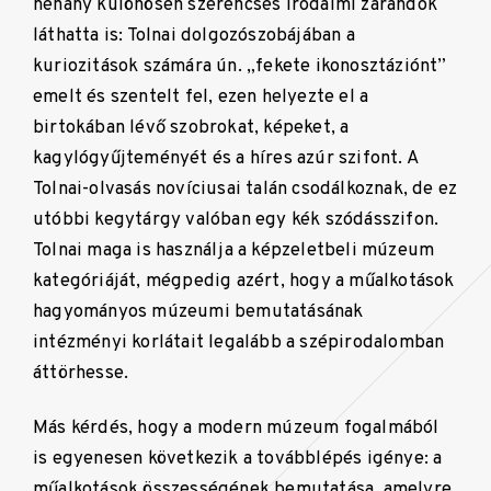
néhány különösen szerencsés irodalmi zarándok
láthatta is: Tolnai dolgozószobájában a
kuriozitások számára ún. „fekete ikonosztáziónt”
emelt és szentelt fel, ezen helyezte el a
birtokában lévő szobrokat, képeket, a
kagylógyűjteményét és a híres azúr szifont. A
Tolnai-olvasás novíciusai talán csodálkoznak, de ez
utóbbi kegytárgy valóban egy kék szódásszifon.
Tolnai maga is használja a képzeletbeli múzeum
kategóriáját, mégpedig azért, hogy a műalkotások
hagyományos múzeumi bemutatásának
intézményi korlátait legalább a szépirodalomban
áttörhesse.
Más kérdés, hogy a modern múzeum fogalmából
is egyenesen következik a továbblépés igénye: a
műalkotások összességének bemutatása, amelyre