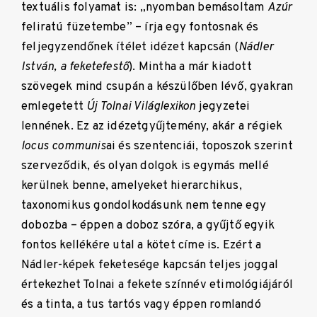
textuális folyamat is: „nyomban bemásoltam
Azúr
feliratú füzetembe” – írja egy fontosnak és
feljegyzendőnek ítélet idézet kapcsán (
Nádler
István, a feketefestő
). Mintha a már kiadott
szövegek mind csupán a készülőben lévő, gyakran
emlegetett
Új Tolnai Világlexikon
jegyzetei
lennének. Ez az idézetgyűjtemény, akár a régiek
locus communis
ai és szentenciái, toposzok szerint
szerveződik, és olyan dolgok is egymás mellé
kerülnek benne, amelyeket hierarchikus,
taxonomikus gondolkodásunk nem tenne egy
dobozba – éppen a doboz szóra, a gyűjtő egyik
fontos kellékére utal a kötet címe is. Ezért a
Nádler-képek feketesége kapcsán teljes joggal
értekezhet Tolnai a fekete színnév etimológiájáról
és a tinta, a tus tartós vagy éppen romlandó