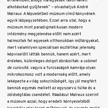
értelemben, ahogy ma egyesek távol-keleti
alkotásokat gyűjtenek” – olvashatjuk André
Malraux
A képzeletbeli múzeum
című könyvének
egyik lábjegyzetében. Ezzel arra utal, hogy a
múzeum mint paradigmatikusan modern
intézmény megjelenése előtt nem azért
halmoztak fel egyesek otthonukban műtárgyakat,
mert valamilyen speciálisan esztétikai jelenség
képviselőit látták bennük, hanem azért, mert
érdekes, különleges dolgot ábrázoltak: a
cabinet
de curiosité
, vagyis a furcsaságok kamrája olyan
mikrokozmosz volt a modernség előtt, amely
leképezte a világ sokszínűségét, így jól megfért
bennük egymás mellett az egyszarvú tülke és a
zöldségtálas csendélet. Ráadásul Malraux szerint
a múzeum azzal, hogy eredeti környezetéből