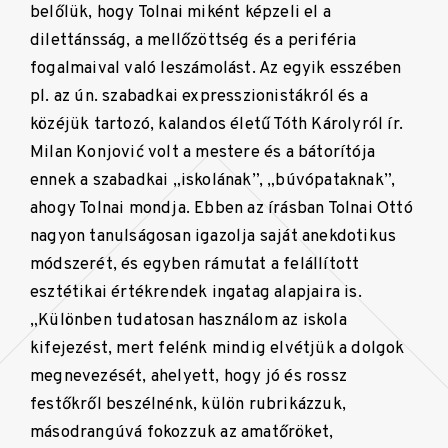
belőlük, hogy Tolnai miként képzeli el a
dilettánsság, a mellőzöttség és a periféria
fogalmaival való leszámolást. Az egyik esszében
pl. az ún. szabadkai expresszionistákról és a
közéjük tartozó, kalandos életű Tóth Károlyról ír.
Milan Konjović volt a mestere és a bátorítója
ennek a szabadkai „iskolának”, „búvópataknak”,
ahogy Tolnai mondja. Ebben az írásban Tolnai Ottó
nagyon tanulságosan igazolja saját anekdotikus
módszerét, és egyben rámutat a felállított
esztétikai értékrendek ingatag alapjaira is.
„Különben tudatosan használom az iskola
kifejezést, mert felénk mindig elvétjük a dolgok
megnevezését, ahelyett, hogy jó és rossz
festőkről beszélnénk, külön rubrikázzuk,
másodrangúvá fokozzuk az amatőröket,