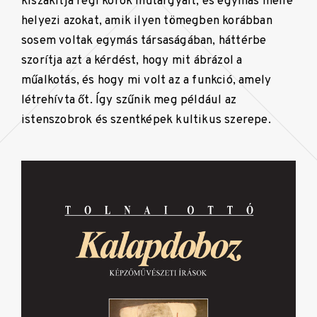
kiszakítja régi korok műtárgyait, és egymás mellé
helyezi azokat, amik ilyen tömegben korábban
sosem voltak egymás társaságában, háttérbe
szorítja azt a kérdést, hogy mit ábrázol a
műalkotás, és hogy mi volt az a funkció, amely
létrehívta őt. Így szűnik meg például az
istenszobrok és szentképek kultikus szerepe.