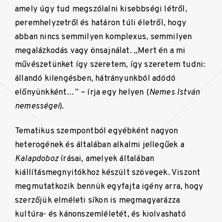
amely úgy tud megszólalni kisebbségi létről,
peremhelyzetről és határon túli életről, hogy
abban nincs semmilyen komplexus, semmilyen
megalázkodás vagy önsajnálat. „Mert én a mi
művészetünket így szeretem, így szeretem tudni:
állandó kilengésben, hátrányunkból adódó
előnyünkként…” – írja egy helyen (
Nemes István
nemességei
).
Tematikus szempontból egyébként nagyon
heterogének és általában alkalmi jellegűek a
Kalapdoboz
írásai, amelyek általában
kiállításmegnyitókhoz készült szövegek. Viszont
megmutatkozik bennük egyfajta igény arra, hogy
szerzőjük elméleti síkon is megmagyarázza
kultúra- és kánonszemléletét, és kiolvasható