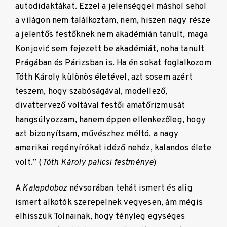
autodidaktákat. Ezzel a jelenséggel máshol sehol
a világon nem találkoztam, nem, hiszen nagy része
a jelentős festőknek nem akadémián tanult, maga
Konjović sem fejezett be akadémiát, noha tanult
Prágában és Párizsban is. Ha én sokat foglalkozom
Tóth Károly különös életével, azt sosem azért
teszem, hogy szabóságával, modellező,
divattervező voltával festői amatőrizmusát
hangsúlyozzam, hanem éppen ellenkezőleg, hogy
azt bizonyítsam, művészhez méltó, a nagy
amerikai regényírókat idéző nehéz, kalandos élete
volt.” (
Tóth Károly palicsi festménye
)
A
Kalapdoboz
névsorában tehát ismert és alig
ismert alkotók szerepelnek vegyesen, ám mégis
elhisszük Tolnainak, hogy tényleg egységes