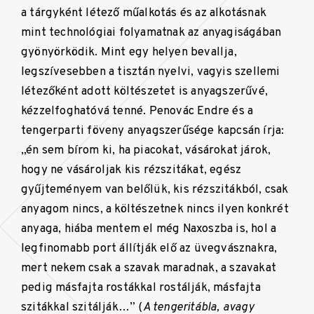
a tárgyként létező műalkotás és az alkotásnak
mint technológiai folyamatnak az anyagiságában
gyönyörködik. Mint egy helyen bevallja,
legszívesebben a tisztán nyelvi, vagyis szellemi
létezőként adott költészetet is anyagszerűvé,
kézzelfoghatóvá tenné. Penovác Endre és a
tengerparti föveny anyagszerűsége kapcsán írja:
„én sem bírom ki, ha piacokat, vásárokat járok,
hogy ne vásároljak kis rézszitákat, egész
gyűjteményem van belőlük, kis rézszitákból, csak
anyagom nincs, a költészetnek nincs ilyen konkrét
anyaga, hiába mentem el még Naxoszba is, hol a
legfinomabb port állítják elő az üvegvásznakra,
mert nekem csak a szavak maradnak, a szavakat
pedig másfajta rostákkal rostálják, másfajta
szitákkal szitálják…” (
A tengeritábla, avagy