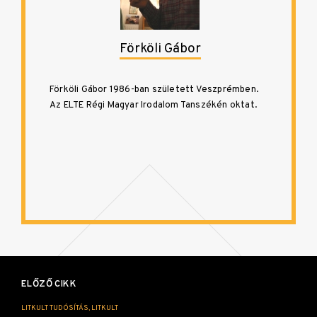
Förköli Gábor
Förköli Gábor 1986-ban született Veszprémben.
Az ELTE Régi Magyar Irodalom Tanszékén oktat.
Bejegyzés
navigáció
ELŐZŐ CIKK
LITKULT TUDÓSÍTÁS, LITKULT