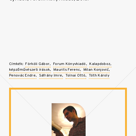
Címkék:
Förköli Gábor
Forum Könyvkiadó
Kalapdoboz
képzőművészeti írások
Maurits Ferenc
Milan Konjović
Penovác Endre
Sáfrány Imre
Tolnai Ottó
Tóth Károly