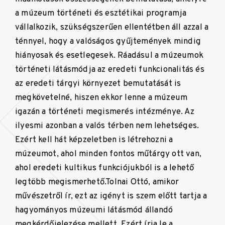
a múzeum történeti és esztétikai programja
vállalkozik, szükségszerűen ellentétben áll azzal a
ténnyel, hogy a valóságos gyűjtemények mindig
hiányosak és esetlegesek. Ráadásul a múzeumok
történeti látásmódja az eredeti funkcionalitás és
az eredeti tárgyi környezet bemutatását is
megkövetelné, hiszen ekkor lenne a múzeum
igazán a történeti megismerés intézménye. Az
ilyesmi azonban a valós térben nem lehetséges.
Ezért kell hát képzeletben is létrehozni a
múzeumot, ahol minden fontos műtárgy ott van,
ahol eredeti kultikus funkciójukból is a lehető
legtöbb megismerhető.Tolnai Ottó, amikor
művészetről ír, ezt az igényt is szem előtt tartja a
hagyományos múzeumi látásmód állandó
megkérdőjelezése mellett. Ezért írja le a