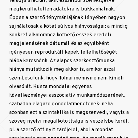
feladja a leckét, akik esszéiből szemezgetve
megkerülhetetlen adatokra is bukkanhatnak.
Éppen a szerző ténymániájának fényében nagyon
sajnálatosak a kötet súlyos hiányosságai: a mindig
konkrét alkalomhoz köthető esszék eredeti
megjelenésének dátumát és az egyébként
igényesen reprodukált képek fellelhetőségét
hiába keresnénk. Az alapos szerkesztőmunka
hiánya mutatkozik meg akkor is, amikor azzal
szembesülünk, hogy Tolnai mennyire nem kíméli
olvasóját. Kusza mondatai egyenes
következményei asszociatív munkamódszerének,
szabadon elágazó gondolatmenetének; néha
azonban ezt a szintaktika is megszenvedi, vagyis a
szöveg nyelvi megalkotottsága is veszélybe kerül,
pl. a szerző ott nyit zárójelet, ahol a mondat