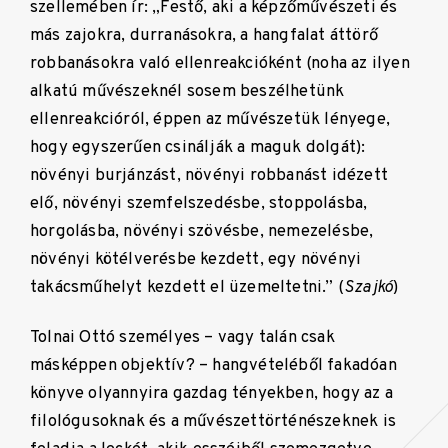
szellemében ír: „Festő, aki a képzőművészeti és
más zajokra, durranásokra, a hangfalat áttörő
robbanásokra való ellenreakcióként (noha az ilyen
alkatú művészeknél sosem beszélhetünk
ellenreakcióról, éppen az művészetük lényege,
hogy egyszerűen csinálják a maguk dolgát):
növényi burjánzást, növényi robbanást idézett
elő, növényi szemfelszedésbe, stoppolásba,
horgolásba, növényi szövésbe, nemezelésbe,
növényi kötélverésbe kezdett, egy növényi
takácsműhelyt kezdett el üzemeltetni.” (
Szajkó
)
Tolnai Ottó személyes – vagy talán csak
másképpen objektív? – hangvételéből fakadóan
könyve olyannyira gazdag tényekben, hogy az a
filológusoknak és a művészettörténészeknek is