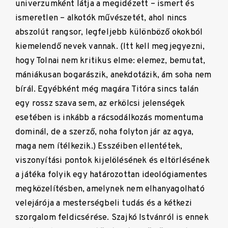
univerzumként látja a megidézett – ismert és
ismeretlen – alkotók művészetét, ahol nincs
abszolút rangsor, legfeljebb különböző okokból
kiemelendő nevek vannak. (Itt kell megjegyezni,
hogy Tolnai nem kritikus elme: elemez, bemutat,
mániákusan bogarászik, anekdotázik, ám soha nem
bírál. Egyébként még magára Titóra sincs talán
egy rossz szava sem, az erkölcsi jelenségek
esetében is inkább a rácsodálkozás momentuma
dominál, de a szerző, noha folyton jár az agya,
maga nem ítélkezik.) Esszéiben ellentétek,
viszonyítási pontok kijelölésének és eltörlésének
a játéka folyik egy határozottan ideológiamentes
megközelítésben, amelynek nem elhanyagolható
velejárója a mesterségbeli tudás és a kétkezi
szorgalom feldicsérése. Szajkó Istvánról is ennek