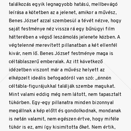
találkozás egyik legnagyobb hatású, mellbevágó
leírása a kötetben az a jelenet, amikor a művész,
Benes József azzal szembesül a tévét nézve, hogy
saját festménye néz vissza rá egy bűnügyi film
hátterében a végső leszámolás jelenete közben. A
végtelenné merevített pillanatban a két ellenfél
kivár, nem lő. Benes József festménye maga is
céltáblaszerű emberalak. Az itt következő
idézetben viszont már a művész helyett az
elképzelt ideális befogadóról van szó: „önnön
céltábla-figurájukkal találják szembe magukat.
Mint valami eddig még nem látott, nem tapasztalt
tükörben. Egy-egy pillanatra minden bizonnyal
megállnak a kép előtt és gondolkodnak, mondanak
is netán valamit, nem egészen értve, hogy miféle
tükör is ez, ami így kisimította őket. Nem értik,