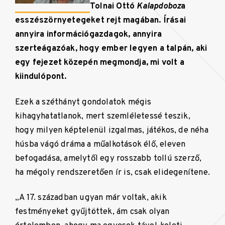
Tolnai Ottó
Kalapdoboz
a
esszészörnyetegeket rejt magában. Írásai
annyira információgazdagok, annyira
szerteágazóak, hogy ember legyen a talpán, aki
egy fejezet közepén megmondja, mi volt a
kiindulópont.
Ezek a széthányt gondolatok mégis
kihagyhatatlanok, mert szemléletessé teszik,
hogy milyen képtelenül izgalmas, játékos, de néha
húsba vágó dráma a műalkotások élő, eleven
befogadása, amelytől egy rosszabb tollú szerző,
ha mégoly rendszeretően ír is, csak elidegenítene.
„A 17. században ugyan már voltak, akik
festményeket gyűjtöttek, ám csak olyan