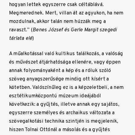
hogyan lettek egyszerre csak céltáblává.
Megmerednek. Mert, villan át az agyukon, ha nem
mozdulnak, akkor talán nem húzzák meg a
ravaszt.” (
Benes József és Gerle Margit szegedi
tárlata elé
)
A műalkotással való kultikus találkozás, a valóság
és művészet átjárhatósága ellenére, vagy éppen
annak folyományaként a kép és a róluk szóló
szöveg anyagszerűsége mindig ott kísért a
kötetben. Valószínűleg ez is a képzeletbeli, a nem
esztétikumközpontú múzeum ideájából
következik: a gyűjtés, illetve annak egy sajátos,
egyszerre személyes és archaikus változata a
szövegalkotási technika szintjén is megjelenik,
hiszen Tolnai Ottónál a másolás és a gyűjtés