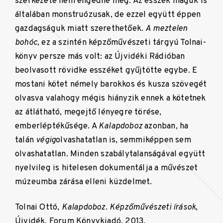
szerkezete nem engedné meg. Az esszék maguk is
általában monstruózusak, de ezzel együtt éppen
gazdagságuk miatt szerethetőek.
A meztelen
bohóc
, ez a szintén képzőművészeti tárgyú Tolnai-
könyv persze más volt: az Újvidéki Rádióban
beolvasott rövidke esszéket gyűjtötte egybe. E
mostani kötet némely barokkos és kusza szövegét
olvasva valahogy mégis hiányzik ennek a kötetnek
az átlátható, megejtő lényegre törése,
emberléptékűsége. A
Kalapdoboz
azonban, ha
talán
végig
olvashatatlan is, semmiképpen sem
olvashatatlan. Minden szabálytalanságával együtt
nyelvileg is hitelesen dokumentálja a művészet
múzeumba zárása elleni küzdelmet.
Tolnai Ottó,
Kalapdoboz. Képzőművészeti írások
,
Újvidék, Forum Könyvkiadó, 2013.