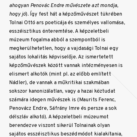
ahogyan Penovác Endre művészete azt mondja,
hogy jó
). Így fest hát a képzőművészet tükrében
Tolnai Ottó ars poeticája és személyes vallomása,
esszéisztikus önteremtése. A képzeletbeli
múzeum fogalma abból a szempontból is
megkerülhetetlen, hogy a vajdasági Tolnai egy
sajátos lokalitás képviselője. Az ismertetett
képzőművészek között vannak intézményesen is
elismert alkotók (mint pl. az előbb említett
Nádler), de vannak a műkritikai szakmában
sokszor kanonizálatlan, vagy a hazai köztudat
számára idegen művészek is (Maurits Ferenc,
Penovácz Endre, Sáfrány Imre és persze a sok
délszláv alkotó). A képzeletbeli múzeumot
berendezve viszont sikerül Tolnainak olyan
sajátos esszéisztikus beszédmódot kialakítania,