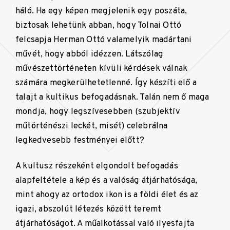
háló. Ha egy képen megjelenik egy poszáta,
biztosak lehetünk abban, hogy Tolnai Ottó
felcsapja Herman Ottó valamelyik madártani
művét, hogy abból idézzen. Látszólag
művészettörténeten kívüli kérdések válnak
számára megkerülhetetlenné. Így készíti elő a
talajt a kultikus befogadásnak. Talán nem ő maga
mondja, hogy legszívesebben (szubjektív
műtörténészi leckét, misét) celebrálna
legkedvesebb festményei előtt?
A kultusz részeként elgondolt befogadás
alapfeltétele a kép és a valóság átjárhatósága,
mint ahogy az ortodox ikon is a földi élet és az
igazi, abszolút létezés között teremt
átjárhatóságot. A műalkotással való ilyesfajta