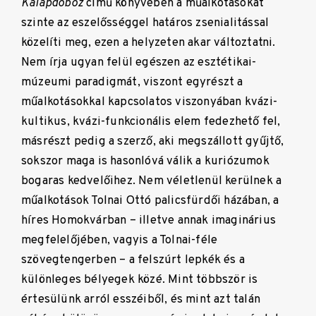
Kalapdoboz
című könyvében a műalkotásokat
szinte az eszelősséggel határos zsenialitással
közelíti meg, ezen a helyzeten akar változtatni.
Nem írja ugyan felül egészen az esztétikai-
múzeumi paradigmát, viszont egyrészt a
műalkotásokkal kapcsolatos viszonyában kvázi-
kultikus, kvázi-funkcionális elem fedezhető fel,
másrészt pedig a szerző, aki megszállott gyűjtő,
sokszor maga is hasonlóvá válik a kuriózumok
bogaras kedvelőihez. Nem véletlenül kerülnek a
műalkotások Tolnai Ottó palicsfürdői házában, a
híres Homokvárban – illetve annak imaginárius
megfelelőjében, vagyis a Tolnai-féle
szövegtengerben – a felszúrt lepkék és a
különleges bélyegek közé. Mint többször is
értesülünk arról esszéiből, és mint azt talán