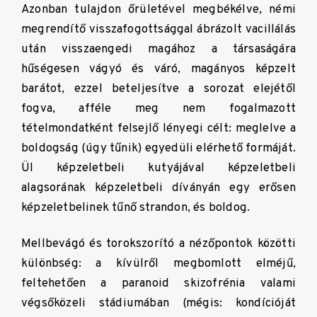
Azonban tulajdon őrületével megbékélve, némi
megrendítő visszafogottsággal ábrázolt vacillálás
után visszaengedi magához a társaságára
hűségesen vágyó és váró, magányos képzelt
barátot, ezzel beteljesítve a sorozat elejétől
fogva, afféle meg nem fogalmazott
tételmondatként felsejlő lényegi célt: meglelve a
boldogság (úgy tűnik) egyedüli elérhető formáját.
Ül képzeletbeli kutyájával képzeletbeli
alagsorának képzeletbeli díványán egy erősen
képzeletbelinek tűnő strandon, és boldog.
Mellbevágó és torokszorító a nézőpontok közötti
különbség: a kívülről megbomlott elméjű,
feltehetően a paranoid skizofrénia valami
végsőközeli stádiumában (mégis: kondícióját