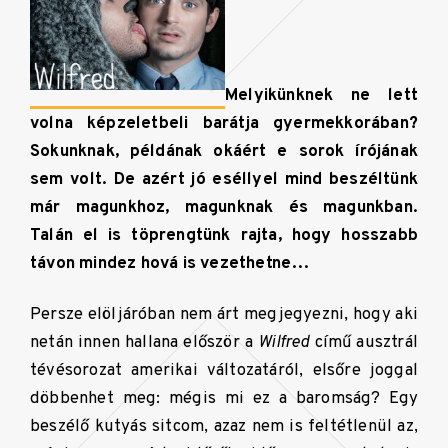
Melyikünknek ne lett
volna képzeletbeli barátja gyermekkorában?
Sokunknak, példának okáért e sorok írójának
sem volt. De azért jó eséllyel mind beszéltünk
már magunkhoz, magunknak és magunkban.
Talán el is töprengtünk rajta, hogy hosszabb
távon mindez hová is vezethetne…
Persze elöljáróban nem árt megjegyezni, hogy aki
netán innen hallana először a
Wilfred
című ausztrál
tévésorozat amerikai változatáról, elsőre joggal
döbbenhet meg: mégis mi ez a baromság? Egy
beszélő kutyás sitcom, azaz nem is feltétlenül az,