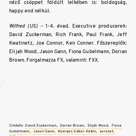
néző csöppet földúlt lelkében is: boldogság,
happy end nélkül.
Wilfred (US) –
1-4. évad. Executive producerek:
David Zuckerman, Rich Frank, Paul Frank, Jeff
Kwatinetz, Joe Connor, Ken Conner. Főszereplők:
Elijah Wood, Jason Gann, Fiona Gubelmann, Dorian
Brown. Forgalmazza FX, valamint: FXX.
Címkék:
David Zuckerman
Dorian Brown
Elijah Wood
Fiona
Gubelmann
Jason Gann
Nyerges Gábor Ádám
sorozat