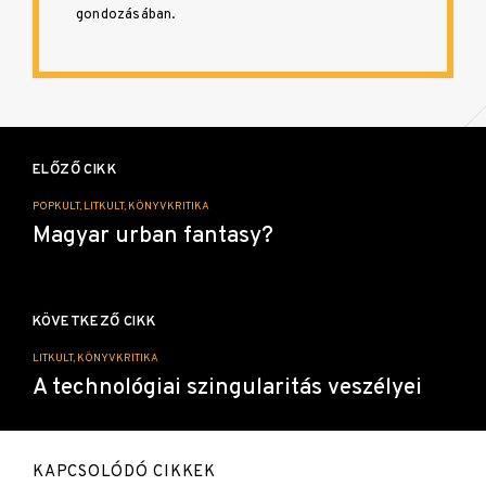
gondozásában.
Bejegyzés
navigáció
ELŐZŐ CIKK
POPKULT, LITKULT, KÖNYVKRITIKA
Magyar urban fantasy?
KÖVETKEZŐ CIKK
LITKULT, KÖNYVKRITIKA
A technológiai szingularitás veszélyei
KAPCSOLÓDÓ CIKKEK