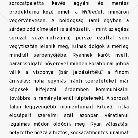
sorozatpaletta kevés egyéni és merész
produktuma közé emeli a
Wilfred
et, immáron
végérvényesen. A boldogság (ami egyben a
záróepizód címeként is aláhúzatik – mint az egész
sorozat vezérmotívuma) persze ezúttal sem
vegytisztán jelenik meg, jutnak dolgok a mérleg
mindkét serpenyőjébe. Ryannek karót nyelt,
parancsolgató nővérével minden korábbinál jobbá
válik a viszonya (bár jelzésértékű a finom
árnyalás: noha egymás iránti szeretetüket már
képesek kifejezni, érdemben kommunikálni
továbbra is reménytelenül képtelenek). A sorozat
talán leggyengébb momentumait kitevő, ritka
elcsépelt szerelmi szál azonban váratlanul
izgalmas módon oldódik meg: Ryan választási
helyzetbe hozza a biztos, kockázatmentes unalmat