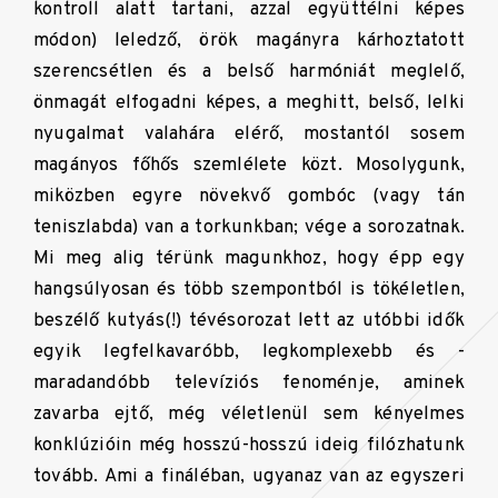
kontroll alatt tartani, azzal együttélni képes
módon) leledző, örök magányra kárhoztatott
szerencsétlen és a belső harmóniát meglelő,
önmagát elfogadni képes, a meghitt, belső, lelki
nyugalmat valahára elérő, mostantól sosem
magányos főhős szemlélete közt. Mosolygunk,
miközben egyre növekvő gombóc (vagy tán
teniszlabda) van a torkunkban; vége a sorozatnak.
Mi meg alig térünk magunkhoz, hogy épp egy
hangsúlyosan és több szempontból is tökéletlen,
beszélő kutyás(!) tévésorozat lett az utóbbi idők
egyik legfelkavaróbb, legkomplexebb és -
maradandóbb televíziós fenoménje, aminek
zavarba ejtő, még véletlenül sem kényelmes
konklúzióin még hosszú-hosszú ideig filózhatunk
tovább. Ami a fináléban, ugyanaz van az egyszeri