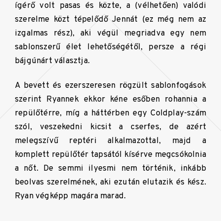
ígérő volt pasas és közte, a (vélhetően) valódi
szerelme közt tépelődő Jennát (ez még nem az
izgalmas rész), aki végül megriadva egy nem
sablonszerű élet lehetőségétől, persze a régi
bájgúnárt választja.
A bevett és ezerszeresen rögzült sablonfogások
szerint Ryannek ekkor kéne esőben rohannia a
repülőtérre, míg a háttérben egy Coldplay-szám
szól, veszekedni kicsit a cserfes, de azért
melegszívű reptéri alkalmazottal, majd a
komplett repülőtér tapsától kísérve megcsókolnia
a nőt. De semmi ilyesmi nem történik, inkább
beolvas szerelmének, aki ezután elutazik és kész.
Ryan végképp magára marad.