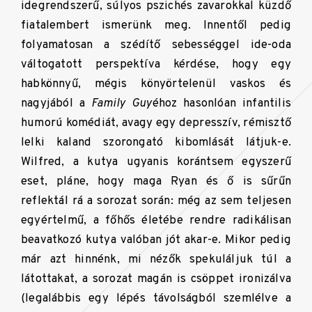
idegrendszerű, súlyos pszichés zavarokkal küzdő
fiatalembert ismerünk meg. Innentől pedig
folyamatosan a szédítő sebességgel ide-oda
váltogatott perspektíva kérdése, hogy egy
habkönnyű, mégis könyörtelenül vaskos és
nagyjából a
Family Guy
éhoz hasonlóan infantilis
humorú komédiát, avagy egy depresszív, rémisztő
lelki kaland szorongató kibomlását látjuk-e.
Wilfred, a kutya ugyanis korántsem egyszerű
eset, pláne, hogy maga Ryan és ő is sűrűn
reflektál rá a sorozat során: még az sem teljesen
egyértelmű, a főhős életébe rendre radikálisan
beavatkozó kutya valóban jót akar-e. Mikor pedig
már azt hinnénk, mi nézők spekuláljuk túl a
látottakat, a sorozat magán is csöppet ironizálva
(legalábbis egy lépés távolságból szemlélve a