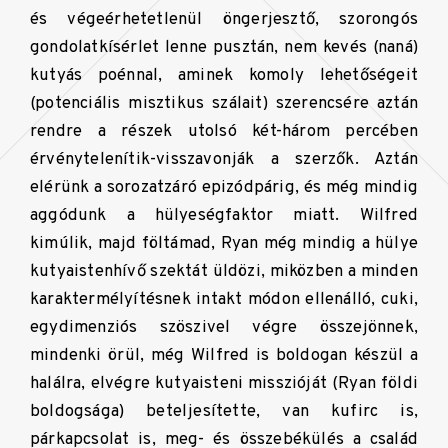
és végeérhetetlenül öngerjesztő, szorongós
gondolatkísérlet lenne pusztán, nem kevés (naná)
kutyás poénnal, aminek komoly lehetőségeit
(potenciális misztikus szálait) szerencsére aztán
rendre a részek utolsó két-három percében
érvénytelenítik-visszavonják a szerzők. Aztán
elérünk a sorozatzáró epizódpárig, és még mindig
aggódunk a hülyeségfaktor miatt. Wilfred
kimúlik, majd föltámad, Ryan még mindig a hülye
kutyaistenhívő szektát üldözi, miközben a minden
karaktermélyítésnek intakt módon ellenálló, cuki,
egydimenziós szöszivel végre összejönnek,
mindenki örül, még Wilfred is boldogan készül a
halálra, elvégre kutyaisteni misszióját (Ryan földi
boldogsága) beteljesítette, van kufirc is,
párkapcsolat is, meg- és összebékülés a család