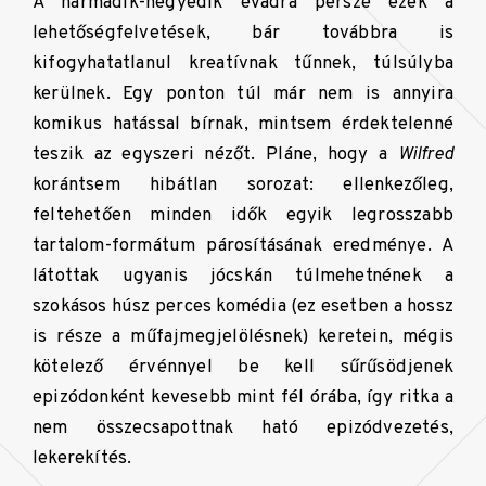
A harmadik-negyedik évadra persze ezek a
lehetőségfelvetések, bár továbbra is
kifogyhatatlanul kreatívnak tűnnek, túlsúlyba
kerülnek. Egy ponton túl már nem is annyira
komikus hatással bírnak, mintsem érdektelenné
teszik az egyszeri nézőt. Pláne, hogy a
Wilfred
korántsem hibátlan sorozat: ellenkezőleg,
feltehetően minden idők egyik legrosszabb
tartalom-formátum párosításának eredménye. A
látottak ugyanis jócskán túlmehetnének a
szokásos húsz perces komédia (ez esetben a hossz
is része a műfajmegjelölésnek) keretein, mégis
kötelező érvénnyel be kell sűrűsödjenek
epizódonként kevesebb mint fél órába, így ritka a
nem összecsapottnak ható epizódvezetés,
lekerekítés.