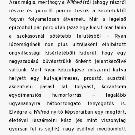
Azaz mégis, merthogy a
Wilfred
írói (ahogy részről
részre és percről percre teszik a kezdetektől
fogva) folyamatosan átvernek. Már a legelső
epizódból pár perc után (azaz egy kicsit már talán
a szokásosnál sötétebb felütésből – Ryan
lúzerségének non plus ultrájaként elhibázott
öngyilkossági kísérletéből) kiderül, hogy egy
nagyszabású bűvésztrükk önként jelentkezőivé
váltunk. Mert Ryan képzelgése, miszerint kutya
helyett egy kutyajelmezes, prosztó, ausztrál
akcentusú pasast lát folyvást, korántsem
egydimenziós humorforrás – legalább
ugyanannyira hátborzongató fenyegetés is.
Elvégre a
Wilfred
nyitó képsoraiban egy megtört,
életével leszámolni kész (és mint viszonylag
gyorsan fel is sejlik), nagy eséllyel megbomlott