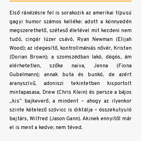
Első ránézésre fel is sorakozik az amerikai típusú
gagyi humor számos kelléke: adott a könnyedén
megszerethető, széteső életével mit kezdeni nem
tudó, cingár lúzer csávó, Ryan Newman (Elijah
Wood); az idegesítő, kontrollmániás nővér, Kristen
(Dorian Brown); a szomszédban lakó, dögös, ám
elérhetetlen, szőke naiva, Jenna (Fiona
Gubelmann); annak buta és bunkó, de azért
aranyszívű, adoniszi tekintetben kisportolt
mintapasasa, Drew (Chris Klein) és persze a bájos
„kis” bajkeverő, a mindent – ahogy az ilyenkor
szinte kötelező szóvicc is diktálja – összekutyuló
bajtárs, Wilfred (Jason Gann). Akinek ennyitől már
el is ment a kedve; nem téved.