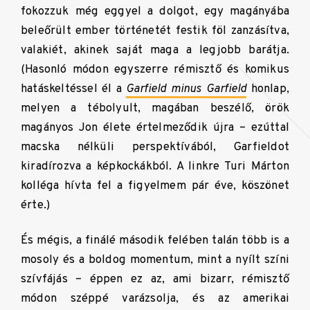
fokozzuk még eggyel a dolgot, egy magányába
beleőrült ember történetét festik föl zanzásítva,
valakiét, akinek saját maga a legjobb barátja.
(Hasonló módon egyszerre rémisztő és komikus
hatáskeltéssel él a
Garfield minus Garfield
honlap,
melyen a tébolyult, magában beszélő, örök
magányos Jon élete értelmeződik újra – ezúttal
macska nélküli perspektívából, Garfieldot
kiradírozva a képkockákból. A linkre Turi Márton
kolléga hívta fel a figyelmem pár éve, köszönet
érte.)
És mégis, a finálé második felében talán több is a
mosoly és a boldog momentum, mint a nyílt színi
szívfájás – éppen ez az, ami bizarr, rémisztő
módon széppé varázsolja, és az amerikai