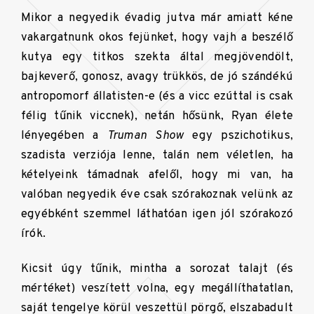
Mikor a negyedik évadig jutva már amiatt kéne
vakargatnunk okos fejünket, hogy vajh a beszélő
kutya egy titkos szekta által megjövendölt,
bajkeverő, gonosz, avagy trükkös, de jó szándékú
antropomorf állatisten-e (és a vicc ezúttal is csak
félig tűnik viccnek), netán hősünk, Ryan élete
lényegében a
Truman Show
egy pszichotikus,
szadista verziója lenne, talán nem véletlen, ha
kételyeink támadnak afelől, hogy mi van, ha
valóban negyedik éve csak szórakoznak velünk az
egyébként szemmel láthatóan igen jól szórakozó
írók.
Kicsit úgy tűnik, mintha a sorozat talajt (és
mértéket) veszített volna, egy megállíthatatlan,
saját tengelye körül veszettül pörgő, elszabadult