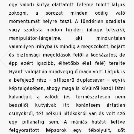
egy valódi kutya elaltatott teteme fölött látjuk
zokogni, a sorozat minden odáig való
momentumát helyre teszi. A tündérien szadista
vagy szadista módon tündéri (ahogy tetszik),
manipulátor-lángelme, aki minduntalan
valamilyen irányba (s mindig a megszokott, bejárt
és biztonsági megoldások felől a kockázatos, de
épp ezért igazibb, élhetőbb élet felé) terelte
Ryant, valójában mindvégig ő maga volt. Látjuk is
a befejező rész – stílszerű duplacsavar – egyik
képzelgésében, ahogy maga is kívülről kezdi látni
kalandjait a valódi (és természetesen nem
beszélő) kutyával: itt korántsem ártatlan
csínyekről, tét nélküli játékokról van és volt szó
egy pillanatig sem. A mániás hatást keltve
felgyorsított képsorok egy tébolyult, sőt