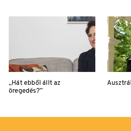
„Hát ebből állt az
Ausztrál
öregedés?”