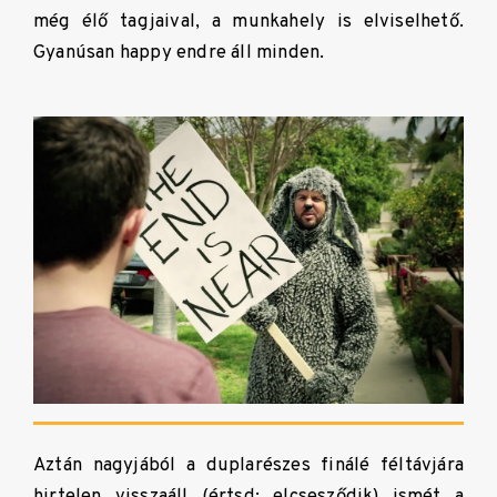
még élő tagjaival, a munkahely is elviselhető.
Gyanúsan happy endre áll minden.
Aztán nagyjából a duplarészes finálé féltávjára
hirtelen visszaáll (értsd: elcsesződik) ismét a