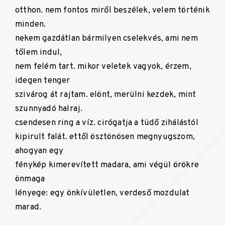
otthon. nem fontos miről beszélek, velem történik
minden.
nekem gazdátlan bármilyen cselekvés, ami nem
tőlem indul,
nem felém tart. mikor veletek vagyok, érzem,
idegen tenger
szivárog át rajtam. elönt, merülni kezdek, mint
szunnyadó halraj.
csendesen ring a víz. cirógatja a tüdő zihálástól
kipirult falát. ettől ösztönösen megnyugszom,
ahogyan egy
fénykép kimerevített madara, ami végül örökre
önmaga
lényege: egy önkívületlen, verdeső mozdulat
marad.