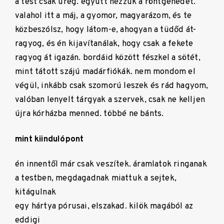
a test csak üreg. együtt nézzük a röntgenedet.
valahol itt a máj, a gyomor, magyarázom, és te
közbeszólsz, hogy látom-e, ahogyan a tüdőd át-
ragyog, és én kijavítanálak, hogy csak a fekete
ragyog át igazán. bordáid között fészkel a sötét,
mint tátott szájú madárfiókák. nem mondom el
végül, inkább csak szomorú leszek és rád hagyom,
valóban lenyelt tárgyak a szervek, csak ne kelljen
újra kórházba menned. többé ne bánts.
mint kiindulópont
én innentől már csak veszítek. áramlatok ringanak
a testben, megdagadnak miattuk a sejtek,
kitágulnak
egy hártya pórusai, elszakad. kilök magából az
eddigi