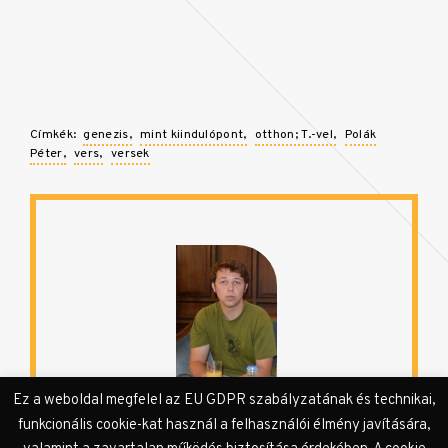
Címkék:
genezis
mint kiindulópont
otthon; T.-vel
Polák
Péter
vers
versek
Ez a weboldal megfelel az EU GDPR szabályzatának és technikai,
Polák Péter
funkcionális cookie-kat használ a felhasználói élmény javítására,