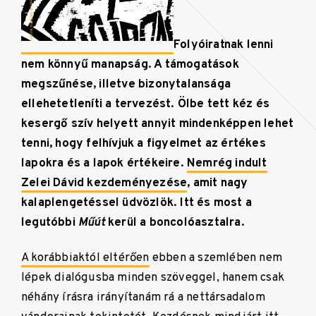
Folyóiratnak lenni
nem könnyű manapság. A támogatások
megszűnése, illetve bizonytalansága
ellehetetleníti a tervezést. Ölbe tett kéz és
kesergő szív helyett annyit mindenképpen lehet
tenni, hogy felhívjuk a figyelmet az értékes
lapokra és a lapok értékeire.
Nemrég indult
Zelei Dávid kezdeményezése
, amit nagy
kalaplengetéssel üdvözlök. Itt és most a
legutóbbi
Műút
kerül a boncolóasztalra.
A korábbiaktól eltérően
ebben a szemlében nem
lépek dialógusba minden szöveggel, hanem csak
néhány írásra irányítanám rá a nettársadalom