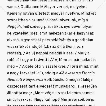
vándorainak tekintetét. Kezdésnek mindjárt itt
vannak Guillaume Métayer versei, melyeket
Kemény István ültetett magyar nyelvre. Mindkét
szonettben a szunyókálásról olvasunk, míg a
Reggel
című szöveg plasztikus nyelvével olyan
helyzeteket idéz, amit nehezen akar elhagyni az
olvasó, a gyermeki perspektívát és a gondtalan
visszafekvés idejét („Ez az én titkom, ez a
restség, / Az új nappal haladni kissé, / Mely a
rolón át egy π-t rávetít // Ajtómra s pár haikut is
még – / A délelőtti visszafekvés / Törli mind, mint
a nagy terveket is”), addig a
42 évesen a Francia
Nemzeti Könyvtárban
elbóbiskoló megszólalója
összegzést tart elvégzett munkájáról, s keserűen
állapítja meg: „Mert vége – s asztalomra semmi
sincs lerakva.” Nagy Kalliopé Mária verseiben az