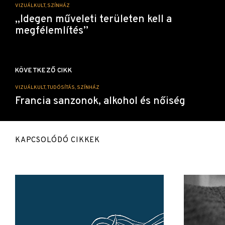
VIZUÁLKULT, SZÍNHÁZ
„Idegen műveleti területen kell a
megfélemlítés”
KÖVETKEZŐ CIKK
VIZUÁLKULT, TUDÓSÍTÁS, SZÍNHÁZ
Francia sanzonok, alkohol és nőiség
KAPCSOLÓDÓ CIKKEK