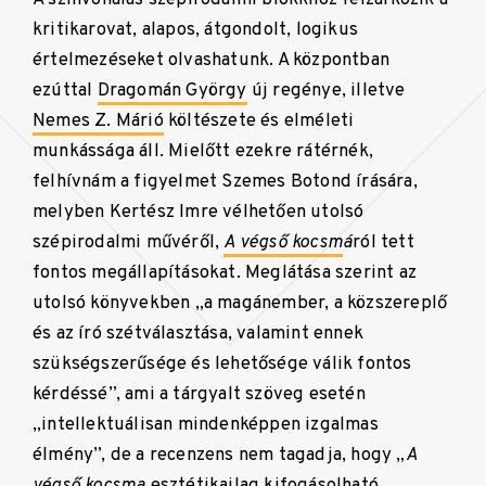
kritikarovat, alapos, átgondolt, logikus
értelmezéseket olvashatunk. A központban
ezúttal
Dragomán György
új regénye, illetve
Nemes Z. Márió
költészete és elméleti
munkássága áll. Mielőtt ezekre rátérnék,
felhívnám a figyelmet Szemes Botond írására,
melyben Kertész Imre vélhetően utolsó
szépirodalmi művéről,
A végső kocsm
á
ról tett
fontos megállapításokat. Meglátása szerint az
utolsó könyvekben „a magánember, a közszereplő
és az író szétválasztása, valamint ennek
szükségszerűsége és lehetősége válik fontos
kérdéssé”, ami a tárgyalt szöveg esetén
„intellektuálisan mindenképpen izgalmas
élmény”, de a recenzens nem tagadja, hogy „
A
végső kocsma
esztétikailag kifogásolható,