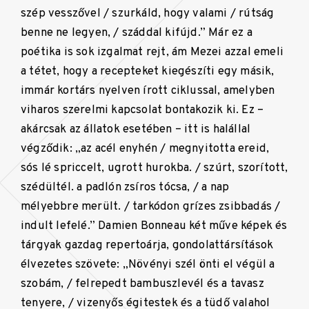
szép vesszővel / szurkáld, hogy valami / rútság
benne ne legyen, / száddal kifújd.” Már ez a
poétika is sok izgalmat rejt, ám Mezei azzal emeli
a tétet, hogy a recepteket kiegészíti egy másik,
immár kortárs nyelven írott ciklussal, amelyben
viharos szerelmi kapcsolat bontakozik ki. Ez –
akárcsak az állatok esetében – itt is halállal
végződik: „az acél enyhén / megnyitotta ereid,
sós lé spriccelt, ugrott hurokba. / szúrt, szorított,
szédültél. a padlón zsíros tócsa, / a nap
mélyebbre merült. / tarkódon grízes zsibbadás /
indult lefelé.” Damien Bonneau két műve képek és
tárgyak gazdag repertoárja, gondolattársítások
élvezetes szövete: „Növényi szél önti el végül a
szobám, / felrepedt bambuszlevél és a tavasz
tenyere, / vizenyős égitestek és a tüdő valahol