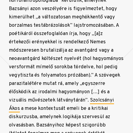
horrorantropológiába” kerülünk, amelynek
Bazsányi azon veszélyére is figyelmeztet, hogy
kimerülhet „a változatosan meghökkentő vagy
borzalmas testábrázolások” lajstromozásában. A
poétikáról összefoglalóan írja, hogy „[a]z
értekezői erényekkel is rendelkező Nemes
módszeresen brutalizálja az avantgárd vagy a
neoavantgárd költészet nyelvét (hol hagyományos
versformát mímelő sorokba tördelve, hol pedig
vegytiszta és folyamatos prózában).” A szövegek
parazitalétére mutat rá, amely „egyszerre
élősködik az irodalmi hagyományon […] és a
vizuális művészetek látványtárán”.
Szolcsányi
Ákos
a mese kontextusát emeli be a kritikai
diskurzusba, amelynek logikája szervesül az
olvasásban. Bazsányihoz képest szigorúbb