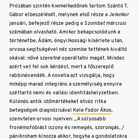
Prózában szintén kiemelkedőnek tartom Szántó T.
Gábor elbeszélését, melynek első része a
Jelenkor
januári, befejező része pedig a
Szombat
márciusi
számában olvasható. Amikor bekapcsolódunk a
történetbe, Ádám, öngyilkossági kísérlete után,
orvosa segítségével néz szembe tettének kiváltó
okával: nővé szeretné operáltatni magát. Mindez
azért vet fel sok kérdést, mert a főszereplő
rabbinövendék. A novella azt vizsgálja, hogy
miképp marad integráns a személyiség ennyire
széttartó nemi és vallási identitáshelyzetben.
Különös antik időmértékeket ötvöz ritka
betegségek diagnózisával
Kele Fodor Ákos
,
szenvtelen orvosi nyelven: „A súlyosabb
fronémofóbiást iszony és remegés, szorongás, /
pánikroham kínozza akkor, hogyha a gondolatokra