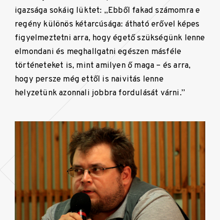
igazsága sokáig lüktet: „Ebből fakad számomra e
regény különös kétarcúsága: átható erővel képes
figyelmeztetni arra, hogy égető szükségünk lenne
elmondani és meghallgatni egészen másféle
történeteket is, mint amilyen ő maga – és arra,
hogy persze még ettől is naivitás lenne
helyzetünk azonnali jobbra fordulását várni.”