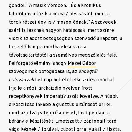
gondol.” A másik versben: „És a krónikus
lalofóbiás irtózik a néma / olvasástól, mert a
torok részei úgy is / mozgolódnak.” A szövegek
azért is lesznek nagyon hatásosak, mert színre
viszik az adott betegségben szenvedő állapotát, a
beszélő hangja mintha elcsúszna a
távolságtartástól a személyes megszólalás felé.
Felforgató élmény, ahogy
Mezei Gábor
szövegeinek befogadása is, az
éhségtől
haloványak
hét nap hét étel elkészítési módját
írja le a régi, archaizáló nyelven írott
receptkönyvek imperatívuszát követve. A húsok
elkészítése inkább a gusztus eltűnését éri el,
mint az étvágy felerősödését, lásd például a
bárány elkészítését: „metszett / zápfogait törd
vágó késnek / fokával, zúzott orra lyukát / tiszta,