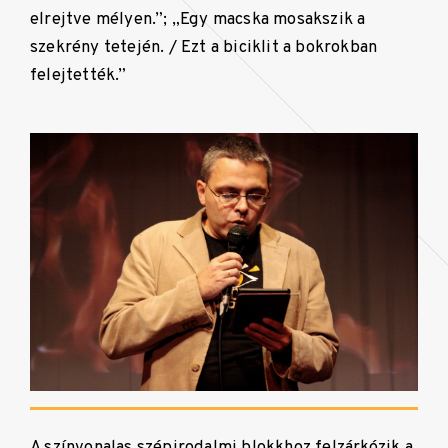
elrejtve mélyen.”; „Egy macska mosakszik a
szekrény tetején. / Ezt a biciklit a bokrokban
felejtették.”
A színvonalas szépirodalmi blokkhoz felzárkózik a