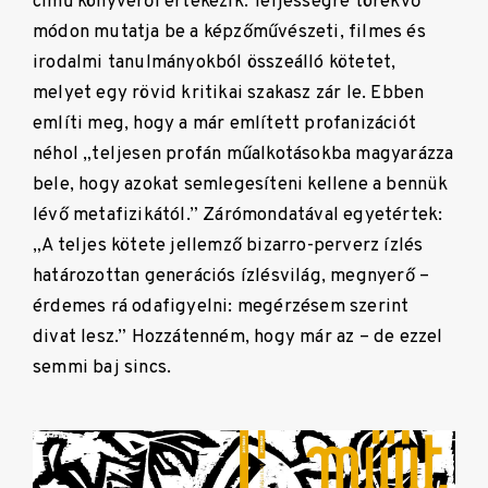
című könyvéről értekezik. Teljességre törekvő
módon mutatja be a képzőművészeti, filmes és
irodalmi tanulmányokból összeálló kötetet,
melyet egy rövid kritikai szakasz zár le. Ebben
említi meg, hogy a már említett profanizációt
néhol „teljesen profán műalkotásokba magyarázza
bele, hogy azokat semlegesíteni kellene a bennük
lévő metafizikától.” Zárómondatával egyetértek:
„A teljes kötete jellemző bizarro-perverz ízlés
határozottan generációs ízlésvilág, megnyerő –
érdemes rá odafigyelni: megérzésem szerint
divat lesz.” Hozzátenném, hogy már az – de ezzel
semmi baj sincs.