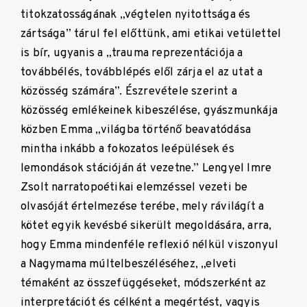
titokzatosságának „végtelen nyitottsága és
zártsága” tárul fel előttünk, ami etikai vetülettel
is bír, ugyanis a „trauma reprezentációja a
továbbélés, továbblépés elől zárja el az utat a
közösség számára”. Észrevétele szerint a
közösség emlékeinek kibeszélése, gyászmunkája
közben Emma „világba történő beavatódása
mintha inkább a fokozatos leépülések és
lemondások stációján át vezetne.” Lengyel Imre
Zsolt narratopoétikai elemzéssel vezeti be
olvasóját értelmezése terébe, mely rávilágít a
kötet egyik kevésbé sikerült megoldására, arra,
hogy Emma mindenféle reflexió nélkül viszonyul
a Nagymama múltelbeszéléséhez, „elveti
témaként az összefüggéseket, módszerként az
interpretációt és célként a megértést, vagyis