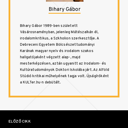
Bihary Gábor
Bihary Gábor 1989-ben született
Vásárosnaményban, jelenleg Mátészalkán él,
irodalomkritikus, a Szkholion szerkesztője. A
Debreceni Egyetem Bölcsészettudományi
Karának magyar nyelv és irodalom szakos
hallgatójaként végzett alap-, majd
mesterképzésen, aztán ugyanitt az Irodalom- és
Kultúratudományok Doktori Iskolába járt. Az Alföld
Stúdió kritikai műhelyének tagja volt. Újságíróként
a KULTer.hu-n debütált.
Bejegyzés
navigáció
ELŐZŐ CIKK