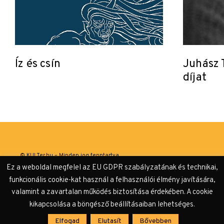
Íz és csín
Juhász T
díjat
© KULTer.hu – Minden jog fenntartva
Ez a weboldal megfelel az EU GDPR szabályzatának és technikai,
Impresszum
Szerzőink
Támogatók & Partnerek
funkcionális cookie-kat használ a felhasználói élmény javítására,
valamint a zavartalan működés biztosítása érdekében. A cookie
Adatvédelmi tájékoztató
kikapcsolása a böngésző beállításaiban lehetséges.
Elfogad
Elutasít
Bővebben