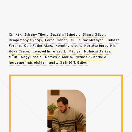
Címkék:
Bárány Tibor
Bazsányi Sándor
Bihary Gábor
Dragomány György
Forrai Gábor
Guillaume Métayer
Juhász
Ferenc
Kele Fodor Ákos
Kemény István
Kertész Imre
Kis
Róka Csaba
Lengyel Imre Zsolt
Máglya
Mohácsi Balázs
Műút
Nagy László
Nemes Z. Márió
Nemes Z. Márió: A
hercegprímás elsírja magát
Szántó T. Gábor