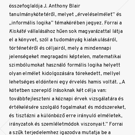
összefoglalója J. Anthony Blair
tanulmánykötetéről, melyet „érveléselmélet” és
„informális logika” témakörében jegyez. Forrai a
Kiskáté
vállalásához hűen sok magyarázattal látja
el a könyvet, szól a tudományág kialakulásáról,
történetéről és céljairól, mely a mindennapi
jelenségeket megragadni képtelen, matematikai
szimbólumokat használó formális logika helyett
olyan elmélet kidolgozására törekedett, mellyel
lehetséges eldönteni egy érvelés hamis voltát. „A
kötetben szereplő írásoknak két célja van:
továbbfejleszteni a köznapi érvek vizsgálatára és
értékelésére szolgáló fogalmakat és módszereket,
és tisztázni a különböző erre irányuló elméletek,
irányzatok és szemléletmódok viszonyait.” Forrai
a szűk terjedelemhez igazodva mutatja be a