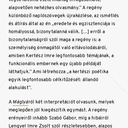
alapvetően nehézkes olvasmány.” A regény
különböző naplószövegek újraközlése, az ismétlés
és átírás által az én „eredete és egzisztenciája is
homályossá, bizonytalanná válik. […] erről a
bizonytalanságról szól maga a regény is: a
személyiség önmagától való eltávolodásáról,
amiben Kertész Imre legfontosabb témájának, a
funkcionális embernek egy újabb példáját
láthatjuk.” Ami létrehozza „a kertészi poétika
egyik legfontosabb célkitűzését: állandó
alakulást”.
A
Máglyá
ról két interpretációt olvasunk, melyek
meglepően jól kiegészítik egymást. A regény
erényeiről inkább Szabó Gábor, míg a hibáiról
Lengyel Imre Zsolt szól részletesebben, alapos