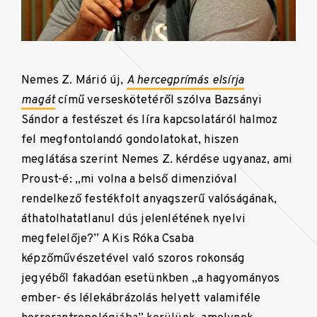
Nemes Z. Márió új,
A hercegprímás elsírja
magát
című verseskötetéről szólva Bazsányi
Sándor a festészet és líra kapcsolatáról halmoz
fel megfontolandó gondolatokat, hiszen
meglátása szerint Nemes Z. kérdése ugyanaz, ami
Proust-é: „mi volna a belső dimenzióval
rendelkező festékfolt anyagszerű valóságának,
áthatolhatatlanul dús jelenlétének nyelvi
megfelelője?” A Kis Róka Csaba
képzőművészetével való szoros rokonság
jegyéből fakadóan esetünkben „a hagyományos
ember- és lélekábrázolás helyett valamiféle