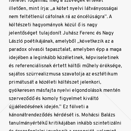
ítéletet fogalmaz meg a szövegek értékét
illetően, mint írja: „a kötet nyelvi látványosságai
nem feltétlenül cáfolnak rá az öncélúságra”. A
költészeti hagyományok közül ő is nagy
jelentőséget tulajdonít Juhász Ferenc és Nagy
László poétikájának, amelyből „következik az a
paradox olvasói tapasztalat, amelyben épp a maga
idejében a leginkább közéletinek, képviseletinek
és referenciálisnak értett költői műhely öröksége,
sajátos szürrealizmusa szavatolja az esztétikum
primátusát a közéleti költészet jelenkori,
gyökeresen másfajta nyelvi elgondolások mentén
szerveződő és komoly figyelmet kiváltó
újjáéledésének idején.” Ez fölveti a
kánonátrendeződés kérdését is. Mohácsi Balázs
tanulmányértékű kritikájában inkább szintetizálni