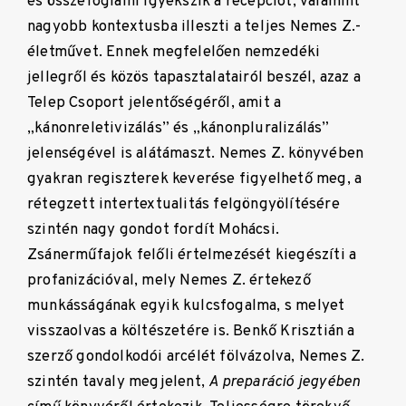
és összefoglalni igyekszik a recepciót, valamint
nagyobb kontextusba illeszti a teljes Nemes Z.-
életművet. Ennek megfelelően nemzedéki
jellegről és közös tapasztalatairól beszél, azaz a
Telep Csoport jelentőségéről, amit a
„kánonreletivizálás” és „kánonpluralizálás”
jelenségével is alátámaszt. Nemes Z. könyvében
gyakran regiszterek keverése figyelhető meg, a
rétegzett intertextualitás felgöngyölítésére
szintén nagy gondot fordít Mohácsi.
Zsánerműfajok felőli értelmezését kiegészíti a
profanizációval, mely Nemes Z. értekező
munkásságának egyik kulcsfogalma, s melyet
visszaolvas a költészetére is. Benkő Krisztián a
szerző gondolkodói arcélét fölvázolva, Nemes Z.
szintén tavaly megjelent,
A preparáció jegyében