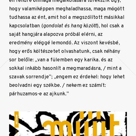
én rendre önmaga megalkotására törekszik úgy,
hogy valamiképpen meghaladhassa, maga mögött
tudhassa az ént, amit hol a megszólított másikkal
kapcsolatban (
gondolat és hang között
), hol csak a
saját hangjára alapozva próbál elérni, az
eredmény eléggé lemondó. Az viszont kevésbé,
hogy erős költészetet olvashatunk, csak néhány
sor belőle: „van a fülemben egy karika. és az
sokkal inkább hasonlít a megmaradásra, / mint a
szavak sorrendje”; „engem ez érdekel: hogy lehet
beolvadni egy székbe. / nekem ez számít:
párhuzamos-e az ajkunk.”