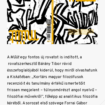
A
Műút
egy fontos új rovatot is indított, a
rovatszerkesztő Bárány Tibor rövid
összefoglalójából kiderül, hogy miről olvashatunk
a
Kiskáté
ban: „Kortárs magyar filozófusok
recenzióit és tanulmány értékű ismertetőit
frissen megjelent – túlnyomórészt angol nyelvű –
filozófiai művekről”, főképp az analitikus filozófia
köréből. A sorozat első szövege Forrai Gábor