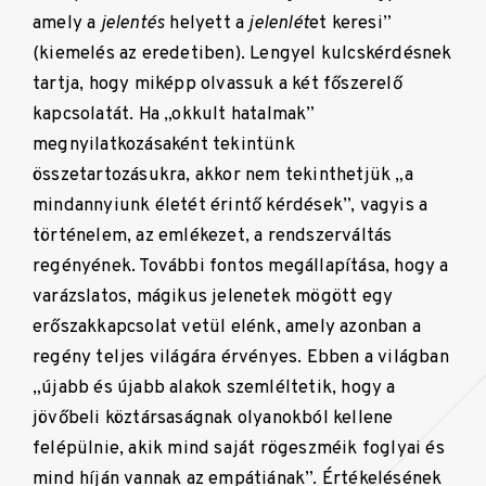
amely a
jelentés
helyett a
jelenlét
et keresi”
(kiemelés az eredetiben). Lengyel kulcskérdésnek
tartja, hogy miképp olvassuk a két főszerelő
kapcsolatát. Ha „okkult hatalmak”
megnyilatkozásaként tekintünk
összetartozásukra, akkor nem tekinthetjük „a
mindannyiunk életét érintő kérdések”, vagyis a
történelem, az emlékezet, a rendszerváltás
regényének. További fontos megállapítása, hogy a
varázslatos, mágikus jelenetek mögött egy
erőszakkapcsolat vetül elénk, amely azonban a
regény teljes világára érvényes. Ebben a világban
„újabb és újabb alakok szemléltetik, hogy a
jövőbeli köztársaságnak olyanokból kellene
felépülnie, akik mind saját rögeszméik foglyai és
mind híján vannak az empátiának”. Értékelésének