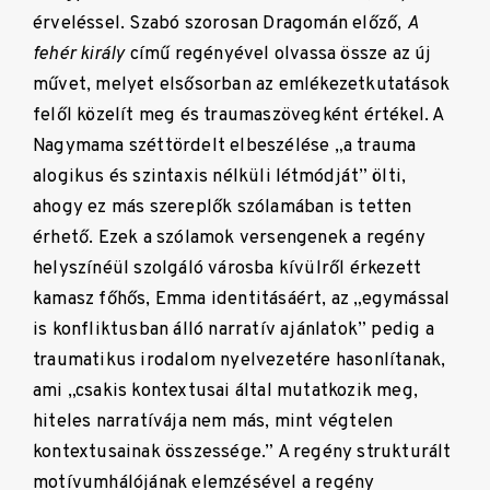
érveléssel. Szabó szorosan Dragomán előző,
A
fehér király
című regényével olvassa össze az új
művet, melyet elsősorban az emlékezetkutatások
felől közelít meg és traumaszövegként értékel. A
Nagymama széttördelt elbeszélése „a trauma
alogikus és szintaxis nélküli létmódját” ölti,
ahogy ez más szereplők szólamában is tetten
érhető. Ezek a szólamok versengenek a regény
helyszínéül szolgáló városba kívülről érkezett
kamasz főhős, Emma identitásáért, az „egymással
is konfliktusban álló narratív ajánlatok” pedig a
traumatikus irodalom nyelvezetére hasonlítanak,
ami „csakis kontextusai által mutatkozik meg,
hiteles narratívája nem más, mint végtelen
kontextusainak összessége.” A regény strukturált
motívumhálójának elemzésével a regény