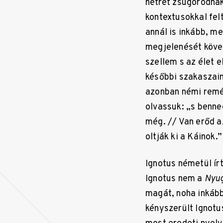
hétrét zsugorodnak
kontextusokkal felt
annál is inkább, me
megjelenését követ
szellem s az élet e
későbbi szakaszain
azonban némi remén
olvassuk: „s benned
még. // Van erőd az
oltják ki a Káinok.”
Ignotus németül ír
Ignotus nem a
Nyu
magát, noha inkáb
kényszerült Ignotu