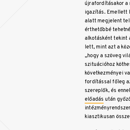
újrafordításakor a 
igazítás. Emellett
alatt megjelent te
érthetőbbé tehetné
alkotásként tekint
lett, mint azt a kö
„hogy a szöveg vil
szituációhoz köthe
következményei va
fordítással főleg 
szereplők, és enne
előadás
után győző
intézményrendszere
kiasztikusan össze