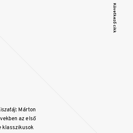
Következő cikk
iszatáj
: Márton
években az első
e klasszikusok