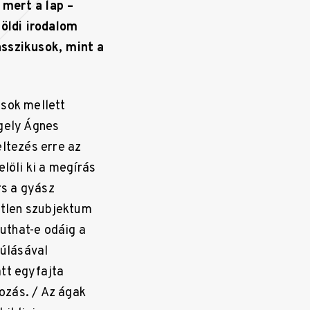
 mert a lap –
öldi irodalom
sszikusok, mint a
ások mellett
gely Ágnes
eltezés erre az
elöli ki a megírás
rs a gyász
zetlen szubjektum
juthat-e odáig a
múlásával
att egyfajta
ozás. / Az ágak