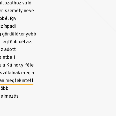
változathoz való
len személy neve
bbé, így
színpadi
eg gördülékenyebb
 legfőbb cél az,
az adott
intbeli
 a Kálnoky-féle
 szólalnak meg a
an megtekintett
több
rtelmezés