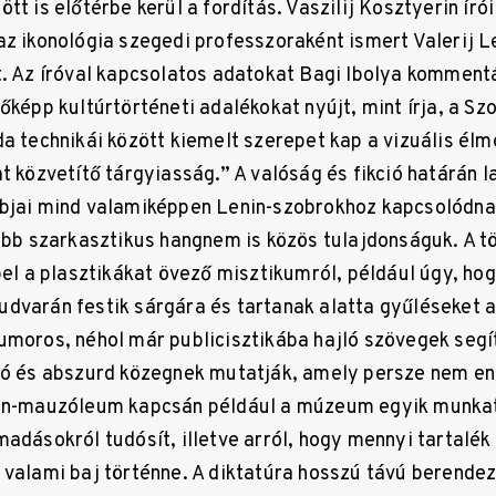
tt is előtérbe kerül a fordítás. Vaszilij Kosztyerin írói
az ikonológia szegedi professzoraként ismert Valerij L
t. Az íróval kapcsolatos adatokat Bagi Ibolya komment
őképp kultúrtörténeti adalékokat nyújt, mint írja, a Sz
a technikái között kiemelt szerepet kap a vizuális élm
t közvetítő tárgyiasság.” A valóság és fikció határán l
bjai mind valamiképpen Lenin-szobrokhoz kapcsolódnak
kább szarkasztikus hangnem is közös tulajdonságuk. A 
pel a plasztikákat övező misztikumról, például úgy, ho
dvarán festik sárgára és tartanak alatta gyűléseket a
umoros, néhol már publicisztikába hajló szövegek segí
tó és abszurd közegnek mutatják, amely persze nem en
nin-mauzóleum kapcsán például a múzeum egyik munka
adásokról tudósít, illetve arról, hogy mennyi tartalék
 valami baj történne. A diktatúra hosszú távú berend