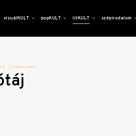
toggle
toggle
toggle
vizuálKULT
popKULT
litKULT
szépirodalom
child
child
child
menu
menu
menu
 21.
|
SZEMLE
LITKULT
ótáj
Tiszatáj, 2015/04.