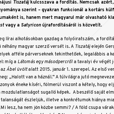
májusi
Tiszatáj
kulcsszava a fordítás. Nemcsak azért,
yománya szerint – gyakran funkcionál a kortárs külf
umaként is, hanem mert magyarul már olvasható kla
st
vagy a
Satyricon
újrafordításáról is közvetít.
eg lírai alkotásokban gazdag a folyóiratszám, a fordít
 néhány magyar szerző versét is. A
Tiszatáj
elején Ger
elyek afféle párverseknek tekinthetőek, legalábbis a k
el: míg a
Látomás egy másodpercről
a tavalyi év végét j
 az
Ábel üvölt
alatt 2015. január 1. szerepel. Az első ve
 meg: „Halott van a háznál.” A túlvilágra jutó megneve
zonyok éneke kíséri, fölmerül viszont a kétely, hogy el
k a mozdulatlanságot sugalló képek. A beszélő saját el
talanságát észleljük, illetve a konkrétumok hiánya mi
i lesz, ha nem jön közbe semmi? / A föld csupa várak