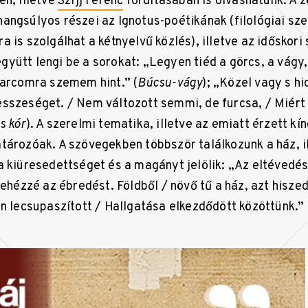
en, illetve
Szijj Ferenc
fordításában is olvashatunk. A z
angsúlyos részei az Ignotus-poétikának (filológiai sz
 is szolgálhat a kétnyelvű közlés), illetve az időskor
yütt lengi be a sorokat: „Legyen tiéd a görcs, a vágy,
 arcomra szemem hint.” (
Búcsu-vágy
); „Közel vagy s h
sszeséget. / Nem változott semmi, de furcsa, / Miér
s kór
). A szerelmi tematika, illetve az emiatt érzett kí
tározóak. A szövegekben többször találkozunk a ház, il
a kiüresedettséget és a magányt jelölik: „Az eltévedé
nehézzé az ébredést. Földből / növő tű a ház, azt hiszed
on lecsupaszított / Hallgatása elkezdődött közöttünk.” 