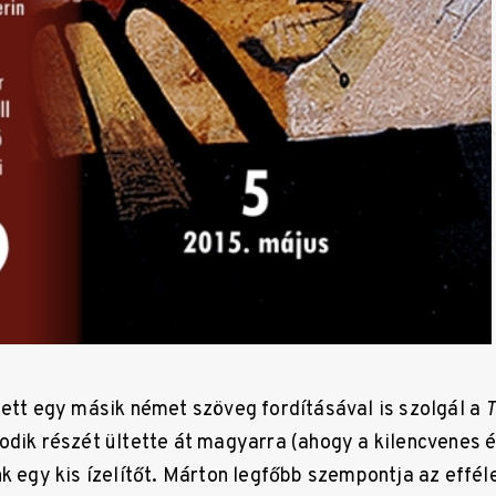
lett egy másik német szöveg fordításával is szolgál a
T
dik részét ültette át magyarra (ahogy a kilencvenes 
nk egy kis ízelítőt. Márton legfőbb szempontja az effél