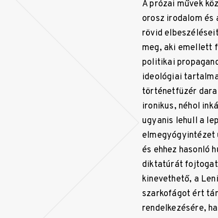
A prózai művek közö
orosz irodalom és 
rövid elbeszélései
meg, aki emellett f
politikai propagand
ideológiai tartalma
történetfüzér dara
ironikus, néhol in
ugyanis lehull a le
elmegyógyintézet u
és ehhez hasonló h
diktatúrát fojtoga
kinevethető, a Le
szarkofágot ért tám
rendelkezésére, ha