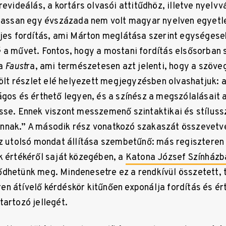
revideálás, a kortárs olvasói attitűdhöz, illetve nyelv
 lassan egy évszázada nem volt magyar nyelven egyet
ljes fordítás, ami Márton meglátása szerint egységese
 a művet. Fontos, hogy a mostani fordítás elsősorban 
 a
Faust
ra, ami természetesen azt jelenti, hogy a szöv
zölt részlet elé helyezett megjegyzésben olvashatjuk: a
ágos és érthető legyen, és a színész a megszólalásait 
sse. Ennek viszont messzemenő szintaktikai és stílussz
nnak.” A második rész vonatkozó szakaszát összevetve
az utolsó mondat állítása szembetűnő: más regiszteren
k értékéről saját közegében, a
Katona József Színházb
dhetünk meg. Mindenesetre ez a rendkívül összetett, 
n átívelő kérdéskör kitűnően exponálja fordítás és é
tartozó jellegét.