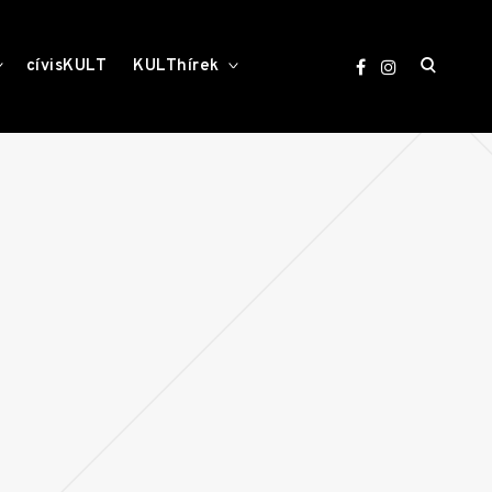
open
toggle
toggle
cívisKULT
KULThírek
child
child
menu
menu
search
form