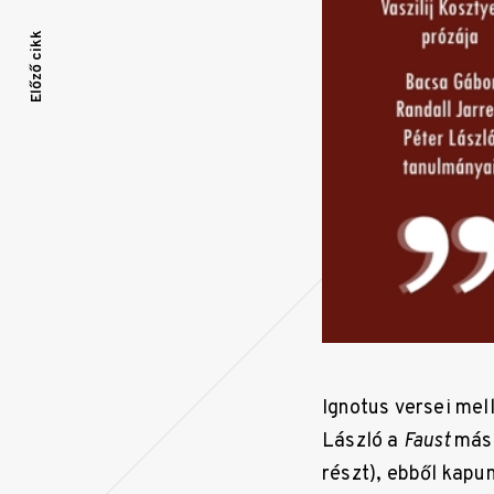
Bejegyzés
Előző cikk
navigáció
Ignotus versei mel
László a
Faust
máso
részt), ebből kapu