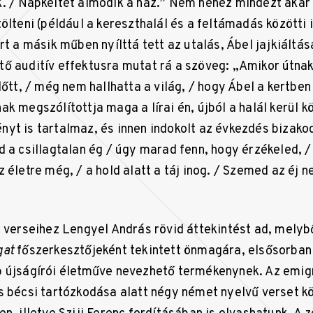
. / Napkeltét álmodik a ház.” Nem nehéz mindezt akár 
ölteni (például a kereszthalál és a feltámadás közötti 
rt a másik műben nyílttá tett az utalás, Ábel jajkiáltás
ő auditív effektusra mutat rá a szöveg: „Amikor útnak 
lőtt, / még nem hallhatta a világ, / hogy Ábel a kertben 
ak megszólítottja maga a lírai én, újból a halál kerül
yt is tartalmaz, és innen indokolt az évkezdés bizako
 a csillagtalan ég / úgy marad fenn, hogy érzékeled, /
 életre még, / a hold alatt a táj inog. / Szemed az éj n
t verseihez Lengyel András rövid áttekintést ad, melybő
gat
főszerkesztőjeként tekintett önmagára, elsősorban 
b újságírói életműve nevezhető termékenynek. Az emig
s bécsi tartózkodása alatt négy német nyelvű verset k