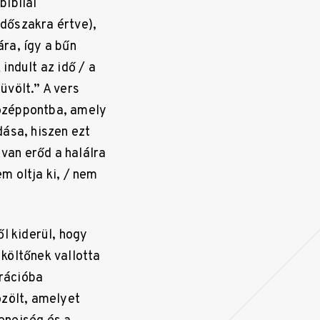
bibliai
időszakra értve),
ára, így a bűn
indult az idő / a
üvölt.” A vers
 középpontba, amely
dása, hiszen ezt
 van erőd a halálra
em oltja ki, / nem
l kiderül, hogy
költőnek vallotta
rációba
özölt, amelyet