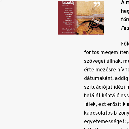
A 
hag
fór
Fau
Fől
fontos megemlíteni
szövegei állnak, m
értelmezésre hív f
dátumaként, addig
szituációját idézi
halálát kántáló ass
lélek, ezt erősíti
kapcsolatos bizony
egyetemességet: „M