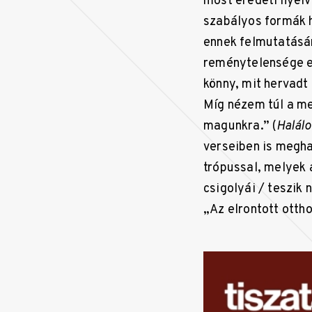
most eredeti nyelv
szabályos formák h
ennek felmutatására
reménytelensége eg
könny, mit hervadt
Míg nézem túl a me
magunkra.” (
Halálo
verseiben is megha
trópussal, melyek 
csigolyái / teszik 
„Az elrontott otth