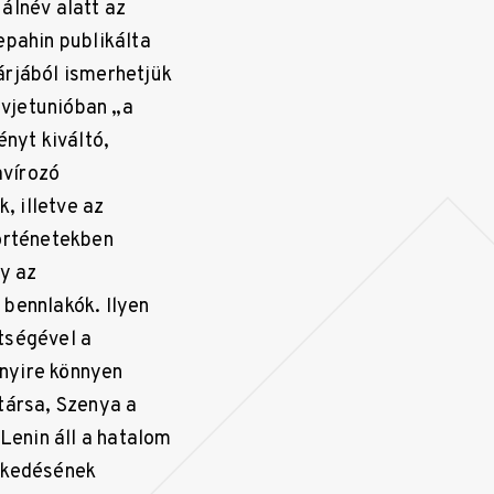
 álnév alatt az
epahin publikálta
árjából ismerhetjük
ovjetunióban „a
ényt kiváltó,
avírozó
, illetve az
történetekben
gy az
 bennlakók. Ilyen
tségével a
nyire könnyen
társa, Szenya a
 Lenin áll a hatalom
ezkedésének