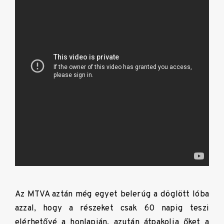
Az MTVA aztán még egyet belerúg a döglött lóba
azzal, hogy a részeket csak 60 napig teszi
elérhetővé a honlapján, azután átpakolja őket a