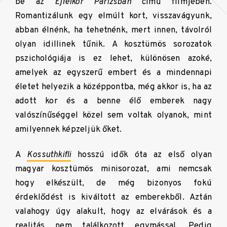
be az
Éjfélkor Párizsban
című filmjében.
Romantizálunk egy elmúlt kort, visszavágyunk,
abban élnénk, ha tehetnénk, mert innen, távolról
olyan idillinek tűnik. A kosztümös sorozatok
pszichológiája is ez lehet, különösen azoké,
amelyek az egyszerű embert és a mindennapi
életet helyezik a középpontba, még akkor is, ha az
adott kor és a benne élő emberek nagy
valószínűséggel közel sem voltak olyanok, mint
amilyennek képzeljük őket.
A
Kossuthkifli
hosszú idők óta az első olyan
magyar kosztümös minisorozat, ami nemcsak
hogy elkészült, de még bizonyos fokú
érdeklődést is kiváltott az emberekből. Aztán
valahogy úgy alakult, hogy az elvárások és a
realitás nem találkozott egymással. Pedig