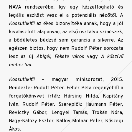
NAVA rendszerébe, így egy kézzelfogható és
legális eszközt vesz el a potenciális nézőtől. A
Kossuthkifli
az ékes bizonyítéka annak, hogy a jól
kiválasztott alapanyag, az első osztályú színészek,
a bődületes büdzsé sem garancia a sikerre. Az
egészen biztos, hogy nem Rudolf Péter sorozata
lesz az új
Abigél
,
Fekete város
vagy
A kőszívű
ember fiai
.
Kossuthkifli
– magyar minisorozat, 2015.
Rendezte: Rudolf Péter. Fehér Béla regényéből a
forgatókönyvet írták: Hársing Hilda, Kapitány
Iván, Rudolf Péter. Szereplők: Haumann Péter,
Reviczky Gábor, Lengyel Tamás, Trokán Nóra,
Nagy-Kálózy Eszter, Kálloy Molnár Péter, Kőszegi
Ákos.