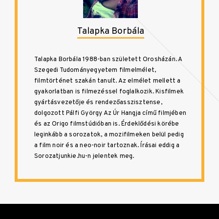
Talapka Borbála
Talapka Borbála 1988-ban született Orosházán. A
Szegedi Tudományegyetem filmelmélet,
filmtörténet szakán tanult. Az elmélet mellett a
gyakorlatban is filmezéssel foglalkozik. Kisfilmek
gyártásvezetője és rendezőasszisztense,
dolgozott Pálfi György Az Úr Hangja című filmjében
és az Origo filmstúdióban is. Érdeklődési körébe
leginkább a sorozatok, a mozifilmeken belül pedig
a film noir és a neo-noir tartoznak. Írásai eddig a
Sorozatjunkie.hu-n jelentek meg.
Bejegyzés