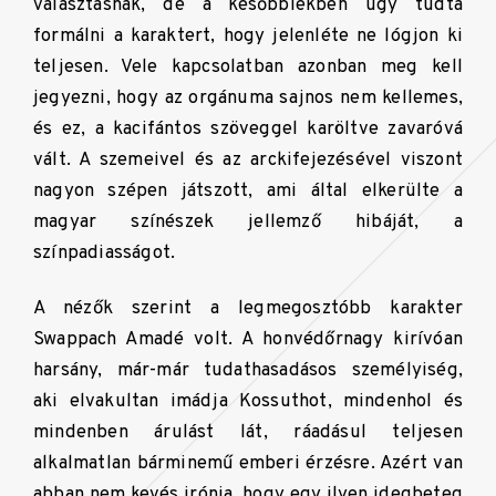
választásnak, de a későbbiekben úgy tudta
formálni a karaktert, hogy jelenléte ne lógjon ki
teljesen. Vele kapcsolatban azonban meg kell
jegyezni, hogy az orgánuma sajnos nem kellemes,
és ez, a kacifántos szöveggel karöltve zavaróvá
vált. A szemeivel és az arckifejezésével viszont
nagyon szépen játszott, ami által elkerülte a
magyar színészek jellemző hibáját, a
színpadiasságot.
A nézők szerint a legmegosztóbb karakter
Swappach Amadé volt. A honvédőrnagy kirívóan
harsány, már-már tudathasadásos személyiség,
aki elvakultan imádja Kossuthot, mindenhol és
mindenben árulást lát, ráadásul teljesen
alkalmatlan bárminemű emberi érzésre. Azért van
abban nem kevés irónia, hogy egy ilyen idegbeteg