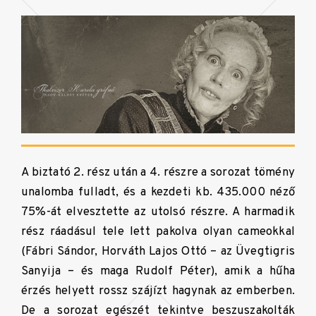
A biztató 2. rész után a 4. részre a sorozat tömény
unalomba fulladt, és a kezdeti kb. 435.000 néző
75%-át elvesztette az utolsó részre. A harmadik
rész ráadásul tele lett pakolva olyan cameokkal
(Fábri Sándor, Horváth Lajos Ottó – az Üvegtigris
Sanyija – és maga Rudolf Péter), amik a hűha
érzés helyett rossz szájízt hagynak az emberben.
De a sorozat egészét tekintve beszuszakolták