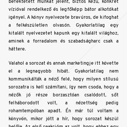
befektetett munkát jelent, biztos kezű, konkrét
vízióval rendelkező és legfőképp bátor alkotókat
igényel. A könyv nyelvezete bravúros, de kifoghat
a felkészületlen olvasón. Gyakorlatilag egy
kitalált nyelvezetet kapunk egy kitalált világhoz,
aminek a forradalom és szabadságharc csak a
háttere.
Valahol a sorozat és annak marketingje itt követte
el a legnagyobb hibát. Gyakorlatilag nem
kommunikálták a néző felé, hogy milyen stílusú
sorozatra is kell számítani, így nem csoda, hogy a
nézők jó része borzasztóan csalódott, sőt
felháborodott volt, a nézettség pedig
rohamtempóban apadt. Én már túl voltam a
könyvön, mikor jött a hír, hogy sorozat készül
belőle. Az első reakcióm az volt, hogy ehhez egy