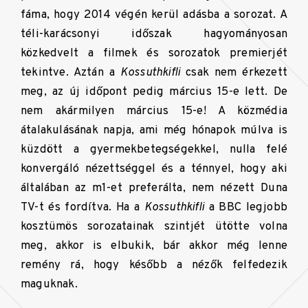
fáma, hogy 2014 végén kerül adásba a sorozat. A
téli-karácsonyi időszak hagyományosan
közkedvelt a filmek és sorozatok premierjét
tekintve. Aztán a
Kossuthkifli
csak nem érkezett
meg, az új időpont pedig március 15-e lett. De
nem akármilyen március 15-e! A közmédia
átalakulásának napja, ami még hónapok múlva is
küzdött a gyermekbetegségekkel, nulla felé
konvergáló nézettséggel és a ténnyel, hogy aki
általában az m1-et preferálta, nem nézett Duna
TV-t és fordítva. Ha a
Kossuthkifli
a BBC legjobb
kosztümös sorozatainak szintjét ütötte volna
meg, akkor is elbukik, bár akkor még lenne
remény rá, hogy később a nézők felfedezik
maguknak.