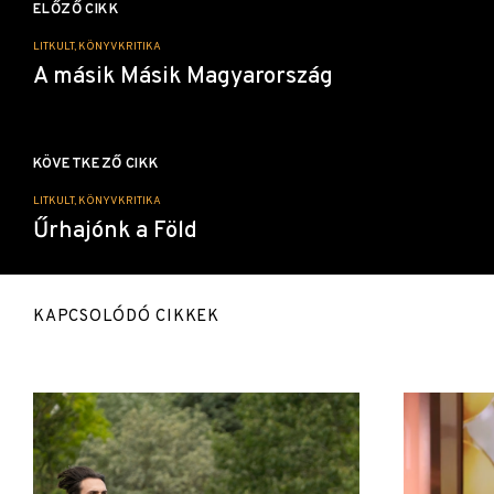
navigáció
ELŐZŐ CIKK
LITKULT, KÖNYVKRITIKA
A másik Másik Magyarország
KÖVETKEZŐ CIKK
LITKULT, KÖNYVKRITIKA
Űrhajónk a Föld
KAPCSOLÓDÓ CIKKEK