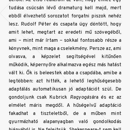
tudása csúcsán lévő dramaturg kell majd, mert
ebből élvezhető sorozatot forgatni piszok nehéz
lesz. Rudolf Péter és csapata úgy döntött, hogy
amit lehet, megtart az eredeti mű szövegéből,
ami – mint már írtam – sokkal fontosabb része a
könyvnek, mint maga a cselekmény. Persze az, ami
olvasva, a képzelet segítségével kitűnően
működik, képernyőre alkalmazva egész más hatást
vált ki. Ők is beleestek abba a csapdába, amibe a
legtöbben: azt hitték, a lehető leghűségesebb
adaptálás automatikusan jó adaptációt szül. De
gondoljunk csak Kubrick
Ragyogás
ára és ez az
elmélet máris megdől. A hűségelvű adaptáció
fakadhat a tiszteletből, de a műben mint
gyurmázható alapanyagban való gondolkodás
hiányából is. Ne felejtsük, Shakespeare-t sem kell