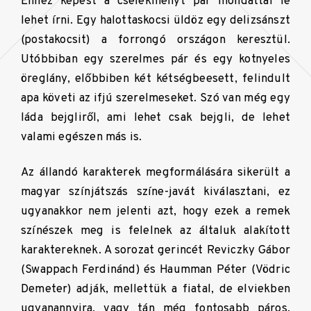
Ehhez képest a cselekményt pár mondattal le
lehet írni. Egy halottaskocsi üldöz egy delizsánszt
(postakocsit) a forrongó országon keresztül.
Utóbbiban egy szerelmes pár és egy kotnyeles
öreglány, előbbiben két kétségbeesett, felindult
apa követi az ifjú szerelmeseket. Szó van még egy
láda bejgliről, ami lehet csak bejgli, de lehet
valami egészen más is.
Az állandó karakterek megformálására sikerült a
magyar színjátszás színe-javát kiválasztani, ez
ugyanakkor nem jelenti azt, hogy ezek a remek
színészek meg is felelnek az általuk alakított
karaktereknek. A sorozat gerincét Reviczky Gábor
(Swappach Ferdinánd) és Haumman Péter (Vödric
Demeter) adják, mellettük a fiatal, de elviekben
ugyanannyira, vagy tán még fontosabb páros,