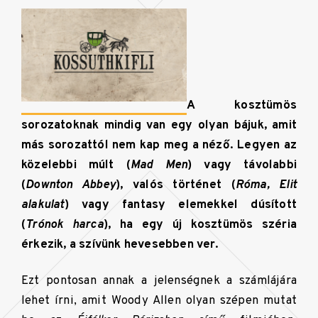
A kosztümös
sorozatoknak mindig van egy olyan bájuk, amit
más sorozattól nem kap meg a néző. Legyen az
közelebbi múlt (
Mad Men
) vagy távolabbi
(
Downton Abbey
), valós történet (
Róma, Elit
alakulat
) vagy fantasy elemekkel dúsított
(
Trónok harca
), ha egy új kosztümös széria
érkezik, a szívünk hevesebben ver.
Ezt pontosan annak a jelenségnek a számlájára
lehet írni, amit Woody Allen olyan szépen mutat