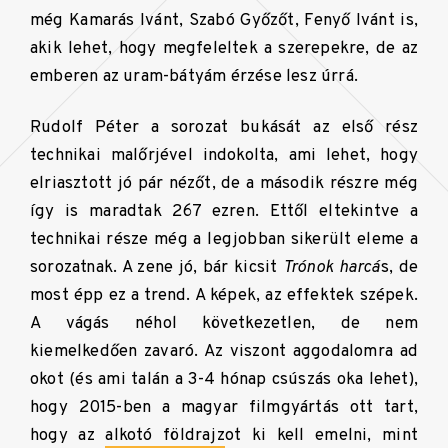
még Kamarás Ivánt, Szabó Győzőt, Fenyő Ivánt is,
akik lehet, hogy megfeleltek a szerepekre, de az
emberen az uram-bátyám érzése lesz úrrá.
Rudolf Péter a sorozat bukását az első rész
technikai malőrjével indokolta, ami lehet, hogy
elriasztott jó pár nézőt, de a második részre még
így is maradtak 267 ezren. Ettől eltekintve a
technikai része még a legjobban sikerült eleme a
sorozatnak. A zene jó, bár kicsit
Trónok harcá
s, de
most épp ez a trend. A képek, az effektek szépek.
A vágás néhol következetlen, de nem
kiemelkedően zavaró. Az viszont aggodalomra ad
okot (és ami talán a 3-4 hónap csúszás oka lehet),
hogy 2015-ben a magyar filmgyártás ott tart,
hogy az
alkotó földrajz
ot ki kell emelni, mint