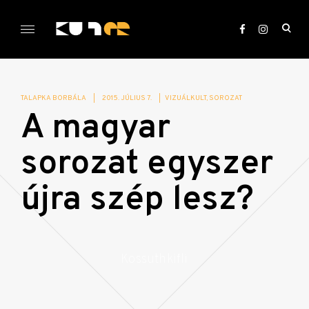
Skip
to
ope
content
sea
KULTer.hu
for
TALAPKA BORBÁLA
|
2015. JÚLIUS 7.
|
VIZUÁLKULT
SOROZAT
A magyar
sorozat egyszer
újra szép lesz?
Kossuthkifli