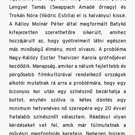
Lengyel Tamás (Swappach Amadé őrnagy) és
Trokán Nóra (Vödric Estilla) el is halványul kissé.
A Kálloy Molnár Péter által megformált Batykó
kifejezetten szerethetőre sikerült, amihez
hozzájárult az, hogy gyötrelmeit látni egészen
más minőségű élmény, mint olvasni. A probléma
Nagy-Kálózy Eszter Thalvizer Karola grófnőjével
kezdődik. Manapság, amikor a nálunk fejlettebb és
pörgősebb filmkultúrával rendelkező országok
alkotói mutatnak rá arra a problémára, hogy egy
bizonyos kor után egy színésznő bezárhatja a
boltot, enyhén szólva is kétes döntés egy
minimum hetvenéves nő szerepére egy 20 évvel
fiatalabb színésznőt választani. Ráadásul olyan
kérdéseket vet fel, amik már túlmutatnak a
művészi megfontolás keretein. Nehezen hiszem,