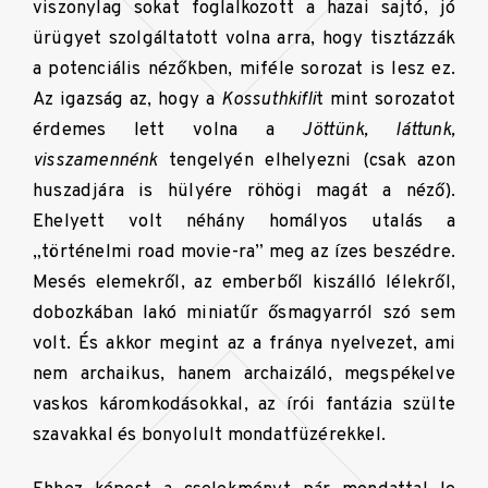
viszonylag sokat foglalkozott a hazai sajtó, jó
ürügyet szolgáltatott volna arra, hogy tisztázzák
a potenciális nézőkben, miféle sorozat is lesz ez.
Az igazság az, hogy a
Kossuthkifli
t mint sorozatot
érdemes lett volna a
Jöttünk, láttunk,
visszamennénk
tengelyén elhelyezni (csak azon
huszadjára is hülyére röhögi magát a néző).
Ehelyett volt néhány homályos utalás a
„történelmi road movie-ra” meg az ízes beszédre.
Mesés elemekről, az emberből kiszálló lélekről,
dobozkában lakó miniatűr ősmagyarról szó sem
volt. És akkor megint az a fránya nyelvezet, ami
nem archaikus, hanem archaizáló, megspékelve
vaskos káromkodásokkal, az írói fantázia szülte
szavakkal és bonyolult mondatfüzérekkel.