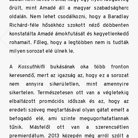
őrült, mint Amadé áll a magyar szabadságharc
oldalán. Nem lehet csodálkozni, hogy a Baradlay
Richárd-féle hősökhöz szokott néző döbbenten
konstatálta Amadé ámokfutását és kegyetlenkedő
rohamait. Főleg, hogy a legtöbben nem is tudták
milyen sorozat elé ülnek le.
A
Kossuthkifli
bukásának oka több fronton
keresendő, mert az igazság az, hogy ez a sorozat
nem annyira sikerületlen, mint amennyire
sikertelen. Természetesen ott van a végletekig
elbaltázott promóciós időszak és az, hogy az
eredeti szöveg megtartásával olyan gátat emelt a
befogadó elé, ami szinte megugorhatatlannak
tűnik. Másfelől ott van a szerencsétlen
premierdátum. 2013 közepén még arról szólt a