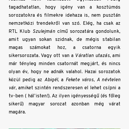
tagadhatatlan, hogy igény van a kosztümös
sorozatokra és filmekre idehaza is, nem pusztán
nemzetközi trendekről van szó. Elég, ha csak az
RTL Klub
Szulejmán
című sorozatára gondolunk,
amit ugyan sokan szidnak, de mégis stabilan
magas számokat hoz, a csatorna egyik
sikersorozata. Vagy ott van a
Váratlan utazás
, ami
már tényleg minden csatornát megjárt, és nincs
olyan év, hogy ne adnák valahol. Hazai sorozatok
közül pedig az
Abigél
, a
Fekete város
,
A névtelen
vár
, amiket szintén rendszeresen el lehet csípni a
tv-ben ( hál’isten!). Az ilyen igényességű (és főleg
sikerű) magyar sorozat azonban még várat
magára.