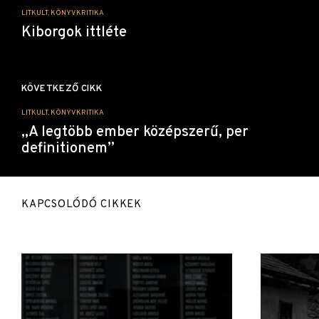
LITKULT, KÖNYVKRITIKA
Kiborgok ittléte
KÖVETKEZŐ CIKK
LITKULT, KÖNYVKRITIKA
„A legtöbb ember középszerű, per
definitionem”
KAPCSOLÓDÓ CIKKEK