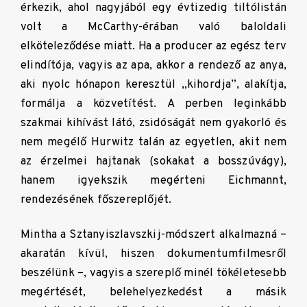
érkezik, ahol nagyjából egy évtizedig tiltólistán
volt a McCarthy-érában való baloldali
elköteleződése miatt. Ha a producer az egész terv
elindítója, vagyis az apa, akkor a rendező az anya,
aki nyolc hónapon keresztül „kihordja”, alakítja,
formálja a közvetítést. A perben leginkább
szakmai kihívást látó, zsidóságát nem gyakorló és
nem megélő Hurwitz talán az egyetlen, akit nem
az érzelmei hajtanak (sokakat a bosszúvágy),
hanem igyekszik megérteni Eichmannt,
rendezésének főszereplőjét.
Mintha a Sztanyiszlavszkij-módszert alkalmazná –
akaratán kívül, hiszen dokumentumfilmesről
beszélünk –, vagyis a szereplő minél tökéletesebb
megértését, belehelyezkedést a másik