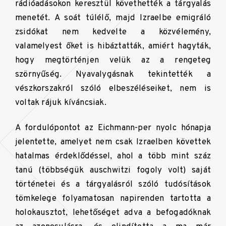
rádióadásokon keresztül követhették a tárgyalás
menetét. A soát túlélő, majd Izraelbe emigráló
zsidókat nem kedvelte a közvélemény,
valamelyest őket is hibáztatták, amiért hagyták,
hogy megtörténjen velük az a rengeteg
szörnyűség. Nyavalygásnak tekintették a
vészkorszakról szóló elbeszéléseiket, nem is
voltak rájuk kíváncsiak.
A fordulópontot az Eichmann-per nyolc hónapja
jelentette, amelyet nem csak Izraelben követtek
hatalmas érdeklődéssel, ahol a több mint száz
tanú (többségük auschwitzi fogoly volt) saját
történetei és a tárgyalásról szóló tudósítások
tömkelege folyamatosan napirenden tartotta a
holokausztot, lehetőséget adva a befogadóknak