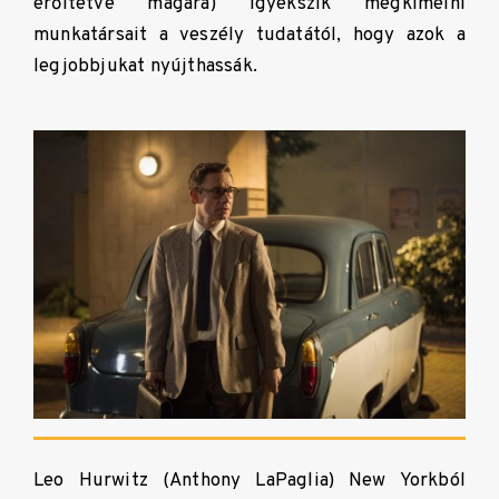
erőltetve magára) igyekszik megkímélni
munkatársait a veszély tudatától, hogy azok a
legjobbjukat nyújthassák.
Leo Hurwitz (Anthony LaPaglia) New Yorkból