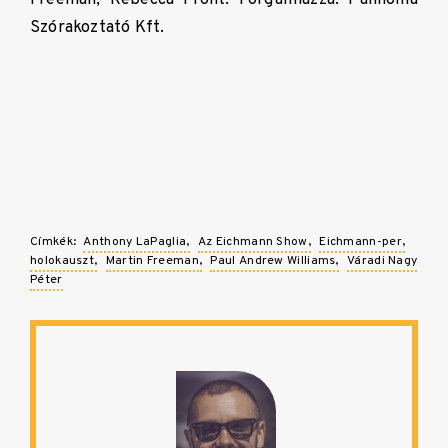
Szórakoztató Kft.
Címkék:
Anthony LaPaglia
Az Eichmann Show
Eichmann-per
holokauszt
Martin Freeman
Paul Andrew Williams
Váradi Nagy
Péter