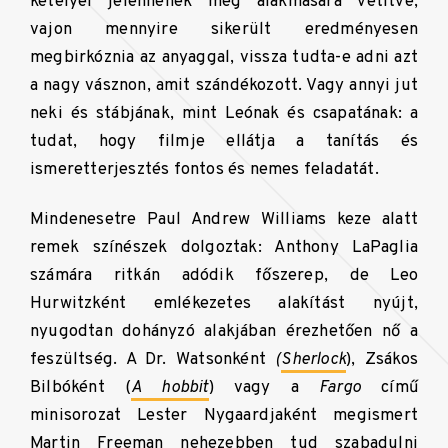
kételyei jelennének meg alakmására vetítve,
vajon mennyire sikerült eredményesen
megbirkóznia az anyaggal, vissza tudta-e adni azt
a nagy vásznon, amit szándékozott. Vagy annyi jut
neki és stábjának, mint Leónak és csapatának: a
tudat, hogy filmje ellátja a tanítás és
ismeretterjesztés fontos és nemes feladatát.
Mindenesetre Paul Andrew Williams keze alatt
remek színészek dolgoztak: Anthony LaPaglia
számára ritkán adódik főszerep, de Leo
Hurwitzként emlékezetes alakítást nyújt,
nyugodtan dohányzó alakjában érezhetően nő a
feszültség. A Dr. Watsonként
(
Sherlock
), Zsákos
Bilbóként (
A hobbit
) vagy a
Fargo
című
minisorozat Lester Nygaardjaként megismert
Martin Freeman nehezebben tud szabadulni