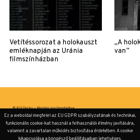
Vetítéssorozat a holokauszt
„A holo
emléknapján az Uránia
van”
filmszínházban
© KULTer.hu – Minden jog fenntartva
Ez a weboldal megfelel az EU GDPR szabályzatának és technikai,
Impresszum
Szerzőink
Támogatók & Partnerek
funkcionális cookie-kat használ a felhasználói élmény javítására,
valamint a zavartalan működés biztosítása érdekében. A cookie
Adatvédelmi tájékoztató
kikapcsolása a böngésző beállításaiban lehetséges.