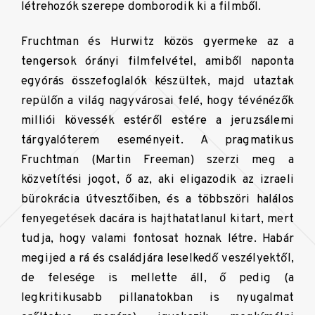
létrehozók szerepe domborodik ki a filmből.
Fruchtman és Hurwitz közös gyermeke az a
tengersok órányi filmfelvétel, amiből naponta
egyórás összefoglalók készültek, majd utaztak
repülőn a világ nagyvárosai felé, hogy tévénézők
milliói kövessék estéről estére a jeruzsálemi
tárgyalóterem eseményeit. A pragmatikus
Fruchtman (Martin Freeman) szerzi meg a
közvetítési jogot, ő az, aki eligazodik az izraeli
bürokrácia útvesztőiben, és a többszöri halálos
fenyegetések dacára is hajthatatlanul kitart, mert
tudja, hogy valami fontosat hoznak létre. Habár
megijed a rá és családjára leselkedő veszélyektől,
de felesége is mellette áll, ő pedig (a
legkritikusabb pillanatokban is nyugalmat