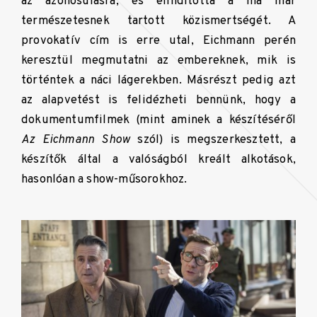
az azonosulásra, és elindította a ma már
természetesnek tartott közismertségét. A
provokatív cím is erre utal, Eichmann perén
keresztül megmutatni az embereknek, mik is
történtek a náci lágerekben. Másrészt pedig azt
az alapvetést is felidézheti bennünk, hogy a
dokumentumfilmek (mint aminek a készítéséről
Az Eichmann Show
szól) is megszerkesztett, a
készítők által a valóságból kreált alkotások,
hasonlóan a show-műsorokhoz.