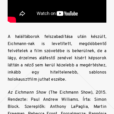
A haláltáborok felszabadítása után készült,
Eichmann-nak is levetített, megdöbbentő
felvételek a film szövetébe is bekerülnek, de a
lágy, érzelmes aláfestő zenével kísért képsorok
láttán a néző sem kerül közelebb a megértéshez,
inkább egy hiteltelenebb, sablonos
holokausztfilm juthat eszébe.
Az Eichmann Show
(The Eichmann Show), 2015.
Rendezte: Paul Andrew Williams. Írta: Simon
Block. Szereplők: Anthony LaPaglia, Martin
Freeman, Rebecca Front. Forgalmazza: Pannónia