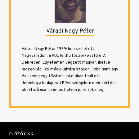
Váradi Nagy Péter
Váradi Nagy Péter 1979-ben született
Nagyváradon, a KULTer.hu főszerkesztője. A
Debreceni Egyetemen végzett magyar, illetve
mozgókép- és médiakultúra szakon. Több mint egy
évtizedig egy fővárosi iskolában tanított.
Jelenleg a budapesti Bűvösvölgyben médiaértés-
oktató. Írásai számos helyen jelentek meg.
Bejegyzés
navigáció
ELŐZŐ CIKK