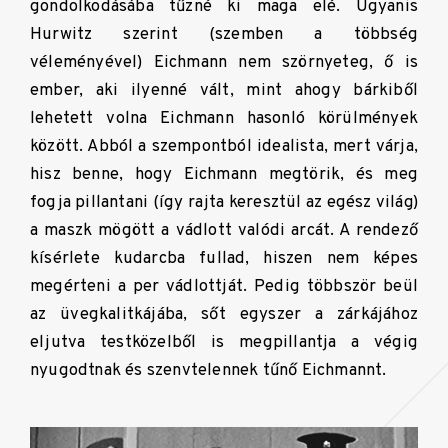
gondolkodásába tűzné ki maga elé. Ugyanis
Hurwitz szerint (szemben a többség
véleményével) Eichmann nem szörnyeteg, ő is
ember, aki ilyenné vált, mint ahogy bárkiből
lehetett volna Eichmann hasonló körülmények
között. Abból a szempontból idealista, mert várja,
hisz benne, hogy Eichmann megtörik, és meg
fogja pillantani (így rajta keresztül az egész világ)
a maszk mögött a vádlott valódi arcát. A rendező
kísérlete kudarcba fullad, hiszen nem képes
megérteni a per vádlottját. Pedig többször beül
az üvegkalitkájába, sőt egyszer a zárkájához
eljutva testközelből is megpillantja a végig
nyugodtnak és szenvtelennek tűnő Eichmannt.