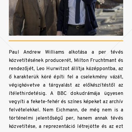
Paul Andrew Williams alkotása a per tévés
közvetítésének producerét, Milton Fruchtmant és
rendezőjét, Leo Hurwitzot állítja középpontba, az
ő karakterük köré építi fel a cselekmény vázát,
végigkövetve a tárgyalást az előkészítéstől az
ítélethirdetésig. A BBC dokudrámája ügyesen
vegyíti a fekete-fehér és színes képeket az archív
felvételekkel. Nem Eichmann, de még nem is a
történelmi jelentőségű per, hanem annak tévés
közvetítése, a reprezentáció létrejötte és az ezt