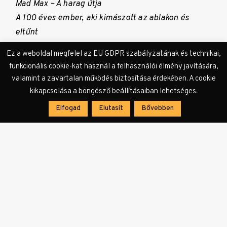
Mad Max – A harag útja
A 100 éves ember, aki kimászott az ablakon és
eltűnt
A visszatérő
Ez a weboldal megfelel az EU GDPR szabályzatának és technikai,
funkcionális cookie-kat használ a felhasználói élmény javítására,
Legjobb eredeti filmzene:
valamint a zavartalan működés biztosítása érdekében. A cookie
Kémek hídja
kikapcsolása a böngésző beállításaiban lehetséges.
Carol
Elfogad
Elutasít
Bővebben
A bérgyilkos
Star Wars: Az ébredő Erő
Az Aljas nyolcas
Legjobb dal:
„Earned It” – A szürke ötven árnyalata
„Manta Ray” – Racing Extinction
„Simple Song #3″ – Ifjúság
„Til It Happens To You” – The Hunting