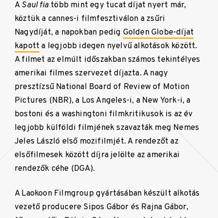
A
Saul fia
több mint egy tucat díjat nyert már,
köztük a cannes-i filmfesztiválon a zsűri
Nagydíját, a napokban pedig
Golden Globe-díjat
kapott
a legjobb idegen nyelvű alkotások között.
A filmet az elmúlt időszakban számos tekintélyes
amerikai filmes szervezet díjazta. A nagy
presztízsű National Board of Review of Motion
Pictures (NBR), a Los Angeles-i, a New York-i, a
bostoni és a washingtoni filmkritikusok is az év
legjobb külföldi filmjének szavazták meg Nemes
Jeles László első mozifilmjét. A rendezőt az
elsőfilmesek között díjra jelölte az amerikai
rendezők céhe (DGA).
A Laokoon Filmgroup gyártásában készült alkotás
vezető producere Sipos Gábor és Rajna Gábor,