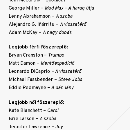
Tom McCarthy –
Spotlight
George Miller –
Mad Max – A harag útja
Lenny Abrahamson –
A szoba
Alejandro G. Iñárritu –
A visszatérő
Adam McKay –
A nagy dobás
Legjobb férfi főszereplő:
Bryan Cranston –
Trumbo
Matt Damon –
Mentőexpedíció
Leonardo DiCaprio –
A visszatérő
Michael Fassbender –
Steve Jobs
Eddie Redmayne –
A dán lány
Legjobb női főszereplő:
Kate Blanchett –
Carol
Brie Larson –
A szoba
Jennifer Lawrence –
Joy