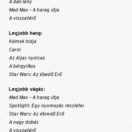
A dán lány
Mad Max – A harag útja
A visszatérő
Legjobb hang:
Kémek hídja
Carol
Az Aljas nyolcas
A bérgyilkos
Star Wars: Az ébedő Erő
Legjobb vágás:
Mad Max – A harag útja
Spotlight: Egy nyomozás részletei
Star Wars: Az ébredő Erő
A nagy dobás
A visszatérő