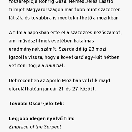
főszereplője Röhrig Géza. Nemes Jeles László
filmjét Magyarországon már több mint százezren
látták, és továbbra is megtekinthető a mozikban.
A film a napokban érte el a százezres nézőszámot,
ami művészfilmek esetében hatalmas
eredménynek számít. Szerda délig 23 mozi
igazolta vissza, hogy a következő egy-két hétben
vetíteni fogja a
Saul fiá
t.
Debrecenben az Apolló Moziban vetítik majd
előreláthatóan január 21. és 27. között.
További Oscar-jelöltek:
Legjobb idegen nyelvű film:
Embrace of the Serpent