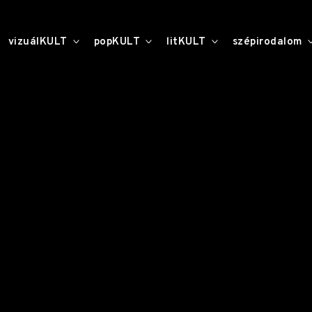
toggle
toggle
toggle
vizuálKULT
popKULT
litKULT
szépirodalom
child
child
child
menu
menu
menu