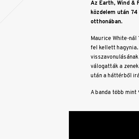
Az Earth, Wind & F
közdelem után 74 
otthonában.
Maurice White-nál 
fel kellett hagynia
visszavonulásának 
válogatták a zenek
után a háttérből ir
A banda több mint 