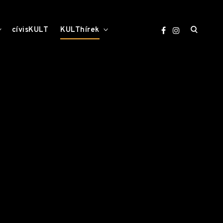
open
toggle
toggle
cívisKULT
KULThírek
child
child
menu
menu
search
form