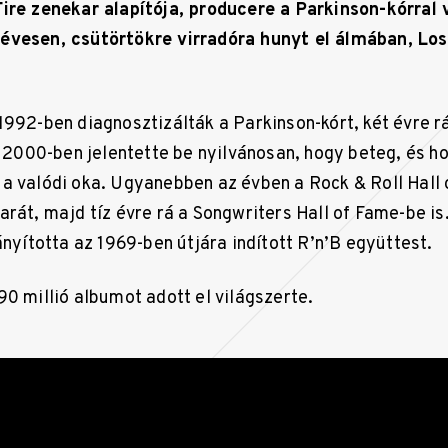
ire zenekar alapítója, producere a Parkinson-kórral 
évesen, csütörtökre virradóra hunyt el álmában, Los
1992-ben diagnosztizálták a Parkinson-kórt, két évre rá
. 2000-ben jelentette be nyilvánosan, hogy beteg, és h
a valódi oka. Ugyanebben az évben a Rock & Roll Hall
arát, majd tíz évre rá a Songwriters Hall of Fame-be i
ányította az 1969-ben útjára indított R’n’B együttest.
90 millió albumot adott el világszerte.