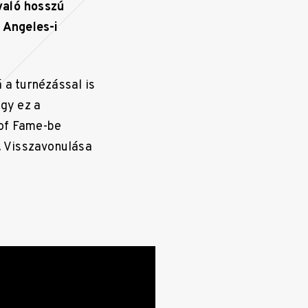
való hosszú
 Angeles-i
 a turnézással is
ogy ez a
 of Fame-be
s. Visszavonulása