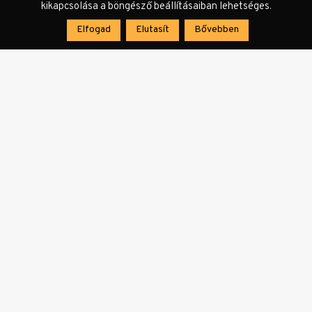
kikapcsolása a böngésző beállításaiban lehetséges.
Elfogad
Elutasít
Bővebben
: Kathy Willens
Maurice White