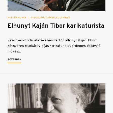
KULTER.HU HÍR
|
VIZUÁLKULT HÍREK
KULTHÍREK
Elhunyt Kaján Tibor karikaturista
Kilencvenötödik életévében hétfőn elhunyt Kaján Tibor
kétszeres Munkácsy-díjas karikaturista, érdemes és kiváló
művész.
BŐVEBBEN