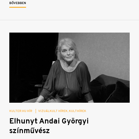
BŐVEBBEN
KULTER.HU HÍR
|
VIZUÁLKULT HÍREK
KULTHÍREK
Elhunyt Andai Györgyi
színművész