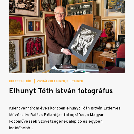
KULTER.HU HÍR
|
VIZUÁLKULT HÍREK
KULTHÍREK
Elhunyt Tóth István fotográfus
Kilencvenhárom éves korában elhunyt Tóth István Érdemes
Művész és Balázs Béla-díjas fotográfus, a Magyar
Fotóművészek Szövetségének alapító és egyben
legidősebb…