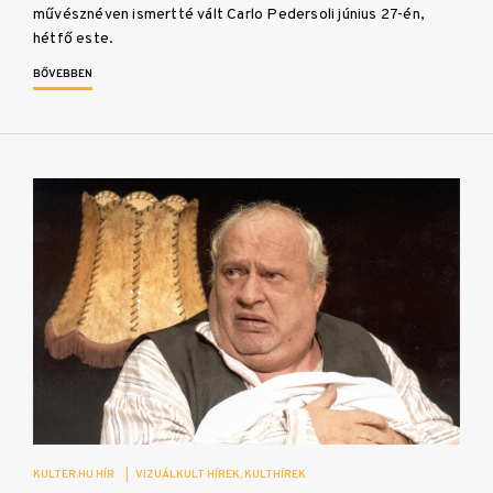
művésznéven ismertté vált Carlo Pedersoli június 27-én,
hétfő este.
BŐVEBBEN
KULTER.HU HÍR
|
VIZUÁLKULT HÍREK
KULTHÍREK