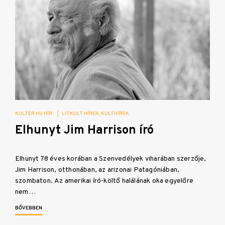
KULTER.HU HÍR
|
LITKULT HÍREK
KULTHÍREK
Elhunyt Jim Harrison író
Elhunyt 78 éves korában a Szenvedélyek viharában szerzője,
Jim Harrison, otthonában, az arizonai Patagóniában,
szombaton. Az amerikai író-költő halálának oka egyelőre
nem…
BŐVEBBEN