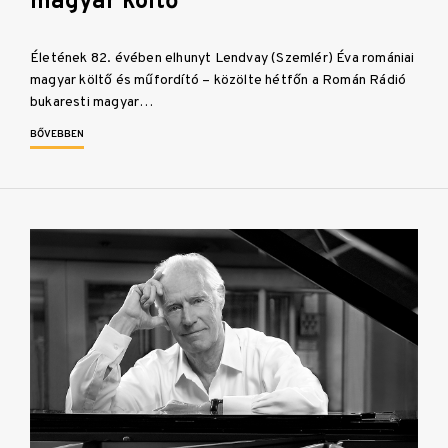
magyar költő
Életének 82. évében elhunyt Lendvay (Szemlér) Éva romániai
magyar költő és műfordító – közölte hétfőn a Román Rádió
bukaresti magyar…
BŐVEBBEN