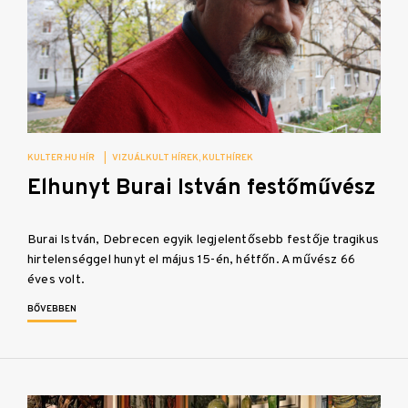
KULTER.HU HÍR
|
VIZUÁLKULT HÍREK
KULTHÍREK
Elhunyt Burai István festőművész
Burai István, Debrecen egyik legjelentősebb festője tragikus
hirtelenséggel hunyt el május 15-én, hétfőn. A művész 66
éves volt.
BŐVEBBEN