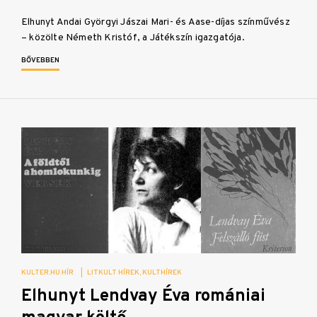
Elhunyt Andai Györgyi Jászai Mari- és Aase-díjas színművész
– közölte Németh Kristóf, a Játékszín igazgatója.
BŐVEBBEN
KULTER.HU HÍR
|
LITKULT HÍREK
KULTHÍREK
Elhunyt Lendvay Éva romániai