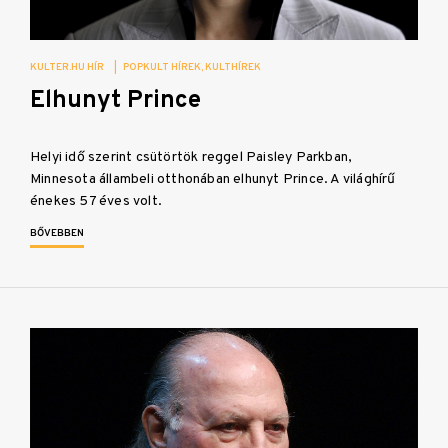
KULTER.HU HÍR
|
POPKULT HÍREK
KULTHÍREK
Elhunyt Prince
Helyi idő szerint csütörtök reggel Paisley Parkban,
Minnesota állambeli otthonában elhunyt Prince. A világhírű
énekes 57 éves volt.
BŐVEBBEN