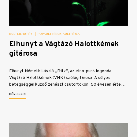
KULTER.HU HÍR
|
POPKULT HÍREK
KULTHÍREK
Elhunyt a Vágtázó Halottkémek
gitárosa
Elhunyt Németh László „Fritz”, az etno-punk legenda
Vágtázó Halottkémek (VHK) szólógitárosa. A súlyos
betegséggel küzdő zenészt csütörtökön, 50 évesen érte…
BŐVEBBEN