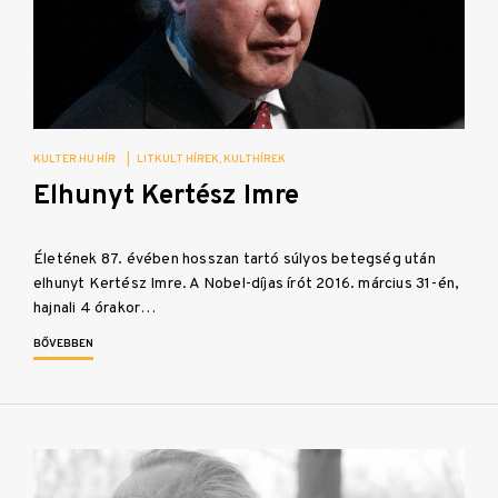
KULTER.HU HÍR
|
LITKULT HÍREK
KULTHÍREK
Elhunyt Kertész Imre
Életének 87. évében hosszan tartó súlyos betegség után
elhunyt Kertész Imre. A Nobel-díjas írót 2016. március 31-én,
hajnali 4 órakor…
BŐVEBBEN