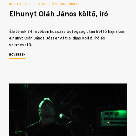
KULTER.HU HÍR
|
LITKULT HÍREK
KULTHÍREK
Elhunyt Oláh János költő, író
Életének 74. évében hosszas betegség után hétfő hajnalban
elhunyt Oláh János József Attila-díjas költő, író és
szerkesztő.
BŐVEBBEN