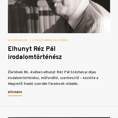
KULTER.HU HÍR
|
LITKULT HÍREK
KULTHÍREK
Elhunyt Réz Pál
irodalomtörténész
Életének 86. évében elhunyt Réz Pál Széchenyi-díjas
irodalomtörténész, műfordító, szerkesztő – közölte a
Magvető Kiadó szerdán Facebook-oldalán.
BŐVEBBEN