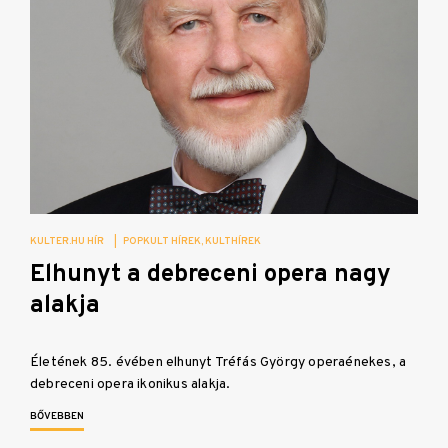
KULTER.HU HÍR
|
POPKULT HÍREK
KULTHÍREK
Elhunyt a debreceni opera nagy
alakja
Életének 85. évében elhunyt Tréfás György operaénekes, a
debreceni opera ikonikus alakja.
BŐVEBBEN