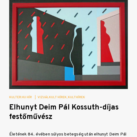
KULTER.HU HÍR
|
VIZUÁLKULT HÍREK
KULTHÍREK
Elhunyt Deim Pál Kossuth-díjas
festőművész
Életének 84. évében súlyos betegség után elhunyt Deim Pál