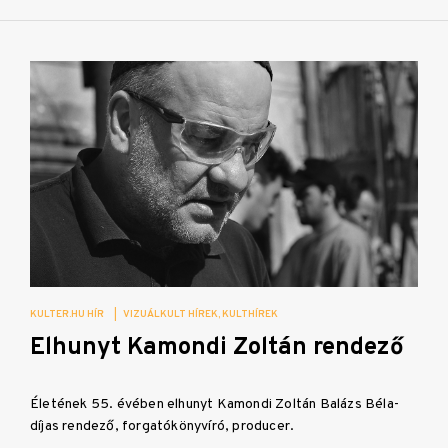
KULTER.HU HÍR
|
VIZUÁLKULT HÍREK
KULTHÍREK
Elhunyt Kamondi Zoltán rendező
Életének 55. évében elhunyt Kamondi Zoltán Balázs Béla-
díjas rendező, forgatókönyvíró, producer.