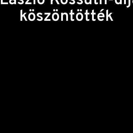
László Kossuth-díj
köszöntötték