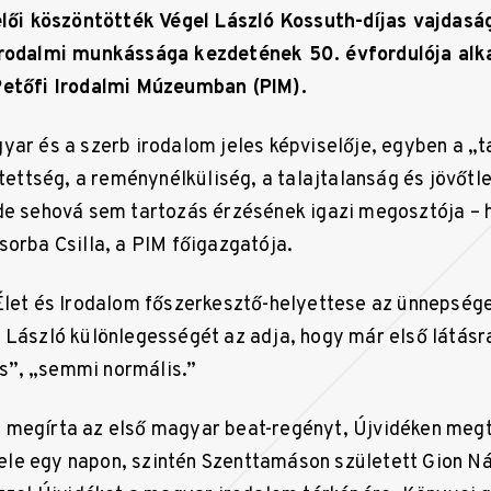
elői köszöntötték Végel László Kossuth-díjas vajdasá
irodalmi munkássága kezdetének 50. évfordulója alk
Petőfi Irodalmi Múzeumban (PIM).
yar és a szerb irodalom jeles képviselője, egyben a „ta
ztettség, a reménynélküliség, a talajtalanság és jövőtl
de sehová sem tartozás érzésének igazi megosztója –
sorba Csilla, a PIM főigazgatója.
Élet és Irodalom főszerkesztő-helyettese az ünnepség
 László különlegességét az adja, hogy már első látásr
”, „semmi normális.”
 megírta az első magyar beat-regényt, Újvidéken meg
a vele egy napon, szintén Szenttamáson született Gion N