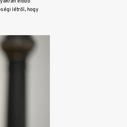
gyakran előbb
ségi létről, hogy