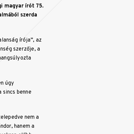
gi magyar írót 75.
almából szerda
lanság írója”, az
enség szerzője, a
 hangsúlyozta
en úgy
a sincs benne
telepedve nem a
ándor, hanem a