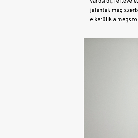
városról, feltéve 
jelentek meg szerb
elkerülik a megszo