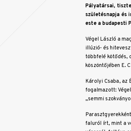
Pályatársai, tiszt
születésnapja és 
este a budapesti 
Végel László a mag
illúzió- és hiteves
többfelé kötődés, 
köszöntőjében E. C
Károlyi Csaba, az 
fogalmazott: Végel
„semmi szokványos
Parasztgyerekként
faluról írt, mint 