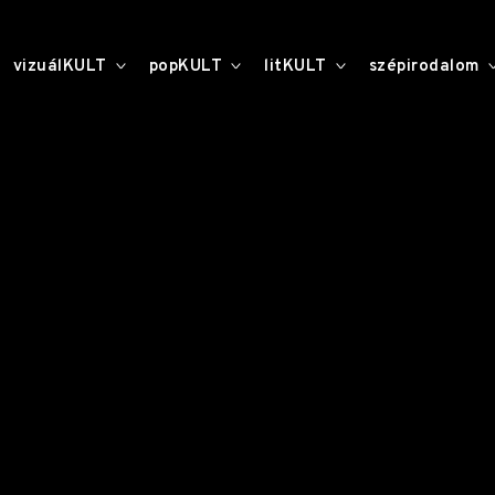
toggle
toggle
toggle
vizuálKULT
popKULT
litKULT
szépirodalom
child
child
child
menu
menu
menu