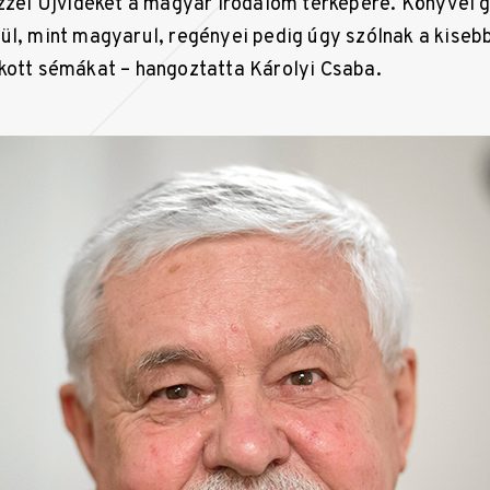
ezzel Újvidéket a magyar irodalom térképére. Könyvei 
ül, mint magyarul, regényei pedig úgy szólnak a kisebb
kott sémákat – hangoztatta Károlyi Csaba.