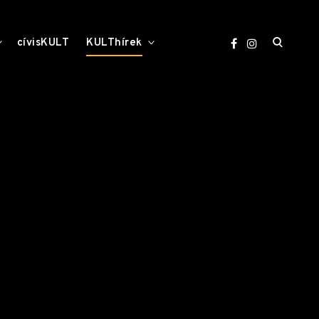
open
toggle
toggle
cívisKULT
KULThírek
child
child
menu
menu
search
form