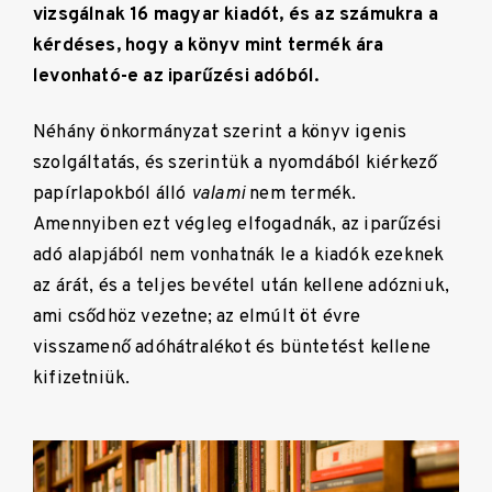
vizsgálnak 16 magyar kiadót, és az számukra a
kérdéses, hogy a könyv mint termék ára
levonható-e az iparűzési adóból.
Néhány önkormányzat szerint a könyv igenis
szolgáltatás, és szerintük a nyomdából kiérkező
papírlapokból álló
valami
nem termék.
Amennyiben ezt végleg elfogadnák, az iparűzési
adó alapjából nem vonhatnák le a kiadók ezeknek
az árát, és a teljes bevétel után kellene adózniuk,
ami csődhöz vezetne; az elmúlt öt évre
visszamenő adóhátralékot és büntetést kellene
kifizetniük.