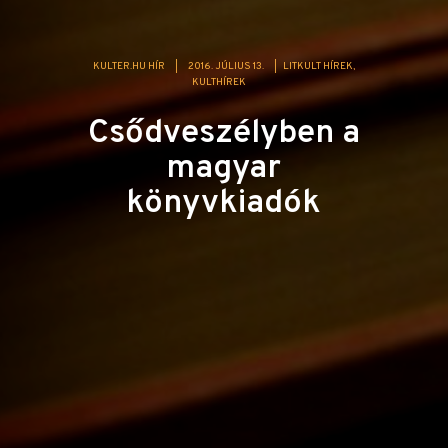
KULTER.HU HÍR
|
2016. JÚLIUS 13.
|
LITKULT HÍREK
KULTHÍREK
Csődveszélyben a
magyar
könyvkiadók