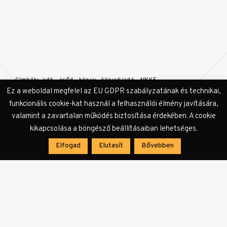
Címkék:
adó
csőd
könyv
könyvkiadó
MKKE
Ez a weboldal megfelel az EU GDPR szabályzatának és technikai,
funkcionális cookie-kat használ a felhasználói élmény javítására,
valamint a zavartalan működés biztosítása érdekében. A cookie
kikapcsolása a böngésző beállításaiban lehetséges.
Elfogad
Elutasít
Bővebben
KULTer.hu Hír