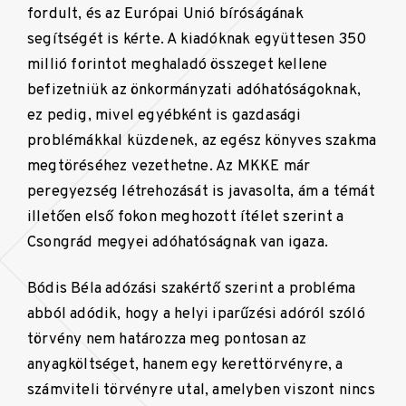
fordult, és az Európai Unió bíróságának
segítségét is kérte. A kiadóknak együttesen 350
millió forintot meghaladó összeget kellene
befizetniük az önkormányzati adóhatóságoknak,
ez pedig, mivel egyébként is gazdasági
problémákkal küzdenek, az egész könyves szakma
megtöréséhez vezethetne. Az MKKE már
peregyezség létrehozását is javasolta, ám a témát
illetően első fokon meghozott ítélet szerint a
Csongrád megyei adóhatóságnak van igaza.
Bódis Béla adózási szakértő szerint a probléma
abból adódik, hogy a helyi iparűzési adóról szóló
törvény nem határozza meg pontosan az
anyagköltséget, hanem egy kerettörvényre, a
számviteli törvényre utal, amelyben viszont nincs