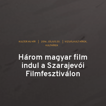
KULTER.HU HÍR
|
2016. JÚLIUS 20.
|
VIZUÁLKULT HÍREK
KULTHÍREK
Három magyar film
indul a Szarajevói
Filmfesztiválon