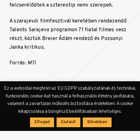
felcserélődtek a sztereotip nemi szerepek.
A szarajevói filmfesztivál keretében rendezendő
Talents Sarajevo programon 71 fiatal filmes vesz
részt, köztük Breier Ádám rendező és Pozsonyi
Janka kritikus.
Forrás:
MTI
Ez a weboldal megfelel az EU GDPR szabályzatának és technikai,
funkcionális cookie-kat használ a felhasználói élmény javítására,
valamint a zavartalan működés biztosítása érdekében. A cookie
kikapcsolása a böngésző beállításaiban lehetséges.
Elfogad
Elutasít
Bővebben
Címkék:
22. Szarajevói Filmfesztivál
Csoszogj úgy
filmfesztivál
magyar film
Reményvasút
Superbia
Szőcs