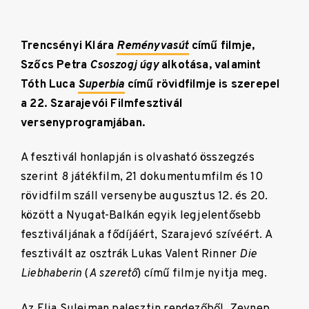
Trencsényi Klára
Reményvasút
című filmje,
Szőcs Petra
Csoszogj úgy
alkotása, valamint
Tóth Luca
Superbia
című rövidfilmje is szerepel
a 22. Szarajevói Filmfesztivál
versenyprogramjában.
A fesztivál honlapján is olvasható összegzés
szerint 8 játékfilm, 21 dokumentumfilm és 10
rövidfilm száll versenybe augusztus 12. és 20.
között a Nyugat-Balkán egyik legjelentősebb
fesztiváljának a fődíjáért, Szarajevó szívéért. A
fesztivált az osztrák Lukas Valent Rinner
Die
Liebhaberin
(
A szerető
) című filmje nyitja meg.
Az Elia Suleiman palesztin rendezőből, Zeynep