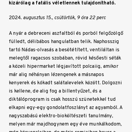
kizárólag a fatális véletlennek tulajdonítható.
augusztus 15., csütörtök, 9 óra 22 perc
A nyár a debreceni aszfaltból és porból felgőzölgő
fülledt, délibábos hangulatban telik. Naphosszig
tartó Nádas-olvasás a besötétített, ventiláltan is
melegtől ragacsos szobában, rövid későesti séták
a közeli hipermarket légjavított polcaiig, amikor
már alig néhányan lézengenek a másnapos
kenyerek és kókadt salátalevelek között. Dolgozni
is kellene, de alig fog a billentyűzet, és a
diktálóprogram is csak hosszú szünetekkel tud
elkapni egy-egy gondolatfoszlányt az agyamból. A
nagyszabású elektro-bioköltészeti tanulmány,
melyen már majdhogynem egy éve munkálkodom,