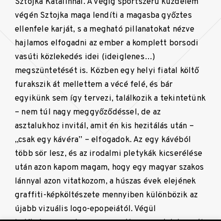
Sztojka Katalinnal. A végig sportszerű küzdelem
végén Sztojka maga lendíti a magasba győztes
ellenfele karját, s a megható pillanatokat nézve
hajlamos elfogadni az ember a komplett borsodi
vasúti közlekedés idei (ideiglenes…)
megszüntetését is. Közben egy helyi fiatal költő
furakszik át mellettem a vécé felé, és bár
egyikünk sem így tervezi, találkozik a tekintetünk
– nem túl nagy meggyőződéssel, de az
asztalukhoz invitál, amit én kis hezitálás után –
„csak egy kávéra” – elfogadok. Az egy kávéból
több sör lesz, és az irodalmi pletykák kicserélése
után azon kapom magam, hogy egy magyar szakos
lánnyal azon vitatkozom, a húszas évek elejének
graffiti-képköltészete mennyiben különbözik az
újabb vizuális logo-epopeiától. Végül