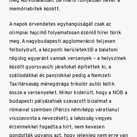
még körvonalaiban, de máris romjaiban hever a
memóriabitek között.
A napok örvendetes egyhangúságát csak az
olimpiai hajcihő folyamatosan özönlő hírei törik
meg. A nagybudapesti agglomeráció teljesen
felbolydult, a központi kerületektől a balatoni
régióig egyaránt vannak versenyek – a helyszínek
között gyorsvasúti járatokat építettek ki, a
szállodákkal és panziókkal pedig a Nemzeti
Taxitársaság méregdrága trikolór autói kötik
össze a versenyeket. Mikor kiderült, hogy a NOB a
budapesti pályázatnak szavazott bizalmat a
rómaival szemben (Párizs némiképp váratlanul
visszavonta a nevezését), a lakosság vegyes
érzelmekkel fogadta a hírt, nem kevesen
gondolták ugyanis azt, hogy jelenleg nem erre van