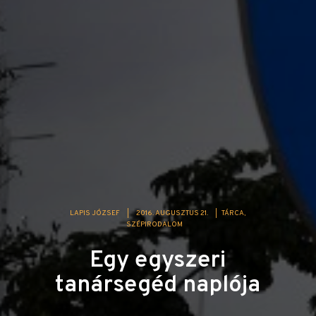
LAPIS JÓZSEF
|
2016. AUGUSZTUS 21.
|
TÁRCA
SZÉPIRODALOM
Egy egyszeri
tanársegéd naplója