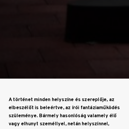
A történet minden helyszíne és szereplője, az
elbeszélőt is beleértve, az írói fantáziaműködés
szüleménye. Bármely hasonlóság valamely élő
vagy elhunyt személlyel, netán helyszínnel,