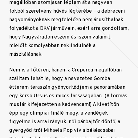
megállóban szomjasan léptem át a negyven
fokból szerelvény hűvös légterébe – a debreceni
hagyományoknak megfelelően nem árusíthatnak
folyadékot a DKV járművein, ezért arra gondoltam,
hogy Nagyváradon eszem és iszom valamit,
mielőtt komolyabban nekiindulnék a
mászkálásnak.
Nem is a főtéren, hanem a Ciuperca megállóban
szálltam tehát le, hogy a nevezetes Gomba
étterem teraszán gyönyörködjem a panorámában
egy korsó Ursus és miccs társaságában. (A tormás
mustár kifejezetten a kedvencem!) A kivetítőn
épp egy olimpiai finálé megy, a vendégek
figyelme is arra irányuk: női párbajtőr döntő, a
gyergyóditrói Mihaela Pop vív a békéscsabai