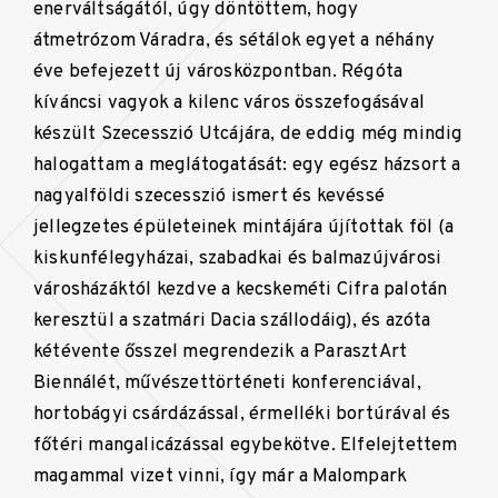
enerváltságától, úgy döntöttem, hogy
átmetrózom Váradra, és sétálok egyet a néhány
éve befejezett új városközpontban. Régóta
kíváncsi vagyok a kilenc város összefogásával
készült Szecesszió Utcájára, de eddig még mindig
halogattam a meglátogatását: egy egész házsort a
nagyalföldi szecesszió ismert és kevéssé
jellegzetes épületeinek mintájára újítottak föl (a
kiskunfélegyházai, szabadkai és balmazújvárosi
városházáktól kezdve a kecskeméti Cifra palotán
keresztül a szatmári Dacia szállodáig), és azóta
kétévente ősszel megrendezik a ParasztArt
Biennálét, művészettörténeti konferenciával,
hortobágyi csárdázással, érmelléki bortúrával és
főtéri mangalicázással egybekötve. Elfelejtettem
magammal vizet vinni, így már a Malompark