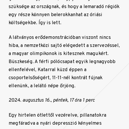
szüksége az országnak, és hogy a lemaradó régiók
egy része könnyen belerokkanhat az óriási
költségekbe. Így is lett.
A látványos erődemonstrációban viszont nincs
hiba, a nemzetközi sajtó elégedett a szervezéssel,
a magyar olimpikonok is kitesznek magukért.
Büszkeség. A férfi pólócsapat egyik legnagyobb
ellenfelével, Katarral küzd éppen a
csoportelsőségért, 11-11-nél kontrát fújnak
ellenünk, a lelátó népe őrjöng.
augusztus 16.,
péntek, 17 óra 1 perc
Egy hirtelen ötlettől vezérelve, pillanatokra
megfáradva a nyári depresszió kényelmes