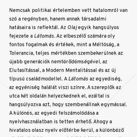
Nemcsak politikai értelemben vett hatalomról van
szó a regényben, hanem annak társadalmi
hatásaira is reflektál. Az
Olaj
egyik hangsúlyos
fejezete a
Látomás
. Az elbeszélő számára oly
fontos fogalmak és értékek, mint a Méltóság, a
Tolerancia, teljes mértékben szembekerülnek az
újabb generációk nemtörődömségével, az
Elutasítással, a Modern Mentalitással és az új
típusú családmodellel. A
Látomás
az egyediség,
az egyéniség halálát viszi színre. A szereplők az
utca két oldalán helyezkednek el, ezáltal is
hangsúlyozva azt, hogy szembenállnak egymással.
A különös, az egyedi felszámolódása a
nyelvhasználatban is tetten érhető. Ahogy a
hivatalos olasz nyelv előtérbe kerül, a különböző