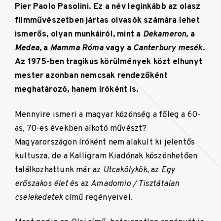
Pier Paolo Pasolini. Ez a név leginkább az olasz
filmművészetben jártas olvasók számára lehet
ismerős, olyan munkáiról, mint a
Dekameron
, a
Medea
, a
Mamma Róma
vagy a
Canterbury mesék
.
Az 1975-ben tragikus körülmények közt elhunyt
mester azonban nemcsak rendezőként
meghatározó, hanem íróként is.
Mennyire ismeri a magyar közönség a főleg a 60-
as, 70-es években alkotó művészt?
Magyarországon íróként nem alakult ki jelentős
kultusza, de a Kalligram Kiadónak köszönhetően
találkozhattunk már az
Utcakölykök
, az
Egy
erőszakos élet
és az
Amadomio / Tisztátalan
cselekedetek
című regényeivel.