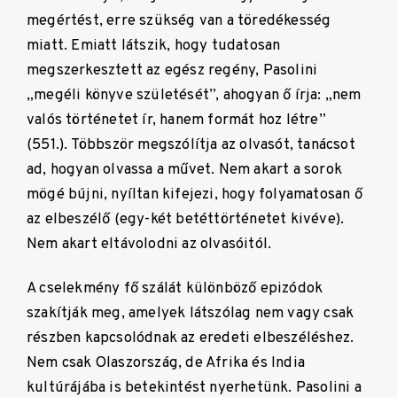
megértést, erre szükség van a töredékesség
miatt. Emiatt látszik, hogy tudatosan
megszerkesztett az egész regény, Pasolini
„megéli könyve születését”, ahogyan ő írja: „nem
valós történetet ír, hanem formát hoz létre”
(551.). Többször megszólítja az olvasót, tanácsot
ad, hogyan olvassa a művet. Nem akart a sorok
mögé bújni, nyíltan kifejezi, hogy folyamatosan ő
az elbeszélő (egy-két betéttörténetet kivéve).
Nem akart eltávolodni az olvasóitól.
A cselekmény fő szálát különböző epizódok
szakítják meg, amelyek látszólag nem vagy csak
részben kapcsolódnak az eredeti elbeszéléshez.
Nem csak Olaszország, de Afrika és India
kultúrájába is betekintést nyerhetünk. Pasolini a