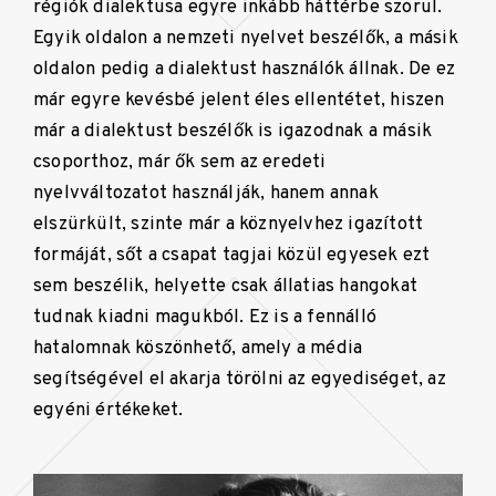
régiók dialektusa egyre inkább háttérbe szorul.
Egyik oldalon a nemzeti nyelvet beszélők, a másik
oldalon pedig a dialektust használók állnak. De ez
már egyre kevésbé jelent éles ellentétet, hiszen
már a dialektust beszélők is igazodnak a másik
csoporthoz, már ők sem az eredeti
nyelvváltozatot használják, hanem annak
elszürkült, szinte már a köznyelvhez igazított
formáját, sőt a csapat tagjai közül egyesek ezt
sem beszélik, helyette csak állatias hangokat
tudnak kiadni magukból. Ez is a fennálló
hatalomnak köszönhető, amely a média
segítségével el akarja törölni az egyediséget, az
egyéni értékeket.