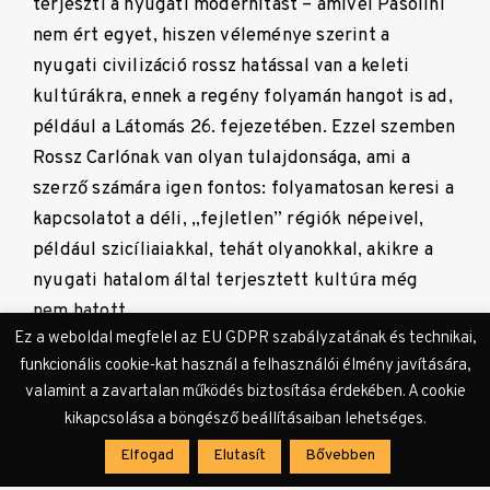
terjeszti a nyugati modernitást – amivel Pasolini
nem ért egyet, hiszen véleménye szerint a
nyugati civilizáció rossz hatással van a keleti
kultúrákra, ennek a regény folyamán hangot is ad,
például a Látomás 26. fejezetében. Ezzel szemben
Rossz Carlónak van olyan tulajdonsága, ami a
szerző számára igen fontos: folyamatosan keresi a
kapcsolatot a déli, „fejletlen” régiók népeivel,
például szicíliaiakkal, tehát olyanokkal, akikre a
nyugati hatalom által terjesztett kultúra még
nem hatott.
Ez a weboldal megfelel az EU GDPR szabályzatának és technikai,
funkcionális cookie-kat használ a felhasználói élmény javítására,
Carlo polgári családból származik, de el akar
valamint a zavartalan működés biztosítása érdekében. A cookie
távolodni a burzsoá életmódtól, ezért a
kikapcsolása a böngésző beállításaiban lehetséges.
szegényebb, déli társadalmi rétegek felé fordul.
Elfogad
Elutasít
Bővebben
Közte és a déliek között mindvégig a szexualitás
jelenti az érintkezés elsődleges formáját. Az