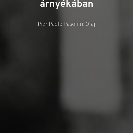
árnyékában
Pier Paolo Pasolini: Olaj