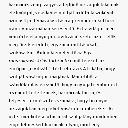
harmadik világ, vagyis a fejlődő országok lakóinak
életmódját, viselkedésmódját a dél-olaszokéval
azonosítja. Témaválasztása a premodern kultúra
iránti vonzalmában keresendő. Ezt a világot még
nem érte el a nyugati civilizáció szele, az itt élők
még őrzik eredeti, egyéni identitásukat,
szokásaikat. Külön kiemelendő az
Egy
rabszolgavásárlás története
című fejezet: az
európai, „civilizált” férfi elutazik Afrikába, hogy
szolgát vásároljon magának. Már ebből a
szándékból is érezhető, hogy a nyugati ember ezt
a világot fejletlennek, barbárnak tartja, és
teljesen természetes számára, hogy bizonyos
országokban meg lehet vásárolni embereket. Az
üzlet megkötése után a rabszolgalány mindenben
engedelmeskedik urának, olyan, mint egy