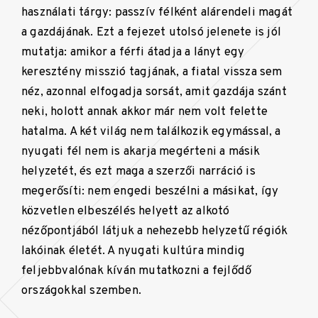
használati tárgy: passzív félként alárendeli magát
a gazdájának. Ezt a fejezet utolsó jelenete is jól
mutatja: amikor a férfi átadja a lányt egy
keresztény misszió tagjának, a fiatal vissza sem
néz, azonnal elfogadja sorsát, amit gazdája szánt
neki, holott annak akkor már nem volt felette
hatalma. A két világ nem találkozik egymással, a
nyugati fél nem is akarja megérteni a másik
helyzetét, és ezt maga a szerzői narráció is
megerősíti: nem engedi beszélni a másikat, így
közvetlen elbeszélés helyett az alkotó
nézőpontjából látjuk a nehezebb helyzetű régiók
lakóinak életét. A nyugati kultúra mindig
feljebbvalónak kíván mutatkozni a fejlődő
országokkal szemben.