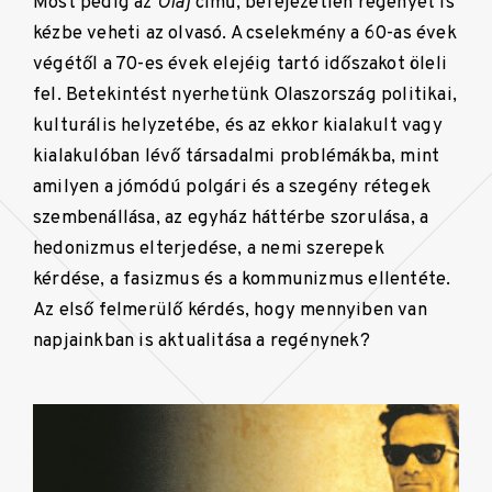
Most pedig az
Olaj
című, befejezetlen regényét is
kézbe veheti az olvasó. A cselekmény a 60-as évek
végétől a 70-es évek elejéig tartó időszakot öleli
fel. Betekintést nyerhetünk Olaszország politikai,
kulturális helyzetébe, és az ekkor kialakult vagy
kialakulóban lévő társadalmi problémákba, mint
amilyen a jómódú polgári és a szegény rétegek
szembenállása, az egyház háttérbe szorulása, a
hedonizmus elterjedése, a nemi szerepek
kérdése, a fasizmus és a kommunizmus ellentéte.
Az első felmerülő kérdés, hogy mennyiben van
napjainkban is aktualitása a regénynek?