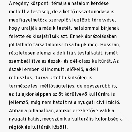
A regény központi témája a hatalom kérdése
mellett a testiség, de a kettő összefonódása is
megfigyelhető: a szereplők legfőbb törekvése,
hogy uralják a másik testét, hatalommal bírjanak
felette és kisajátítsák azt. Ennek ábrázolásában
jól látható társadalomkritika bújik meg. Hosszan,
részletesen elemzi a déli fiúk testalkatát, ismét
szembeállítva az észak- és dél-olasz kultúrát. Az
északi ember kifinomult, előkelő, a déli
robusztus, durva. Utóbbi külsőleg is
természetes, méltóságteljes, de egyszerűbb is,
ez tulajdonképpen az őt körülvevő kultúrára is
jellemző, még nem hatott rá a nyugati civilizáció.
Abban a pillanatban, amikor érezhetővé válik a
nyugati hatás, megszűnik a kulturális különbség a
régiók és kultúrák között.