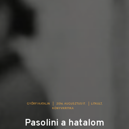
GYŐRFI KATALIN
|
2016. AUGUSZTUS 17.
|
LITKULT
KÖNYVKRITIKA
Pasolini a hatalom