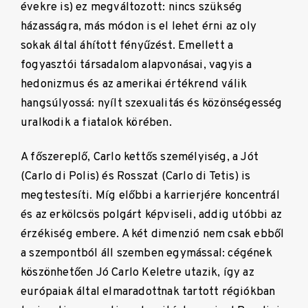
évekre is) ez megváltozott: nincs szükség
házasságra, más módon is el lehet érni az oly
sokak által áhított fényűzést. Emellett a
fogyasztói társadalom alapvonásai, vagyis a
hedonizmus és az amerikai értékrend válik
hangsúlyossá: nyílt szexualitás és közönségesség
uralkodik a fiatalok körében.
A főszereplő, Carlo kettős személyiség, a Jót
(Carlo di Polis) és Rosszat (Carlo di Tetis) is
megtestesíti. Míg előbbi a karrierjére koncentrál
és az erkölcsös polgárt képviseli, addig utóbbi az
érzékiség embere. A két dimenzió nem csak ebből
a szempontból áll szemben egymással: cégének
köszönhetően Jó Carlo Keletre utazik, így az
európaiak által elmaradottnak tartott régiókban