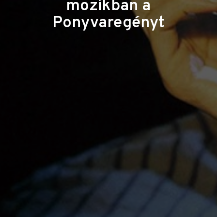
mozikban a
Ponyvaregényt