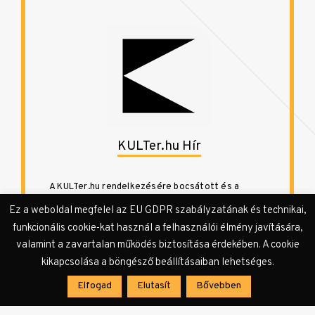
KULTer.hu Hír
A KULTer.hu rendelkezésére bocsátott és a
szerkesztőség által továbbszerkesztett, vagy a
Ez a weboldal megfelel az EU GDPR szabályzatának és technikai,
szerkesztőség által összeállított sajtóanyagok
funkcionális cookie-kat használ a felhasználói élmény javítására,
és a szerkesztőségi hírek megjelenési formája.
valamint a zavartalan működés biztosítása érdekében. A cookie
kikapcsolása a böngésző beállításaiban lehetséges.
Elfogad
Elutasít
Bővebben