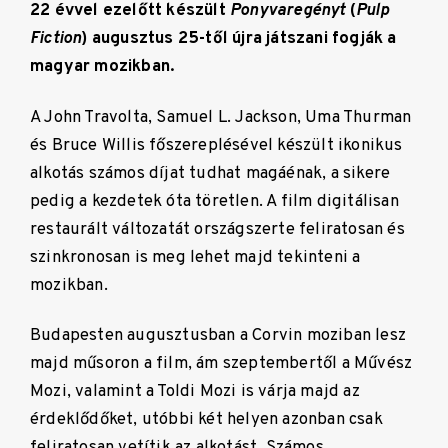
22 évvel ezelőtt készült
Ponyvaregényt
(
Pulp
Fiction
) augusztus 25-től újra játszani fogják a
magyar mozikban.
A John Travolta, Samuel L. Jackson, Uma Thurman
és Bruce Willis főszereplésével készült ikonikus
alkotás számos díjat tudhat magáénak, a sikere
pedig a kezdetek óta töretlen. A film digitálisan
restaurált változatát országszerte feliratosan és
szinkronosan is meg lehet majd tekinteni a
mozikban.
Budapesten augusztusban a Corvin moziban lesz
majd műsoron a film, ám szeptembertől a Művész
Mozi, valamint a Toldi Mozi is várja majd az
érdeklődőket, utóbbi két helyen azonban csak
feliratosan vetítik az alkotást. Számos