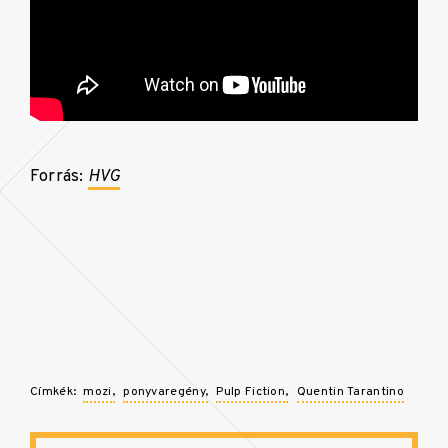
Forrás:
HVG
Címkék:
mozi
ponyvaregény
Pulp Fiction
Quentin Tarantino