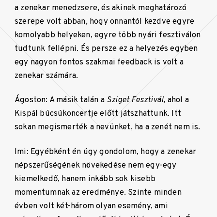
a zenekar menedzsere, és akinek meghatározó
szerepe volt abban, hogy onnantól kezdve egyre
komolyabb helyeken, egyre több nyári fesztiválon
tudtunk fellépni. És persze ez a helyezés egyben
egy nagyon fontos szakmai feedback is volt a
zenekar számára.
Ágoston: A másik talán a
Sziget Fesztivál,
ahol a
Kispál búcsúkoncertje előtt játszhattunk. Itt
sokan megismerték a nevünket, ha a zenét nem is.
Imi: Egyébként én úgy gondolom, hogy a zenekar
népszerűségének növekedése nem egy-egy
kiemelkedő, hanem inkább sok kisebb
momentumnak az eredménye. Szinte minden
évben volt két-három olyan esemény, ami