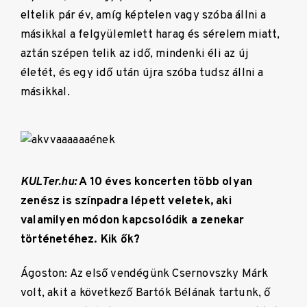
eltelik pár év, amíg képtelen vagy szóba állni a
másikkal a felgyülemlett harag és sérelem miatt,
aztán szépen telik az idő, mindenki éli az új
életét, és egy idő után újra szóba tudsz állni a
másikkal.
KULTer.hu:
A 10 éves koncerten több olyan
zenész is színpadra lépett veletek, aki
valamilyen módon kapcsolódik a zenekar
történetéhez. Kik ők?
Ágoston: Az első vendégünk Csernovszky Márk
volt, akit a következő Bartók Bélának tartunk, ő