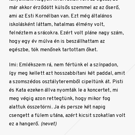
már akkor érződött külsős szemmel az az őserő,
ami az Esti Kornélban van. Ezt még általános
iskolásként láttam, hatalmas élmény volt,
felnéztem a srácokra. Ezért volt pláne nagy szám,
hogy egy év múlva én is beszállhattam az
egészbe, tök menőnek tartottam őket.
Imi: Emlékszem rá, nem fértünk el a színpadon,
így meg kellett azt hosszabbítani két paddal, amit
a szomszédos osztályteremből cipeltünk át. Pisti
és Kata ezeken állva nyomták le a koncertet, mi
meg végig azon rettegtünk, hogy mikor fog
alattuk összetörni. Ja és persze két napig
csengett a fülem utána, azért kicsit szokatlan volt
ez a hangerő.
(nevet)