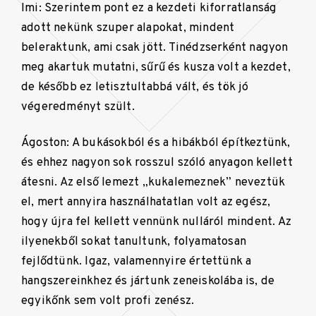
Imi: Szerintem pont ez a kezdeti kiforratlanság
adott nekünk szuper alapokat, mindent
beleraktunk, ami csak jött. Tinédzserként nagyon
meg akartuk mutatni, sűrű és kusza volt a kezdet,
de később ez letisztultabbá vált, és tök jó
végeredményt szült.
Ágoston: A bukásokból és a hibákból építkeztünk,
és ehhez nagyon sok rosszul szóló anyagon kellett
átesni. Az első lemezt „kukalemeznek” neveztük
el, mert annyira használhatatlan volt az egész,
hogy újra fel kellett vennünk nulláról mindent. Az
ilyenekből sokat tanultunk, folyamatosan
fejlődtünk. Igaz, valamennyire értettünk a
hangszereinkhez és jártunk zeneiskolába is, de
egyikőnk sem volt profi zenész.