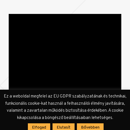
Ez a weboldal megfelel az EU GDPR szabályzatának és technikai,
funkcionális cookie-kat használ a felhasználói élmény javítására,
valamint a zavartalan működés biztosítása érdekében. A cookie
kikapcsolása a böngésző beállításaiban lehetséges.
KULTer.hu:
A vendégzenészeken kívül milyen
Elfogad
Elutasít
Bővebben
benyomásotok volt még a koncertről?