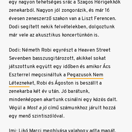
egy nagyon tehetséges srác a Szagos Hörigekkók
zenekarból. Nagyon jól zongorázik, és már 16
évesen zeneszerző szakon van a Liszt Ferencen.
Dodi segített nekik felvételekben, dolgoztunk
már vele az akusztikus koncertünkön is.
Dodi: Németh Robi egyrészt a Heaven Street
Sevenben basszusgitározott, akikkel sokat
játszottunk együtt egy időben és amikor Ács
Eszterrel megcsináltuk a
Pegazusok Nem
Léteznek
et, Robi és Ágoston is beszállt a
zenekarba két év után. Jó barátunk,
mindenképpen akartunk csinálni egy közös dalt.
Végül a
Most a jó
című számunkhoz járult hozzá
egy menő szintiszólóval.
Imi: Likó Marci meghívása valahogy adta magát,