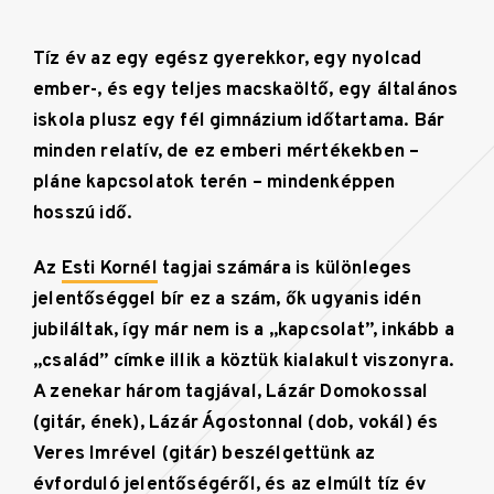
Tíz év az egy egész gyerekkor, egy nyolcad
ember-, és egy teljes macskaöltő, egy általános
iskola plusz egy fél gimnázium időtartama. Bár
minden relatív, de ez emberi mértékekben –
pláne kapcsolatok terén – mindenképpen
hosszú idő.
Az
Esti Kornél
tagjai számára is különleges
jelentőséggel bír ez a szám, ők ugyanis idén
jubiláltak, így már nem is a „kapcsolat”, inkább a
„család” címke illik a köztük kialakult viszonyra.
A zenekar három tagjával, Lázár Domokossal
(gitár, ének), Lázár Ágostonnal (dob, vokál) és
Veres Imrével (gitár) beszélgettünk az
évforduló jelentőségéről, és az elmúlt tíz év