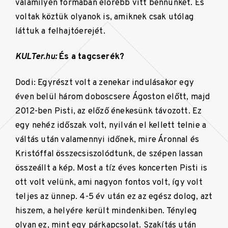
valamilyen formában előrébb vitt bennünket. És
voltak köztük olyanok is, amiknek csak utólag
láttuk a felhajtóerejét.
KULTer.hu:
És a tagcserék?
Dodi: Egyrészt volt a zenekar indulásakor egy
éven belül három doboscsere Ágoston előtt, majd
2012-ben Pisti, az előző énekesünk távozott. Ez
egy nehéz időszak volt, nyilván el kellett telnie a
váltás után valamennyi időnek, mire Áronnal és
Kristóffal összecsiszolódtunk, de szépen lassan
összeállt a kép. Most a tíz éves koncerten Pisti is
ott volt velünk, ami nagyon fontos volt, így volt
teljes az ünnep. 4-5 év után ez az egész dolog, azt
hiszem, a helyére került mindenkiben. Tényleg
olyan ez, mint egy párkapcsolat. Szakítás után