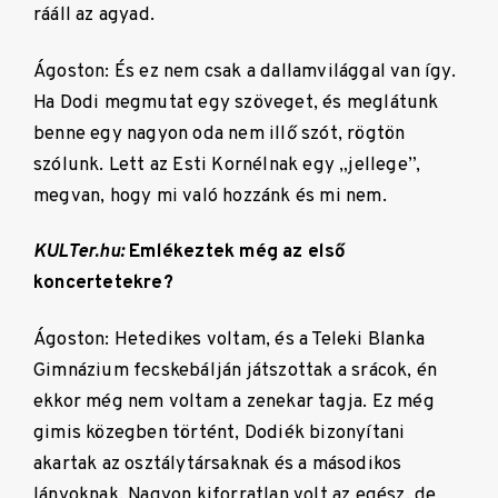
rááll az agyad.
Ágoston: És ez nem csak a dallamvilággal van így.
Ha Dodi megmutat egy szöveget, és meglátunk
benne egy nagyon oda nem illő szót, rögtön
szólunk. Lett az Esti Kornélnak egy „jellege”,
megvan, hogy mi való hozzánk és mi nem.
KULTer.hu:
Emlékeztek még az első
koncertetekre?
Ágoston: Hetedikes voltam, és a Teleki Blanka
Gimnázium fecskebálján játszottak a srácok, én
ekkor még nem voltam a zenekar tagja. Ez még
gimis közegben történt, Dodiék bizonyítani
akartak az osztálytársaknak és a másodikos
lányoknak. Nagyon kiforratlan volt az egész, de