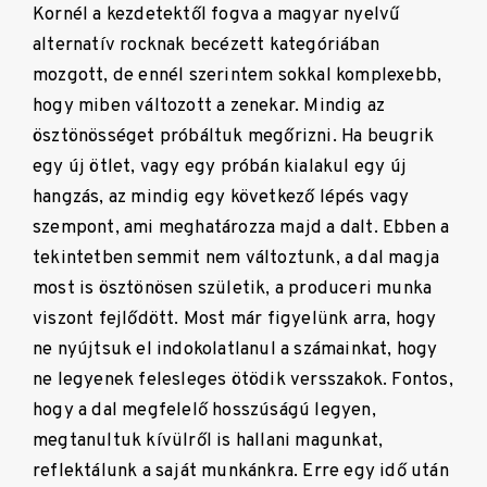
Kornél a kezdetektől fogva a magyar nyelvű
alternatív rocknak becézett kategóriában
mozgott, de ennél szerintem sokkal komplexebb,
hogy miben változott a zenekar. Mindig az
ösztönösséget próbáltuk megőrizni. Ha beugrik
egy új ötlet, vagy egy próbán kialakul egy új
hangzás, az mindig egy következő lépés vagy
szempont, ami meghatározza majd a dalt. Ebben a
tekintetben semmit nem változtunk, a dal magja
most is ösztönösen születik, a produceri munka
viszont fejlődött. Most már figyelünk arra, hogy
ne nyújtsuk el indokolatlanul a számainkat, hogy
ne legyenek felesleges ötödik versszakok. Fontos,
hogy a dal megfelelő hosszúságú legyen,
megtanultuk kívülről is hallani magunkat,
reflektálunk a saját munkánkra. Erre egy idő után