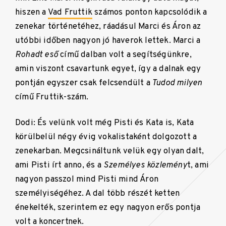
hiszen a
Vad Fruttik
számos ponton kapcsolódik a
zenekar történetéhez, ráadásul Marci és Áron az
utóbbi időben nagyon jó haverok lettek. Marci a
Rohadt eső
című dalban volt a segítségünkre,
amin viszont csavartunk egyet, így a dalnak egy
pontján egyszer csak felcsendült a
Tudod milyen
című Fruttik-szám.
Dodi: És velünk volt még Pisti és Kata is, Kata
körülbelül négy évig vokalistaként dolgozott a
zenekarban. Megcsináltunk velük egy olyan dalt,
ami Pisti írt anno, és a
Személyes közlemény
t, ami
nagyon passzol mind Pisti mind Áron
személyiségéhez. A dal több részét ketten
énekelték, szerintem ez egy nagyon erős pontja
volt a koncertnek.