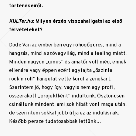
történéseiről.
KULTer.hu
: Milyen érzés visszahallgatni az első
felvételeket?
Dodi: Van az emberben egy röhögőgörcs, mind a
hangzás, mind a szövegvilág, mind a feeling miatt.
Minden nagyon „gimis” és amatőr volt még, ennek
ellenére vagy éppen ezért egyfajta „őszinte
rock’n roll” hangulat vette körül a zenekart.
Szerintem jó, hogy így, vagyis nem egy profi,
összerakott „projektként” indultunk. Ösztönösen
csináltunk mindent, ami sok hibát vont maga után,
de szerintem sokkal jobb útja ez az indulásnak.
Később persze tudatosabbak lettünk…