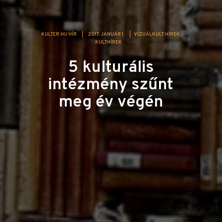
KULTER.HU HÍR
|
2017. JANUÁR 1.
|
VIZUÁLKULT HÍREK
KULTHÍREK
5 kulturális
intézmény szűnt
meg év végén