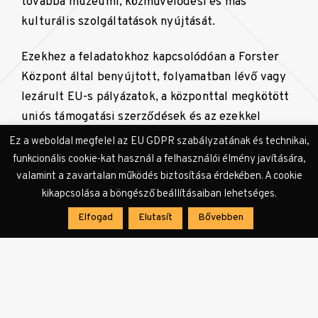
továbbá múzeumi, közművelődési és más
kulturális szolgáltatások nyújtását.
Ezekhez a feladatokhoz kapcsolódóan a Forster
Központ által benyújtott, folyamatban lévő vagy
lezárult EU-s pályázatok, a központtal megkötött
uniós támogatási szerződések és az ezekkel
kapcsolatosan megkötött együttműködési
Ez a weboldal megfelel az EU GDPR szabályzatának és technikai,
megállapodások, konzorciumi szerződések
funkcionális cookie-kat használ a felhasználói élmény javítására,
tekintetében a központ jogutódja a Budavári Kft.
valamint a zavartalan működés biztosítása érdekében. A cookie
kikapcsolása a böngésző beállításaiban lehetséges.
Több projektben a Forster Központ jogutódja a
Elfogad
Elutasít
Bővebben
Miniszterelnökség.
Eszterháza Kulturális, Kutató- és
Fesztiválközpont