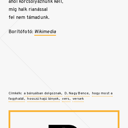
ahol korcsolyáznunk kell,
míg halk rianással
fel nem támadunk.
Borítófotó:
Wikimedia
Címkék:
a bányában dolgoznak
D. Nagy Bence
hogy most a
fagyhalál
hosszú hajú lányok
vers
versek