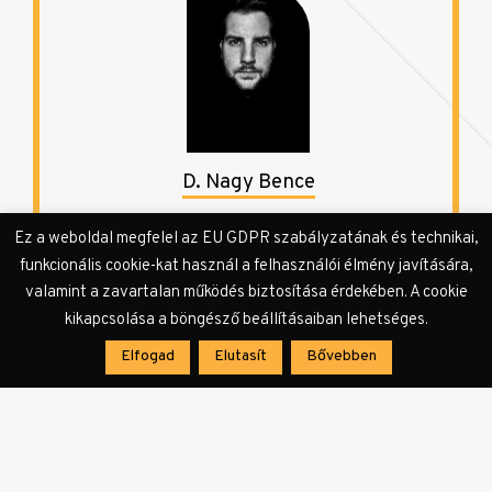
D. Nagy Bence
Ez a weboldal megfelel az EU GDPR szabályzatának és technikai,
D. Nagy Bence 1991-ben született Gyulán.
funkcionális cookie-kat használ a felhasználói élmény javítására,
Jelenleg Békésen él. Az írás mellett a szegedi és
valamint a zavartalan működés biztosítása érdekében. A cookie
az országos slam poetry közösség aktív tagja.
Első publikációja a KULTer.hu-n jelent meg.
kikapcsolása a böngésző beállításaiban lehetséges.
Elfogad
Elutasít
Bővebben