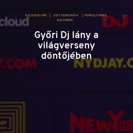
KULTER.HU HÍR
|
2017. FEBRUÁR 14.
|
POPKULT HÍREK
KULTHÍREK
Győri Dj lány a
világverseny
döntőjében