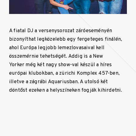
A fiatal DJ a versenysorozat záróeseményén
bizonyíthat legközelebb egy fergeteges finálén,
ahol Európa legjobb lemezlovasaival kell
összemérnie tehetségét. Addig is a New
Yorker még két nagy show-val készül a híres
európai klubokban, a zürichi Komplex 457-ben,
illetve a zágrábi Aquariusban. A utolsó két
döntőst ezeken a helyszíneken fogják kihirdetni.