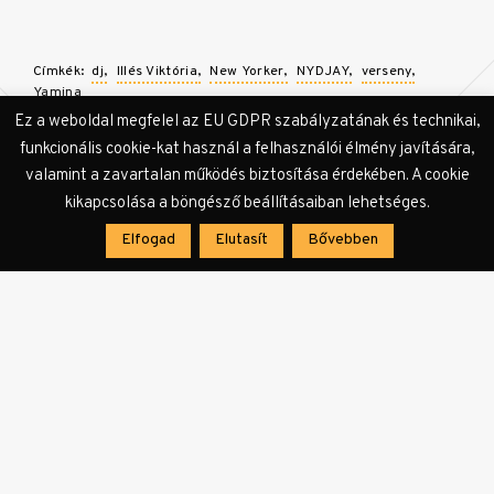
Címkék:
dj
Illés Viktória
New Yorker
NYDJAY
verseny
Yamina
Ez a weboldal megfelel az EU GDPR szabályzatának és technikai,
funkcionális cookie-kat használ a felhasználói élmény javítására,
valamint a zavartalan működés biztosítása érdekében. A cookie
kikapcsolása a böngésző beállításaiban lehetséges.
Elfogad
Elutasít
Bővebben
KULTer.hu Hír
A KULTer.hu rendelkezésére bocsátott és a
szerkesztőség által továbbszerkesztett, vagy a