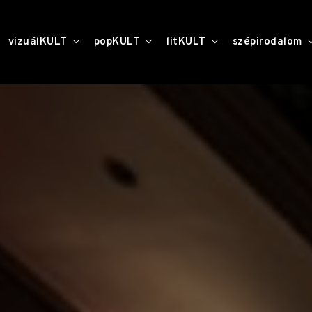
toggle
toggle
toggle
vizuálKULT
popKULT
litKULT
szépirodalom
child
child
child
menu
menu
menu