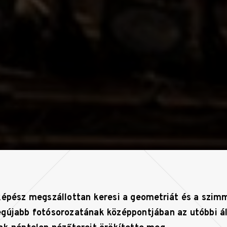
képész megszállottan keresi a geometriát és a szim
gújabb fotósorozatának középpontjában az utóbbi áll