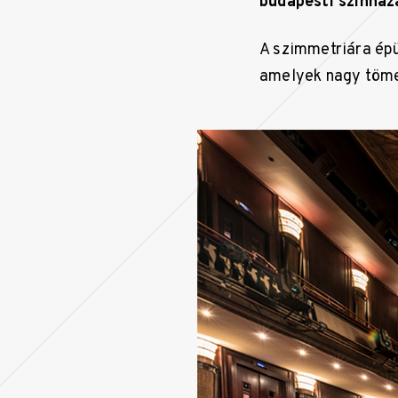
budapesti színház
A szimmetriára ép
amelyek nagy töme