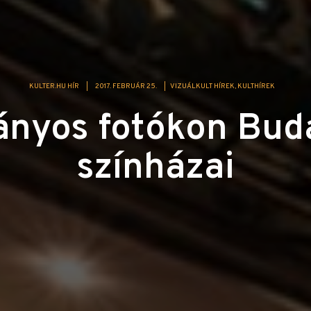
KULTER.HU HÍR
|
2017. FEBRUÁR 25.
|
VIZUÁLKULT HÍREK
KULTHÍREK
ányos fotókon Bud
színházai