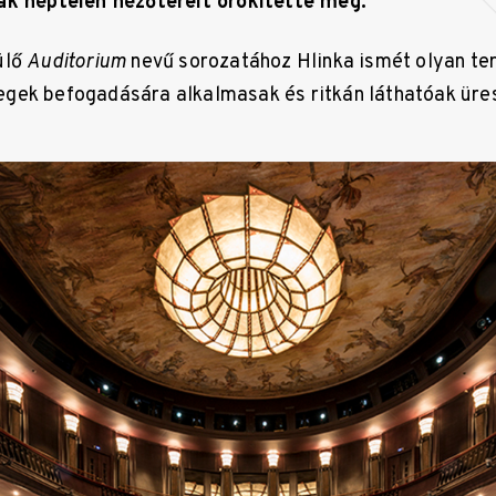
ak néptelen nézőtereit örökítette meg.
ülő
Auditorium
nevű sorozatához Hlinka ismét olyan ter
gek befogadására alkalmasak és ritkán láthatóak üre