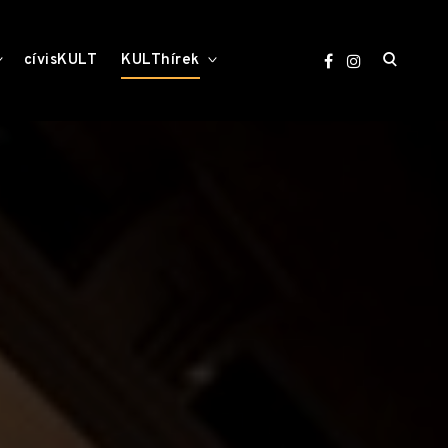
open
toggle
toggle
cívisKULT
KULThírek
child
child
menu
menu
search
form