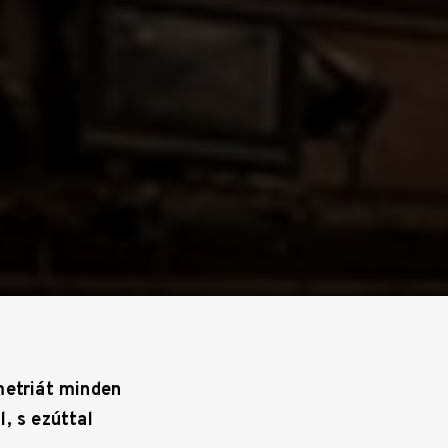
metriát minden
, s ezúttal