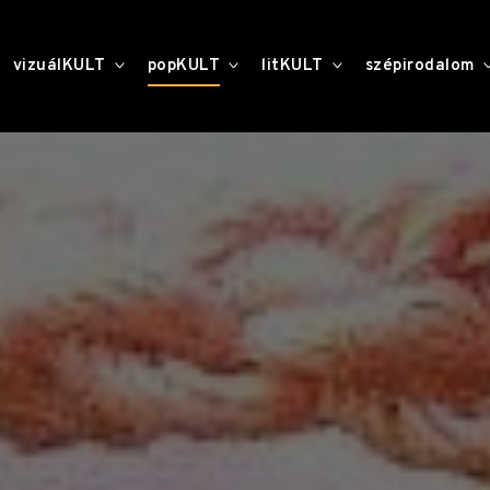
toggle
toggle
toggle
vizuálKULT
popKULT
litKULT
szépirodalom
child
child
child
menu
menu
menu