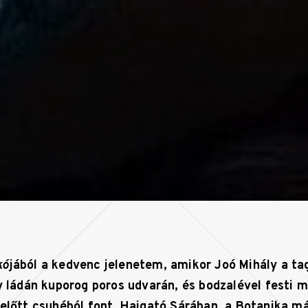
kó
jából a kedvenc jelenetem, amikor Joó Mihály a t
gy ládán kuporog poros udvarán, és bodzalével festi 
zelőtt csuhéból font. Hajgató Sárában, a Botanika m