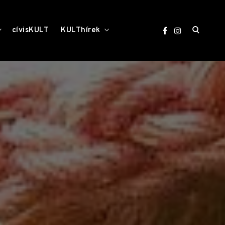
open
toggle
toggle
cívisKULT
KULThírek
child
child
menu
menu
search
form