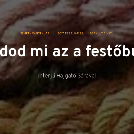
NÉMETH VÁNYI KLÁRI
|
2017. FEBRUÁR 23.
|
POPKULT
DIVAT
udod mi az a festőb
Interjú Hajgató Sárával