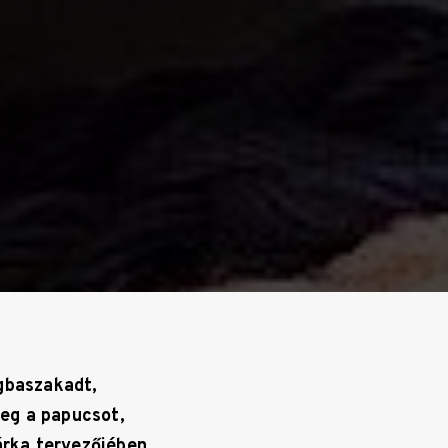
agbaszakadt,
meg a papucsot,
árka tervezőjében