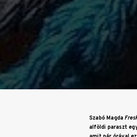
Szabó Magda
Fres
alföldi paraszt e
amit pár órával e