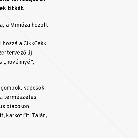
ek titkát.
ja, a Mimóza hozott
l hozzá a CikkCakk
zertervező új
is „növénnyé”,
es gombok, kapcsok
ék, természetes
kus piacokon
t, karkötőit. Talán,