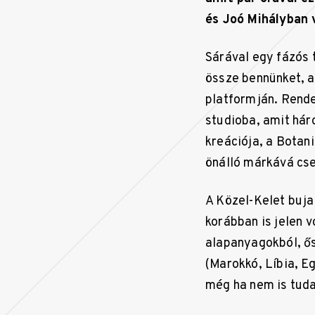
és Joó Mihályban 
Sárával egy fázós 
össze bennünket, 
platformján. Rende
studioba, amit hár
kreációja, a Botan
önálló márkává cs
A Közel-Kelet buja
korábban is jelen 
alapanyagokból, ős
(Marokkó, Líbia, Eg
még ha nem is tudat