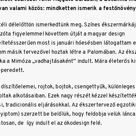
van valami közös: mindketten ismerik a festőnövény
téli délelőttön ismerkedtünk meg. Színes ékszermárká
azóta figyelemmel követtem útját a magyar design
ltetésszerűen most is januári hóesésben látogattam e
om másik tervezővel hoztak létre a Palomában. Az éks
ika a Mimóza „vadhajtásaként” indult. Mára életerős k
eperedett.
 díszítőelemei, rojtok, bojtok, csengettyűk, különleg
voltak alkotásaiban. Ezek nagy részét kézzel készített
i, tradicionális eljárásokkal. Az ékszertervező egzoti
yiptom) szerzett be belőlük, hogy feldobja velük láncai
osan, de így indult el az ökodesign felé.