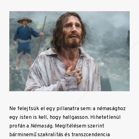
Ne felejtsük el egy pillanatra sem: a némasághoz
egy isten is kell, hogy hallgasson. Hihetetlenül
profán a
Némaság.
Megítélésem szerint
bárminemű szakralitás és transzcendencia