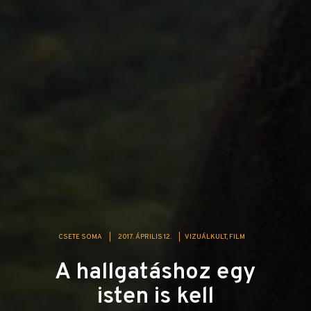
CSETE SOMA
|
2017. ÁPRILIS 12.
|
VIZUÁLKULT
FILM
A hallgatáshoz egy
isten is kell