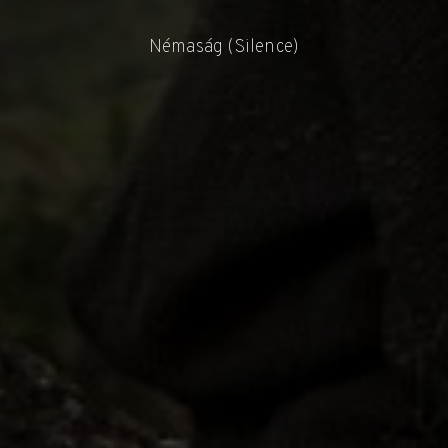
Némaság (Silence)