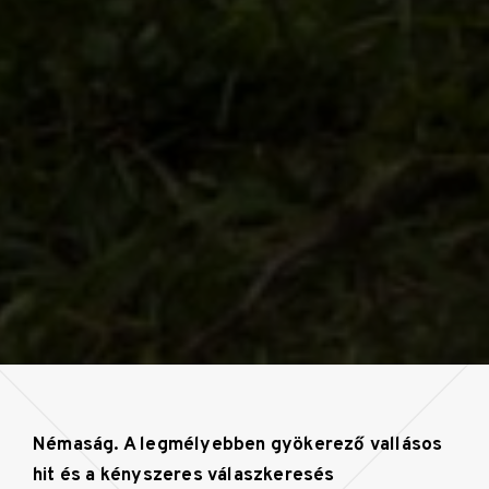
Némaság. A legmélyebben gyökerező vallásos
hit és a kényszeres válaszkeresés