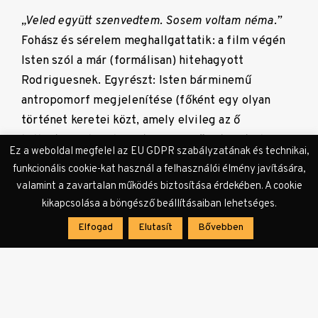
„Veled együtt szenvedtem. Sosem voltam néma.”
Fohász és sérelem meghallgattatik: a film végén
Isten szól a már (formálisan) hitehagyott
Rodriguesnek. Egyrészt: Isten bárminemű
antropomorf megjelenítése (főként egy olyan
történet keretei közt, amely elvileg az ő
hallgatásáról szól) szükszégszerűen kasztrálja
Ez a weboldal megfelel az EU GDPR szabályzatának és technikai,
annak transzcendenciáját. Másrészt: Rodrigues
funkcionális cookie-kat használ a felhasználói élmény javítására,
megvilágosodása, amely szerint az életét isteni
valamint a zavartalan működés biztosítása érdekében. A cookie
megnyilatkozásként kezdi szemlélni, így hite
kikapcsolása a böngésző beállításaiban lehetséges.
tényleges elmélyítésével feloldja a némaság
Elfogad
Elutasít
Bővebben
paradoxonát, egyszerűen súlyát, hitelét veszti
Isten megszólalásával: a transzcendencia
fürkészését felváltó szubjektív, immanens,
„önmagyarázó” hitrendszer logikailag kizárja a