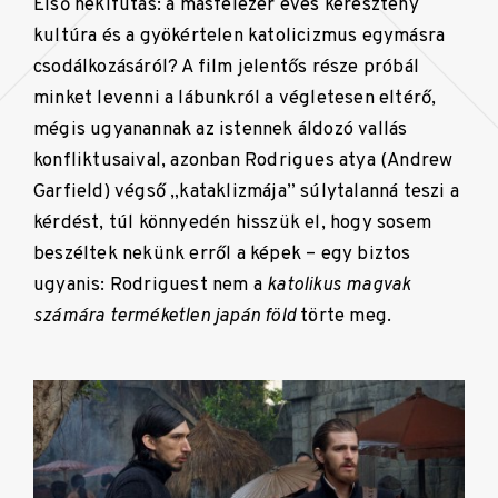
Első nekifutás: a másfélezer éves keresztény
kultúra és a gyökértelen katolicizmus egymásra
csodálkozásáról? A film jelentős része próbál
minket levenni a lábunkról a végletesen eltérő,
mégis ugyanannak az istennek áldozó vallás
konfliktusaival, azonban Rodrigues atya (Andrew
Garfield) végső „kataklizmája” súlytalanná teszi a
kérdést, túl könnyedén hisszük el, hogy sosem
beszéltek nekünk erről a képek – egy biztos
ugyanis: Rodriguest nem a
katolikus magvak
számára terméketlen japán föld
törte meg.