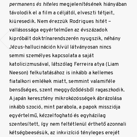
permanens és hiteles
megjelenítésének hiányában
távolodik el a film a céljától, elveszti tétjeit,
kiüresedik. Nem érezzük Rodrigues hitét –
vallásossága egyértelműen az évszázadok
kipróbált doktrínarendszerén nyugszik, néhány
Jézus-hallucináción kívül látványosan nincs
semmi személyes kapcsolata a saját
katolicizmusával, látszólag Ferreira atya (Liam
Neeson) felkutatásához is inkább a kellemes
fiatalkori emlékek miatt, semmint valamiféle
bensőséges, szent meggyőződésből ragaszkodik.
A japán keresztény mikroközösségek ábrázolása
inkább szoció, mint parabola, a papok missziója
egyértelmű, kézzelfogható és egyházilag
szentesített, így nem feltétlenül érthető azonnali
kétségbeesésük, az inkvizíció tényleges erejét