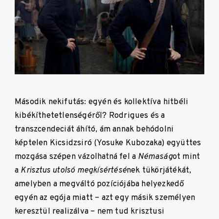
Második nekifutás: egyén és kollektíva hitbéli
kibékíthetetlenségéről? Rodrigues és a
transzcendeciát áhító, ám annak behódolni
képtelen Kicsidzsiró (Yosuke Kubozaka) együttes
mozgása szépen vázolhatná fel a
Némaság
ot mint
a
Krisztus utolsó megkísértésé
nek tükörjátékát,
amelyben a megváltó pozíciójába helyezkedő
egyén az egója miatt – azt egy másik személyen
keresztül realizálva – nem tud krisztusi