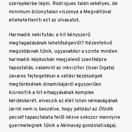
szerepkörbe lépni. Rodrigues talán sekélyes, de
minimum bizonytalan viszonya a Megváltóval
ellehetetleníti ezt az olvasatot.
Harmadik nekifutás: a hit kényszerű
megtagadásának lehetőségeiről? Kézenfekvő
megoldásnak tűnik, ugyanakkor a szinte minden
harmadik képkockán megjelenő szentképre
tapostatás, valamint az inkvizítor (Issei Ogata)
zavaros fejtegetései a vallási közösségek
megtörésének dinamikájáról egyszerűen
kiüresítik a hit elhagyásának komplex
kérdéskörét, elveszik az élét Isten némaságának
(arról nem is beszélve, hogy például az
Ötödik
pecsét
tapasztalata felől nézve sokszor mennyire
gyermetegnek tűnik a
Némaság
gondolatisága).