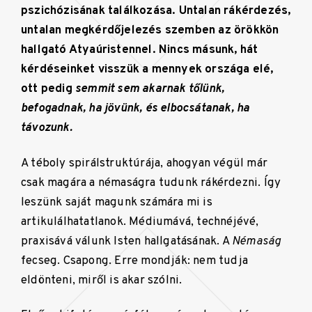
pszichózisának találkozása. Untalan rákérdezés,
untalan megkérdőjelezés szemben az örökkön
hallgató Atyaúristennel. Nincs másunk, hát
kérdéseinket visszük a mennyek országa elé,
ott pedig
semmit sem akarnak tőlünk,
befogadnak, ha jövünk, és elbocsátanak, ha
távozunk.
A téboly spirálstruktúrája, ahogyan végül már
csak magára a némaságra tudunk rákérdezni. Így
leszünk saját magunk számára mi is
artikulálhatatlanok. Médiumává, technéjévé,
praxisává válunk Isten hallgatásának. A
Némaság
fecseg. Csapong. Erre mondják: nem tudja
eldönteni, miről is akar szólni.