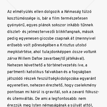
Az elmélyülés ellen dolgozik a
Némaság
túlzó
kosztümössége is, bár a film
természetesen
gyönyörű, egyes plánok sokszor inkább tűnnek
díszlet- és jelmeztervezői blikkfangnak, mások
pedig egyenesen giccsbe csapnak át (mennyivel
erősebb volt pőreségében a
Krisztus utolsó
megkísértése
, ahol tulajdonképpen
össze voltunk
zárva
Willem Dafoe zavarbaejtő játékával).
Nehezen követhető a történetvezetés íve, a
partmenti katolikus falvakban és a fogságban
játszódó részek feszültségkidolgozása egyaránt
egyenetlen, nehezen érezhető, hogy cselekmény
pontosan mi körül is gravitál, sok a zavaró fókusz-
és ütemváltás. De ami a legfontosabb: nem
érezzük meg Isten némaságának a súlyát attól,