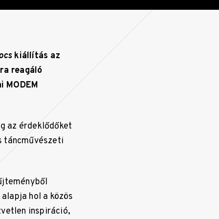
ocs
kiállítás az
ra reagáló
eni MODEM
eg az érdeklődőket
és táncművészeti
űjteményből
 alapja hol a közös
vetlen inspiráció,