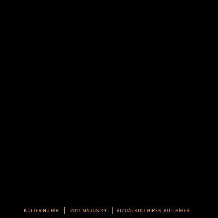
KULTER.HU HÍR
|
2017. MÁJUS 24.
|
VIZUÁLKULT HÍREK
KULTHÍREK