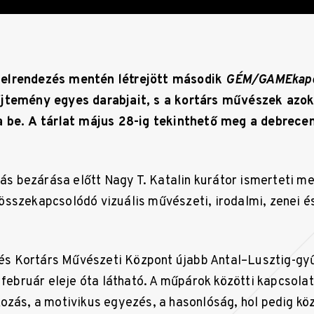
elrendezés mentén létrejött második
GÉM/GAMEkap
jtemény egyes darabjait, s a kortárs művészek azok
a be. A tárlat május 28-ig tekinthető meg a debrec
ítás bezárása előtt Nagy T. Katalin kurátor ismerteti m
sszekapcsolódó vizuális művészeti, irodalmi, zenei 
 Kortárs Művészeti Központ újabb Antal–Lusztig-gy
 február eleje óta látható. A műpárok közötti kapcsolat
ozás, a motivikus egyezés, a hasonlóság, hol pedig köz