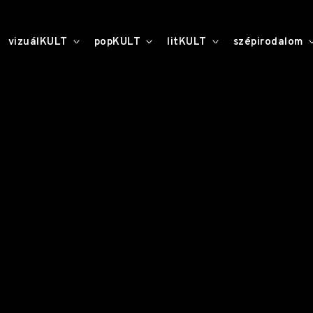
toggle
toggle
toggle
vizuálKULT
popKULT
litKULT
szépirodalom
child
child
child
menu
menu
menu