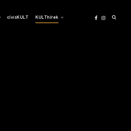
open
toggle
toggle
cívisKULT
KULThírek
child
child
menu
menu
search
form