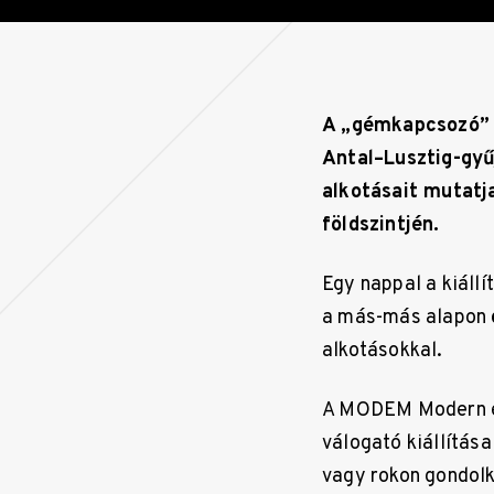
A „gémkapcsozó” 
Antal–Lusztig-gyű
alkotásait mutatj
földszintjén.
Egy nappal a kiáll
a más-más alapon ö
alkotásokkal.
A MODEM Modern és
válogató kiállítása
vagy rokon gondolk