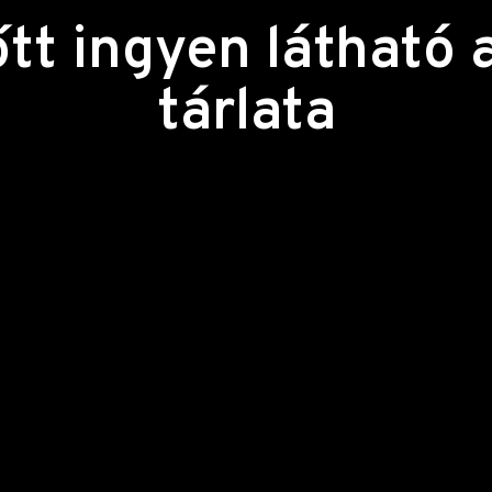
őtt ingyen láthat
tárlata