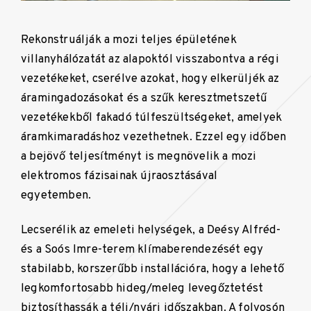
Rekonstruálják a mozi teljes épületének
villanyhálózatát az alapoktól visszabontva a régi
vezetékeket, cserélve azokat, hogy elkerüljék az
áramingadozásokat és a szűk keresztmetszetű
vezetékekből fakadó túlfeszültségeket, amelyek
áramkimaradáshoz vezethetnek. Ezzel egy időben
a bejövő teljesítményt is megnövelik a mozi
elektromos fázisainak újraosztásával
egyetemben.
Lecserélik az emeleti helységek, a Deésy Alfréd-
és a Soós Imre-terem klímaberendezését egy
stabilabb, korszerűbb installációra, hogy a lehető
legkomfortosabb hideg/meleg levegőztetést
biztosíthassák a téli/nyári időszakban. A folyosón