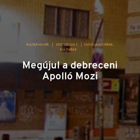
KULTER.HU HÍR
|
2017. JÚLIUS 7.
|
VIZUÁLKULT HÍREK
KULTHÍREK
Megújul a debreceni
Apolló Mozi