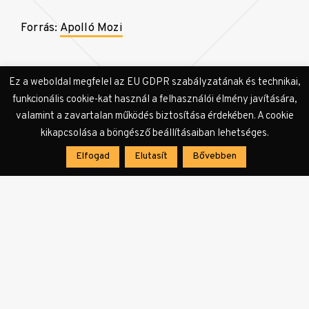
Forrás:
Apolló Mozi
Ez a weboldal megfelel az EU GDPR szabályzatának és technikai,
funkcionális cookie-kat használ a felhasználói élmény javítására,
valamint a zavartalan működés biztosítása érdekében. A cookie
kikapcsolása a böngésző beállításaiban lehetséges.
Elfogad
Elutasít
Bővebben
Címkék:
Apolló Mozi
Debrecen
felújítás
film
korszerűsítés
mozi