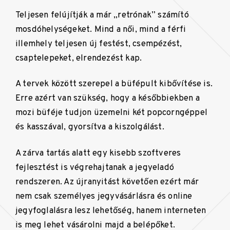
Teljesen felújítják a már „retrónak” számító
mosdóhelységeket. Mind a női, mind a férfi
illemhely teljesen új festést, csempézést,
csaptelepeket, elrendezést kap.
A tervek között szerepel a büfépult kibővítése is.
Erre azért van szükség, hogy a későbbiekben a
mozi büféje tudjon üzemelni két popcorngéppel
és kasszával, gyorsítva a kiszolgálást.
A zárva tartás alatt egy kisebb szoftveres
fejlesztést is végrehajtanak a jegyeladó
rendszeren. Az újranyitást követően ezért már
nem csak személyes jegyvásárlásra és online
jegyfoglalásra lesz lehetőség, hanem interneten
is meg lehet vásárolni majd a belépőket.