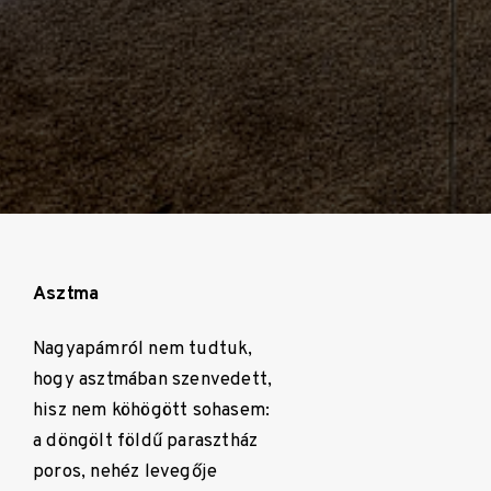
Asztma
Nagyapámról nem tudtuk,
hogy asztmában szenvedett,
hisz nem köhögött sohasem:
a döngölt földű parasztház
poros, nehéz levegője