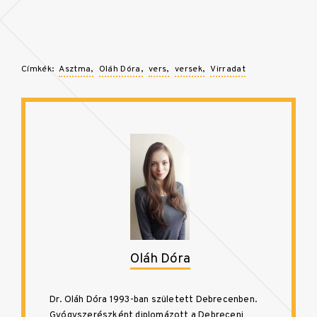
Címkék:
Asztma
Oláh Dóra
vers
versek
Virradat
Oláh Dóra
Dr. Oláh Dóra 1993-ban született Debrecenben.
Gyógyszerészként diplomázott a Debreceni