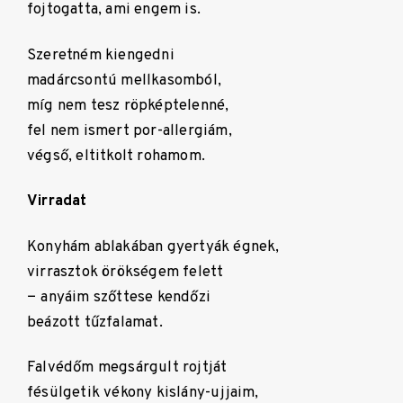
fojtogatta, ami engem is.
Szeretném kiengedni
madárcsontú mellkasomból,
míg nem tesz röpképtelenné,
fel nem ismert por-allergiám,
végső, eltitkolt rohamom.
Virradat
Konyhám ablakában gyertyák égnek,
virrasztok örökségem felett
− anyáim szőttese kendőzi
beázott tűzfalamat.
Falvédőm megsárgult rojtját
fésülgetik vékony kislány-ujjaim,