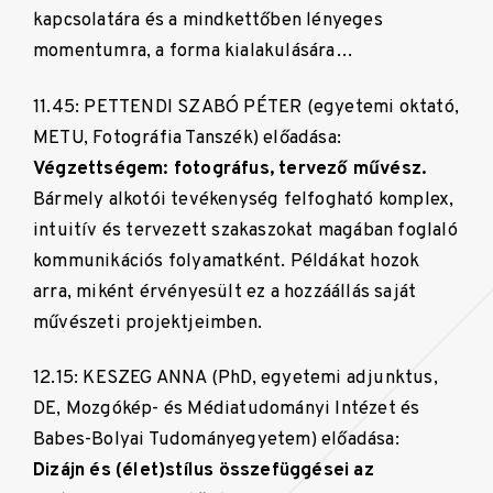
kapcsolatára és a mindkettőben lényeges
momentumra, a forma kialakulására…
11.45: PETTENDI SZABÓ PÉTER (egyetemi oktató,
METU, Fotográfia Tanszék) előadása:
Végzettségem: fotográfus, tervező művész.
Bármely alkotói tevékenység felfogható komplex,
intuitív és tervezett szakaszokat magában foglaló
kommunikációs folyamatként. Példákat hozok
arra, miként érvényesült ez a hozzáállás saját
művészeti projektjeimben.
12.15: KESZEG ANNA (PhD, egyetemi adjunktus,
DE, Mozgókép- és Médiatudományi Intézet és
Babes-Bolyai Tudományegyetem) előadása:
Dizájn és (élet)stílus összefüggései az