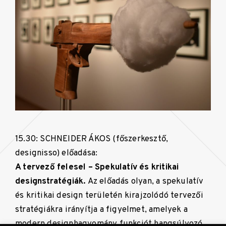
15.30: SCHNEIDER ÁKOS (főszerkesztő,
designisso) előadása:
A tervező felesel – Spekulatív és kritikai
designstratégiák.
Az előadás olyan, a spekulatív
és kritikai design területén kirajzolódó tervezői
stratégiákra irányítja a figyelmet, amelyek a
modern designhagyomány funkciót hangsúlyozó