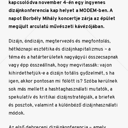
kapcsolódva november 4-én egy ingyenes
dizájnkonferencia kap helyet a MODEM-ben. A
napot Borbély Mihály koncertje zárja az épület
megújult arculatú művészeti kávézójában.
Dizájn, öndizájn, megtervezés és megfontolás,
hétköznapi esztétika és dizájnkapitalizmus – a
téma és a határterületek nagyágyúi összecsapnak
vagy épp összeállnak, hogy megvitassák: vajon
kihirdethetjük-e a dizájn totális győzelmét, s ha
igen, akkor pontosan mi fölött is? Szóba kerülnek
sok más mellett a hashtaghasználati mutatók, a
spekulatív és kritikai dizájnstratégiák, a briefek
és posztok, valamint a különböző dizájnhasználati
módok.
Az első debreceni dizájnkonferencia – amely