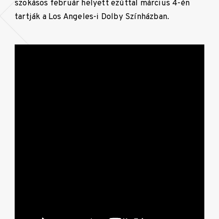
szokásos február helyett ezúttal március 4-én
tartják a Los Angeles-i Dolby Színházban.