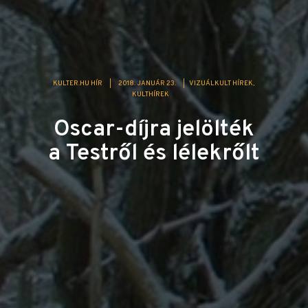
KULTER.HU HÍR
|
2018. JANUÁR 23.
|
VIZUÁLKULT HÍREK
KULTHÍREK
Oscar-díjra jelölték
a Testről és lélekrőlt