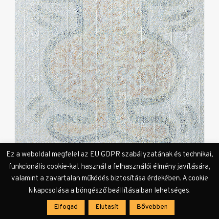
Ez a weboldal megfelel az EU GDPR szabályzatának és technikai,
funkcionális cookie-kat használ a felhasználói élmény javítására,
valamint a zavartalan működés biztosítása érdekében. A cookie
Grafikák a középpontban
kikapcsolása a böngésző beállításaiban lehetséges.
Elfogad
Elutasít
Bővebben