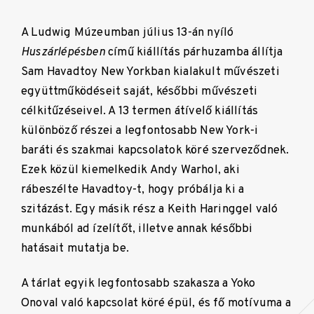
A Ludwig Múzeumban július 13-án nyíló
Huszárlépésben
című kiállítás párhuzamba állítja
Sam Havadtoy New Yorkban kialakult művészeti
együttműködéseit saját, későbbi művészeti
célkitűzéseivel. A 13 termen átívelő kiállítás
különböző részei a legfontosabb New York-i
baráti és szakmai kapcsolatok köré szerveződnek.
Ezek közül kiemelkedik Andy Warhol, aki
rábeszélte Havadtoy-t, hogy próbálja ki a
szitázást. Egy másik rész a Keith Haringgel való
munkából ad ízelítőt, illetve annak későbbi
hatásait mutatja be.
A tárlat egyik legfontosabb szakasza a Yoko
Onoval való kapcsolat köré épül, és fő motívuma a