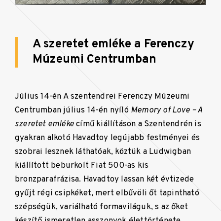
A szeretet emléke a Ferenczy
Múzeumi Centrumban
Július 14-én A szentendrei Ferenczy Múzeumi
Centrumban július 14-én nyíló
Memory of Love – A
szeretet emléke
című kiállításon a Szentendrén is
gyakran alkotó Havadtoy legújabb festményei és
szobrai lesznek láthatóak, köztük a Ludwigban
kiállított beburkolt Fiat 500-as kis
bronzparafrázisa. Havadtoy lassan két évtizede
gyűjt régi csipkéket, mert elbűvöli őt tapintható
szépségük, variálható formaviláguk, s az őket
készítő ismeretlen asszonyok élettörténete.