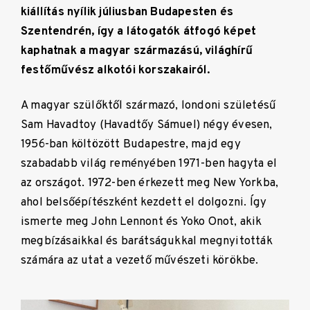
kiállítás nyílik júliusban Budapesten és
Szentendrén, így a látogatók átfogó képet
kaphatnak a magyar származású, világhírű
festőművész alkotói korszakairól.
A magyar szülőktől származó, londoni születésű
Sam Havadtoy (Havadtőy Sámuel) négy évesen,
1956-ban költözött Budapestre, majd egy
szabadabb világ reményében 1971-ben hagyta el
az országot. 1972-ben érkezett meg New Yorkba,
ahol belsőépítészként kezdett el dolgozni. Így
ismerte meg John Lennont és Yoko Onot, akik
megbízásaikkal és barátságukkal megnyitották
számára az utat a vezető művészeti körökbe.