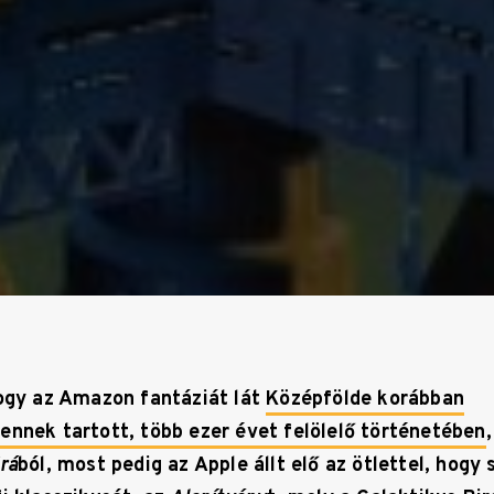
hogy az Amazon fantáziát lát
Középfölde korábban
ennek tartott, több ezer évet felölelő történetében
rá
ból, most pedig az Apple állt elő az ötlettel, hogy