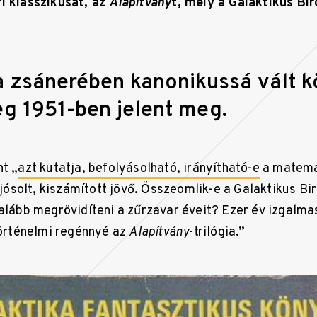
i klasszikusát, az
Alapítvány
t, mely a Galaktikus Bi
a zsánerében kanonikussá vált 
eg 1951-ben jelent meg.
nt „
azt kutatja, befolyásolható, irányítható-e
a matema
solt, kiszámított jövő. Összeomlik-e a Galaktikus Bir
galább megrövidíteni a zűrzavar éveit? Ezer év izgalma
 történelmi regénnyé az
Alapítvány
-trilógia.”