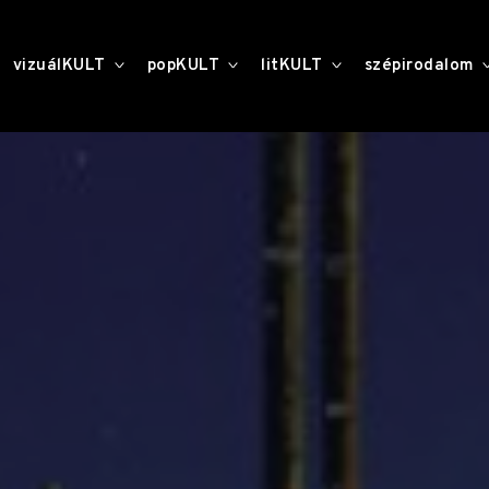
toggle
toggle
toggle
vizuálKULT
popKULT
litKULT
szépirodalom
child
child
child
menu
menu
menu