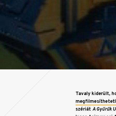
Tavaly kiderült, 
megfilmesíthetetl
szériát
A Gyűrűk U