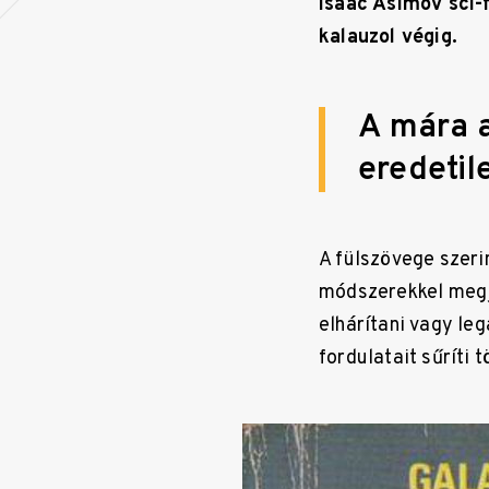
Isaac Asimov sci-f
kalauzol végig.
A mára 
eredetil
A fülszövege szeri
módszerekkel megjó
elhárítani vagy le
fordulatait sűríti