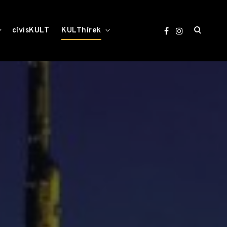
open
toggle
toggle
cívisKULT
KULThírek
child
child
menu
menu
search
form