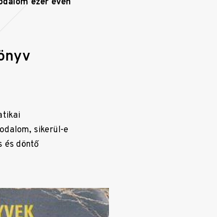
rodalom ezer évén
könyv
tikai
odalom, sikerül-e
s és döntő