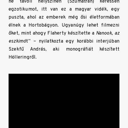
ne távoli helyszínen (Szumátrán) keressen
egzotikumot, itt van ez a magyar vidék, egy
puszta, ahol az emberek még ősi életformában
élnek a Hortobágyon. Ugyanúgy lehet filmezni
őket, mint ahogy Flaherty készítette a
Nanook, az
eszkimó
t” – nyilatkozta egy korábbi interjúban
Szekfű András, aki monográfiát készített
Hölleringről.