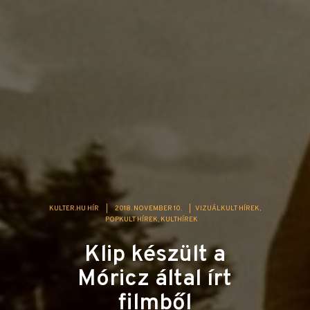
KULTER.HU HÍR
|
2018. NOVEMBER 10.
|
VIZUÁLKULT HÍREK
POPKULT HÍREK
KULTHÍREK
Klip készült a
Móricz által írt
filmből