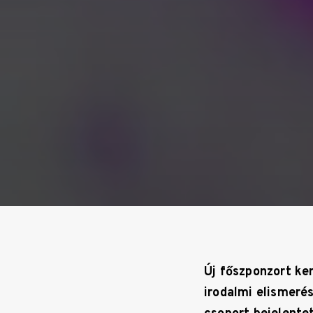
Új főszponzort ke
irodalmi elismeré