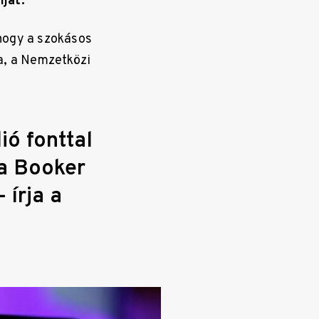
íjat.
 hogy a szokásos
ja, a Nemzetközi
ó fonttal
 a Booker
 írja a