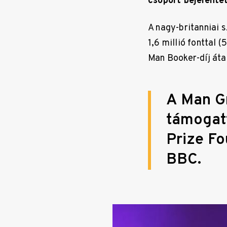
csoport bejelentet
A nagy-britanniai s
1,6 millió fonttal 
Man Booker-díj áta
A Man Gr
támogatt
Prize Fo
BBC.