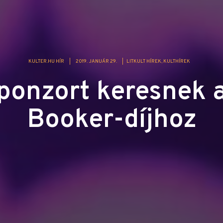
KULTER.HU HÍR
|
2019. JANUÁR 29.
|
LITKULT HÍREK
KULTHÍREK
zponzort keresnek 
Booker-díjhoz