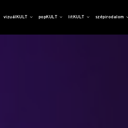
toggle
toggle
toggle
vizuálKULT
popKULT
litKULT
szépirodalom
child
child
child
menu
menu
menu