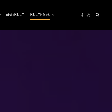
open
toggle
toggle
cívisKULT
KULThírek
child
child
menu
menu
search
form