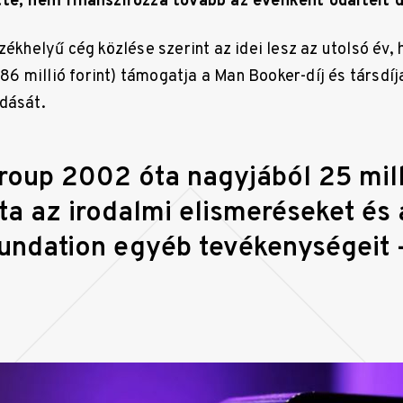
te, nem finanszírozza tovább az évenként odaítélt d
zékhelyű cég közlése szerint az idei lesz az utolsó év,
(586 millió forint) támogatja a Man Booker-díj és társdí
dását.
oup 2002 óta nagyjából 25 milli
a az irodalmi elismeréseket és
undation egyéb tevékenységeit –