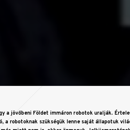
ogy a jövőbeni Földet immáron robotok uralják. Értel
ó, a robotoknak szükségük lenne saját állapotuk vilá