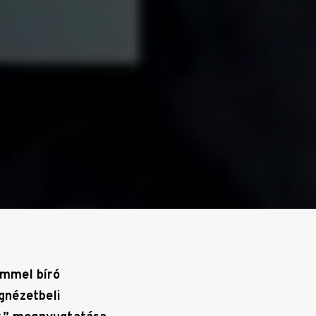
emmel bíró
gnézetbeli