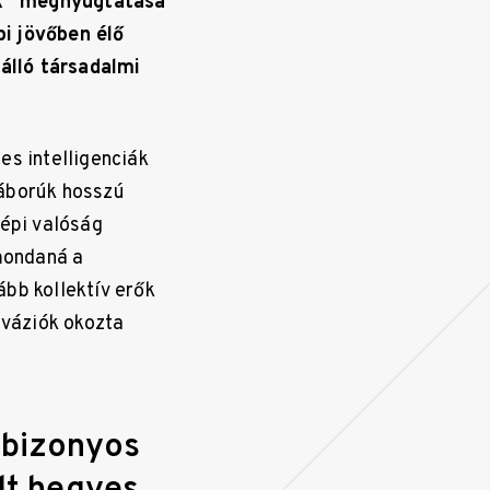
ek” megnyugtatása
pi jövőben élő
álló társadalmi
es intelligenciák
háborúk hosszú
gépi valóság
mondaná a
bb kollektív erők
nváziók okozta
 bizonyos