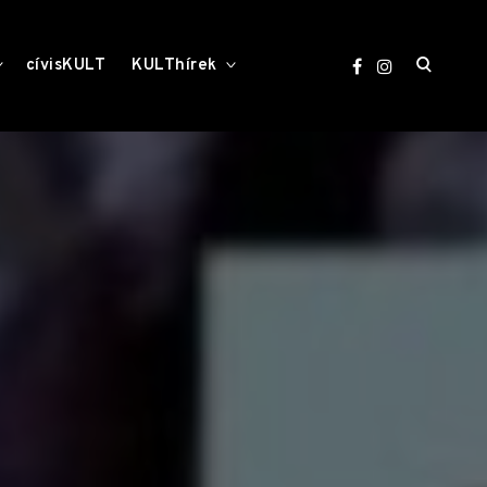
open
toggle
toggle
cívisKULT
KULThírek
child
child
menu
menu
search
form