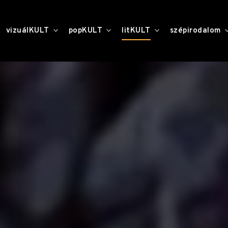
toggle
toggle
toggle
vizuálKULT
popKULT
litKULT
szépirodalom
child
child
child
menu
menu
menu