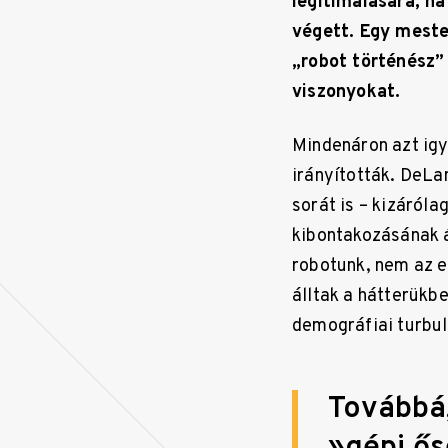
legitimálására, h
végett. Egy mester
„robot történész”
viszonyokat.
Mindenáron azt igy
irányították. DeLa
sorát is – kizáról
kibontakozásának 
robotunk, nem az e
álltak a hátterükb
demográfiai turbu
Továbbá,