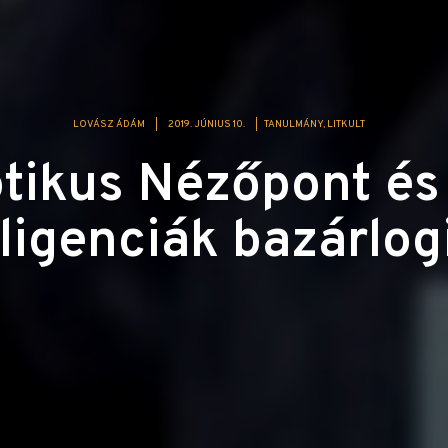
LOVÁSZ ÁDÁM
|
2019. JÚNIUS 10.
|
TANULMÁNY
LITKULT
tikus Nézőpont és 
lligenciák bazárlog