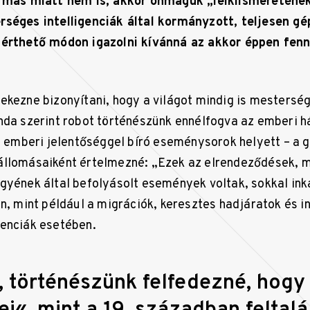
a más miatt nem is, akkor önmaguk „lelkiismeretén
séges intelligenciák által kormányzott, teljesen gé
 érthető módon igazolni kívánná az akkor éppen fenn
ekezne bizonyítani, hogy a világot mindig is mesterség
nda szerint robot történészünk ennélfogva az emberi 
ag emberi jelentőséggel bíró eseménysorok helyett – a 
állomásaiként értelmezné: „Ezek az elrendeződések, 
gyének által befolyásolt események voltak, sokkal inká
en, mint például a migrációk, keresztes hadjáratok és i
lenciák esetében.
 történészünk felfedezné, hogy