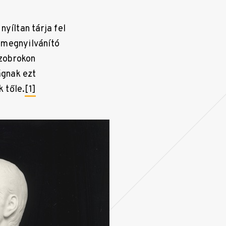
yíltan tárja fel
 megnyilvánító
szobrokon
ágnak ezt
 tőle.
[1]