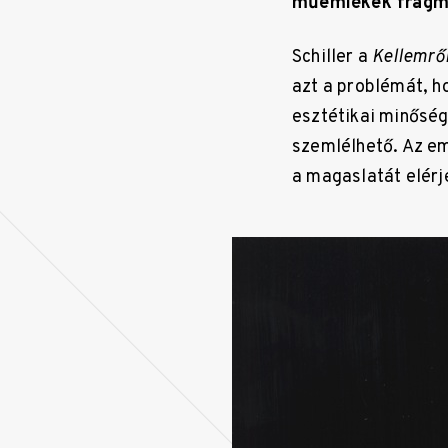
műemlékek fragmen
Schiller a
Kellemről
azt a problémát, h
esztétikai minőség
szemlélhető. Az em
a magaslatát elérj