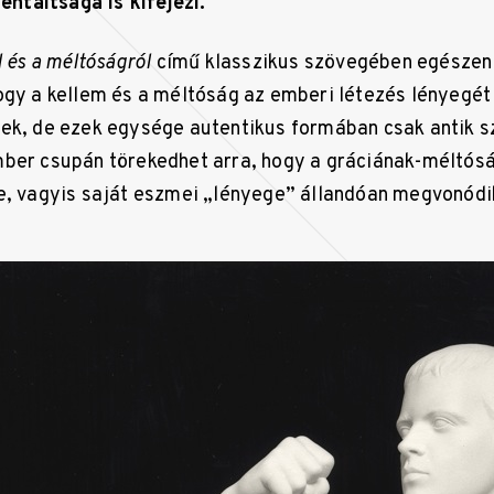
táltsága is kifejezi.
 és a méltóságról
című klasszikus szövegében egészen n
ogy a kellem és a méltóság az emberi létezés lényegét
ek, de ezek egysége autentikus formában csak antik 
ber csupán törekedhet arra, hogy a gráciának-méltós
e, vagyis saját eszmei „lényege” állandóan megvonódik