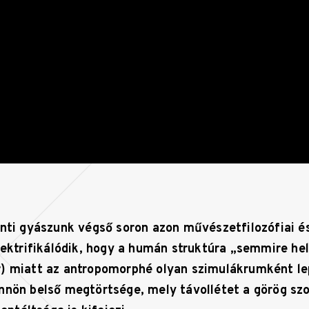
ánti gyászunk végső soron azon művészetfilozófiai és
elektrifikálódik, hogy a humán struktúra „semmire h
) miatt az antropomorphé olyan szimulákrumként lep
nnön belső megtörtsége, mely távollétet a görög sz