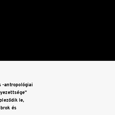
 -antropológiai
elyezettsége”
leződik le,
obrok és