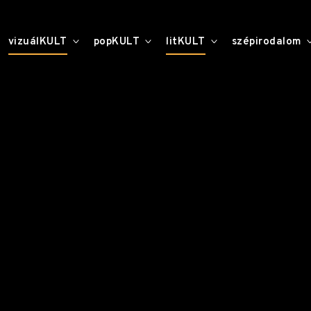
toggle
toggle
toggle
vizuálKULT
popKULT
litKULT
szépirodalom
child
child
child
menu
menu
menu