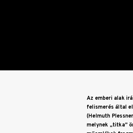
Az emberi alak ir
felismerés által 
(Helmuth Plessner
melynek „titka” ö