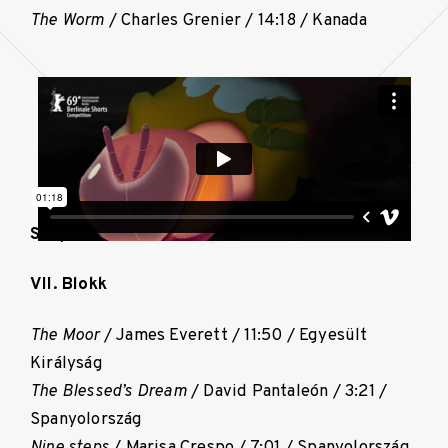
The Worm
/ Charles Grenier / 14:18 / Kanada
Szeptember 5. (csütörtök), 16:00
VII. Blokk
The Moor
/ James Everett / 11:50 / Egyesült
Királyság
The Blessed’s Dream
/ David Pantaleón / 3:21 /
Spanyolország
Nine steps
/ Marisa Crespo / 7:01 / Spanyolország