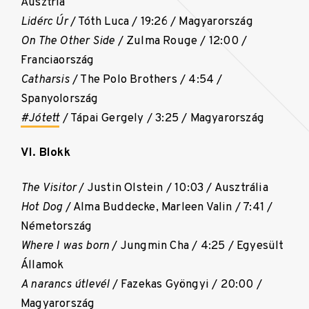
Ausztria
Lidérc Úr
/ Tóth Luca / 19:26 / Magyarország
On The Other Side
/ Zulma Rouge / 12:00 /
Franciaország
Catharsis
/ The Polo Brothers / 4:54 /
Spanyolország
#Jótett
/ Tápai Gergely / 3:25 / Magyarország
VI. Blokk
The Visitor
/ Justin Olstein / 10:03 / Ausztrália
Hot Dog
/ Alma Buddecke, Marleen Valin / 7:41 /
Németország
Where I was born
/ Jungmin Cha / 4:25 / Egyesült
Államok
A narancs útlevél
/ Fazekas Gyöngyi / 20:00 /
Magyarország