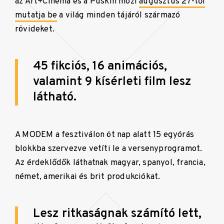
az Art+Cinema és a Puskin mozi
augusztus 27-től
mutatja be
a világ minden tájáról származó
rövideket.
45 fikciós, 16 animációs,
valamint 9 kísérleti film lesz
látható.
A MODEM a fesztiválon öt nap alatt 15 egyórás
blokkba szervezve vetíti le a versenyprogramot.
Az érdeklődők láthatnak magyar, spanyol, francia,
német, amerikai és brit produkciókat.
Lesz ritkaságnak számító lett,