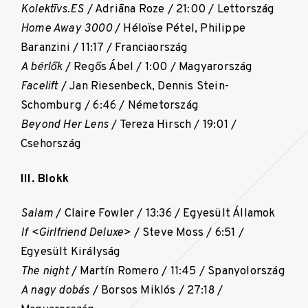
Kolektīvs.ES
/ Adriāna Roze / 21:00 / Lettország
Home Away 3000
/ Héloïse Pétel, Philippe
Baranzini / 11:17 / Franciaország
A bérlők
/ Regős Ábel / 1:00 / Magyarország
Facelift
/ Jan Riesenbeck, Dennis Stein-
Schomburg / 6:46 / Németország
Beyond Her Lens
/ Tereza Hirsch / 19:01 /
Csehország
III. Blokk
Salam
/ Claire Fowler / 13:36 / Egyesült Államok
If <Girlfriend Deluxe>
/ Steve Moss / 6:51 /
Egyesült Királyság
The night
/ Martín Romero / 11:45 / Spanyolország
A nagy dobás
/ Borsos Miklós / 27:18 /