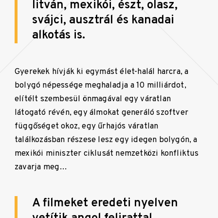
litván, mexikói, észt, olasz,
svájci, ausztrál és kanadai
alkotás is.
Gyerekek hívják ki egymást élet-halál harcra, a
bolygó népessége meghaladja a 10 milliárdot,
elítélt szembesül önmagával egy váratlan
látogató révén, egy álmokat generáló szoftver
függőséget okoz, egy űrhajós váratlan
találkozásban részese lesz egy idegen bolygón, a
mexikói miniszter ciklusát nemzetközi konfliktus
zavarja meg…
A filmeket eredeti nyelven