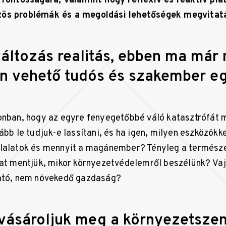
 fontosságára, valamint hogy reflexív és reaktív pl
ös problémák és a megoldási lehetőségek megvitat
áltozás realitás, ebben ma már
n vehető tudós és szakember eg
onban, hogy az egyre fenyegetőbbé váló katasztrófát 
ább le tudjuk-e lassítani, és ha igen, milyen eszközökk
llalatok és mennyit a magánember? Tényleg a természe
kat mentjük, mikor környezetvédelemről beszélünk? Va
ható, nem növekedő gazdaság?
vásároljuk meg a környezetsze