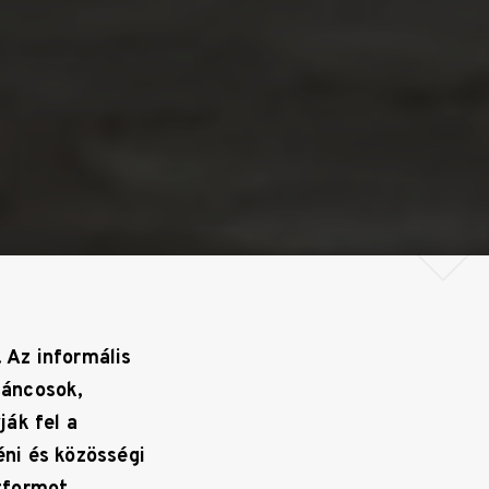
Az informális
táncosok,
ák fel a
éni és közösségi