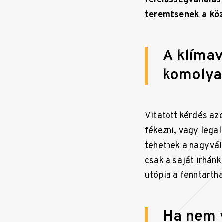
felelősségvállalás
teremtsenek a köz
A klímav
komolya
Vitatott kérdés az
fékezni, vagy legal
tehetnek a nagyvá
csak a saját irhán
utópia a fenntart
Ha nem 