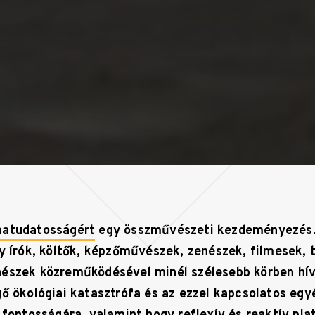
matudatosságért
egy összművészeti kezdeményezés. 
gy írók, költők, képzőművészek, zenészek, filmesek, 
észek közreműködésével minél szélesebb körben hívj
gő ökológiai katasztrófa és az ezzel kapcsolatos egy