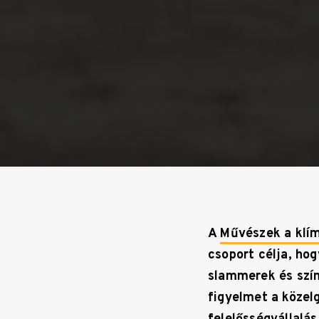
A
Művészek a klí
csoport célja, ho
slammerek és szín
figyelmet a közel