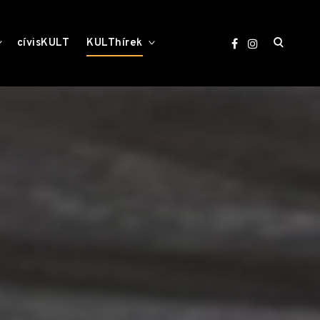
open
toggle
toggle
cívisKULT
KULThírek
child
child
menu
menu
search
form