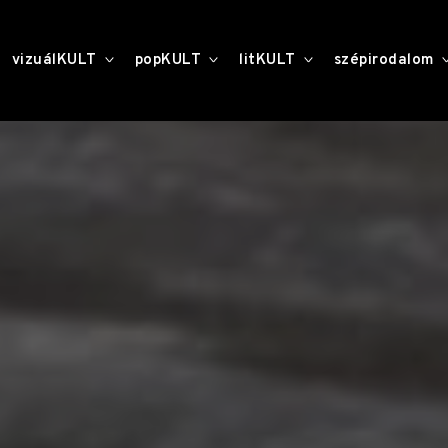
toggle
toggle
toggle
vizuálKULT
popKULT
litKULT
szépirodalom
child
child
child
menu
menu
menu