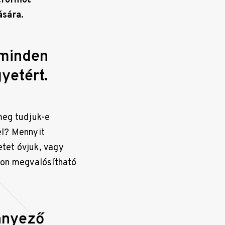
atformot
ására.
 minden
yetért.
meg tudjuk-e
el? Mennyit
tet óvjuk, vagy
jon megvalósítható
nnyező