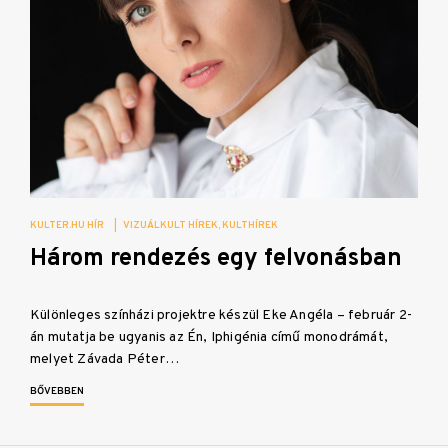
KULTER.HU HÍR
|
VIZUÁLKULT HÍREK
KULTHÍREK
Három rendezés egy felvonásban
Különleges színházi projektre készül Eke Angéla – február 2-
án mutatja be ugyanis az Én, Iphigénia című monodrámát,
melyet Závada Péter…
BŐVEBBEN