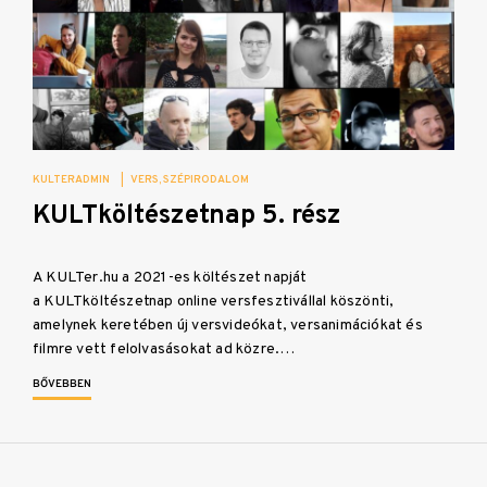
KULTERADMIN
|
VERS
SZÉPIRODALOM
KULTköltészetnap 5. rész
A KULTer.hu a 2021-es költészet napját
a KULTköltészetnap online versfesztivállal köszönti,
amelynek keretében új versvideókat, versanimációkat és
filmre vett felolvasásokat ad közre.…
BŐVEBBEN