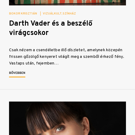
BOKOR KRISZTIÁN
|
VIZUÁLKULT
SZÍNHÁZ
Darth Vader és a beszélő
virágcsokor
Csak nézem a csendéletbe illő díszletet, amelynek közepén
frissen gőzölgő kenyeret világít meg a szemből érkező fény.
Vastaps után, fejemben…
BŐVEBBEN