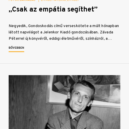
PÓTOR BARNABÁS
|
LITKULT INTERJÚ
LITKULT
„Csak az empátia segíthet”
Negyedik, Gondoskodás című verseskötete a múlt hónapban
látott napvilágot a Jelenkor Kiadó gondozásában. Závada
Péterrel új könyvéről, eddigi életművéről, színházról, a…
BŐVEBBEN