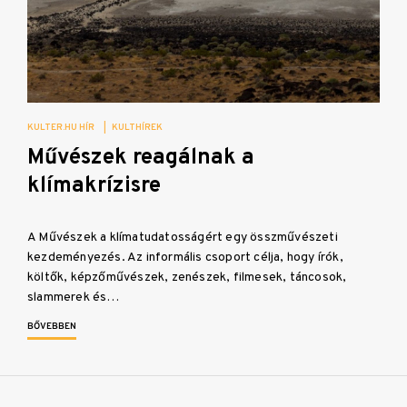
KULTER.HU HÍR
|
KULTHÍREK
Művészek reagálnak a
klímakrízisre
A Művészek a klímatudatosságért egy összművészeti
kezdeményezés. Az informális csoport célja, hogy írók,
költők, képzőművészek, zenészek, filmesek, táncosok,
slammerek és…
BŐVEBBEN