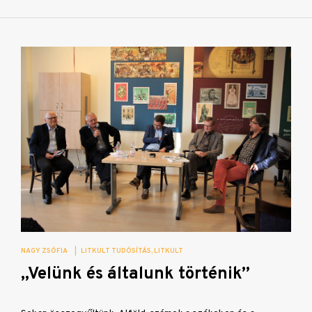
NAGY ZSÓFIA
|
LITKULT TUDÓSÍTÁS
LITKULT
„Velünk és általunk történik”