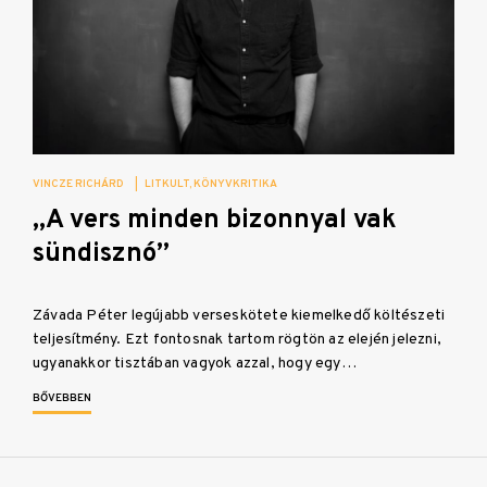
VINCZE RICHÁRD
|
LITKULT
KÖNYVKRITIKA
„A vers minden bizonnyal vak
sündisznó”
Závada Péter legújabb verseskötete kiemelkedő költészeti
teljesítmény. Ezt fontosnak tartom rögtön az elején jelezni,
ugyanakkor tisztában vagyok azzal, hogy egy…
BŐVEBBEN