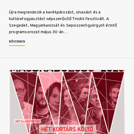
Újra megrendezik a kerékpározást, olvasást és a
kultúrafogyasztást népszerűsítő Tricikli Fesztivált. A
Szegedet, Magyarkanizsát és Sepsiszentgyörgyöt érintő
programsorozat május 30-án…
BŐVEBBEN