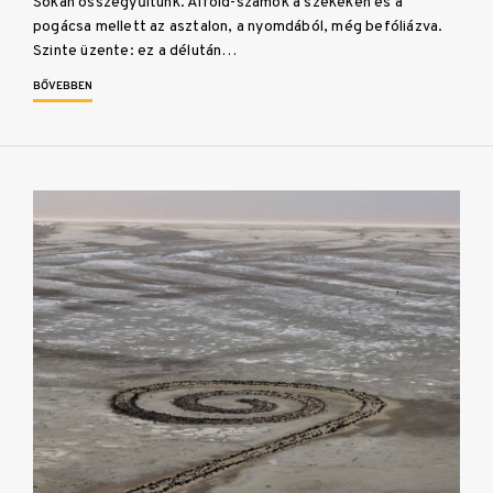
Sokan összegyűltünk. Alföld-számok a székeken és a
pogácsa mellett az asztalon, a nyomdából, még befóliázva.
Szinte üzente: ez a délután…
BŐVEBBEN