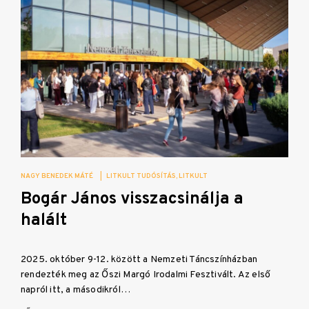
NAGY BENEDEK MÁTÉ
|
LITKULT TUDÓSÍTÁS
LITKULT
Bogár János visszacsinálja a
halált
2025. október 9-12. között a Nemzeti Táncszínházban
rendezték meg az Őszi Margó Irodalmi Fesztivált. Az első
napról itt, a másodikról…