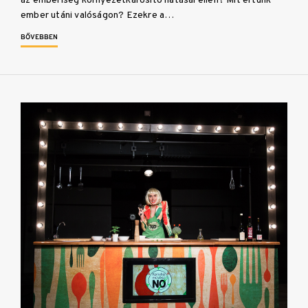
az emberiség környezetkárosító hatásai ellen? Mit értünk
ember utáni valóságon? Ezekre a…
BŐVEBBEN