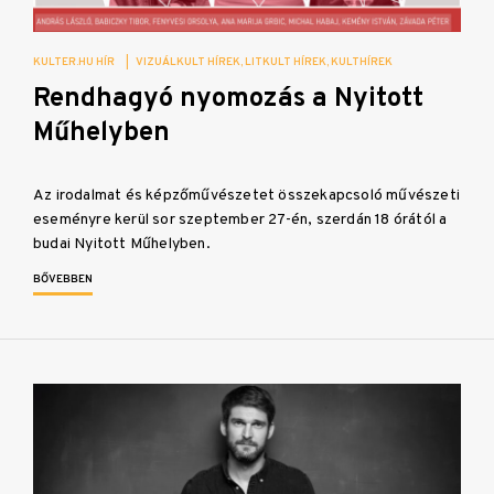
KULTER.HU HÍR
|
VIZUÁLKULT HÍREK
LITKULT HÍREK
KULTHÍREK
Rendhagyó nyomozás a Nyitott
Műhelyben
Az irodalmat és képzőművészetet összekapcsoló művészeti
eseményre kerül sor szeptember 27-én, szerdán 18 órától a
budai Nyitott Műhelyben.
BŐVEBBEN