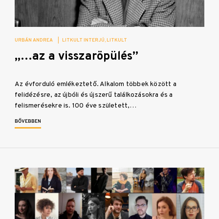
URBÁN ANDREA
|
LITKULT INTERJÚ
LITKULT
„…az a visszaröpülés”
Az évforduló emlékeztető. Alkalom többek között a
felidézésre, az újbóli és újszerű találkozásokra és a
felismerésekre is. 100 éve született,…
BŐVEBBEN