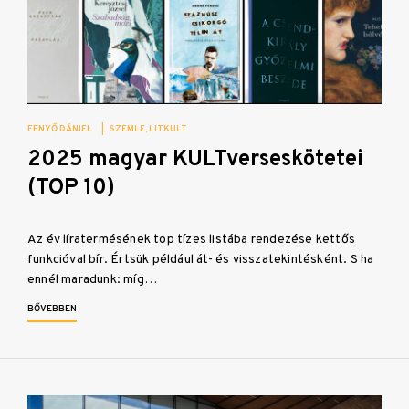
FENYŐ DÁNIEL
|
SZEMLE
LITKULT
2025 magyar KULTverseskötetei
(TOP 10)
Az év líratermésének top tízes listába rendezése kettős
funkcióval bír. Értsük például át- és visszatekintésként. S ha
ennél maradunk: míg…
BŐVEBBEN