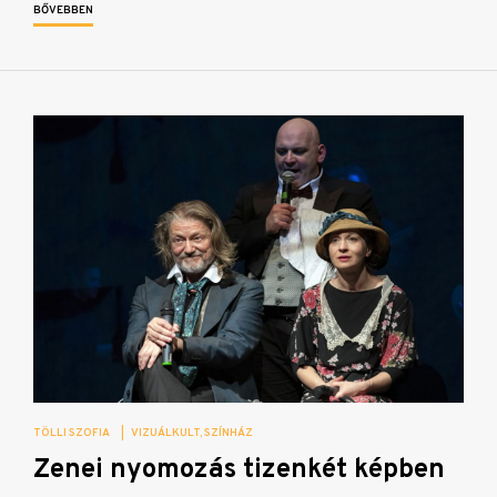
BŐVEBBEN
TÖLLI SZOFIA
|
VIZUÁLKULT
SZÍNHÁZ
Zenei nyomozás tizenkét képben