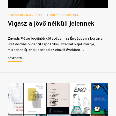
HEGEDÜS BENJÁMIN JUTAS
|
LITKULT
KÖNYVKRITIKA
Vigasz a jövő nélküli jelennek
Závada Péter legújabb kötetében, az Éngépben a kortárs
lírát domináló identitáspoétikák alternatíváját nyújtja,
miközben új lendületet ad az elmúlt években…
BŐVEBBEN