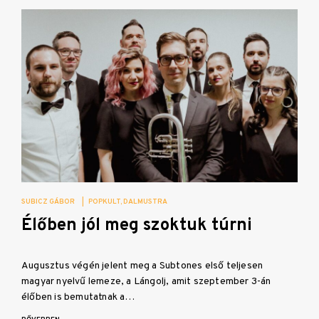
SUBICZ GÁBOR
|
POPKULT
DALMUSTRA
Élőben jól meg szoktuk túrni
Augusztus végén jelent meg a Subtones első teljesen
magyar nyelvű lemeze, a Lángolj, amit szeptember 3-án
élőben is bemutatnak a…