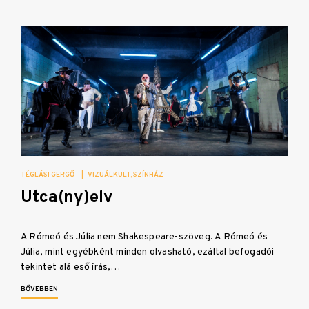
TÉGLÁSI GERGŐ
|
VIZUÁLKULT
SZÍNHÁZ
Utca(ny)elv
A Rómeó és Júlia nem Shakespeare-szöveg. A Rómeó és
Júlia, mint egyébként minden olvasható, ezáltal befogadói
tekintet alá eső írás,…
BŐVEBBEN