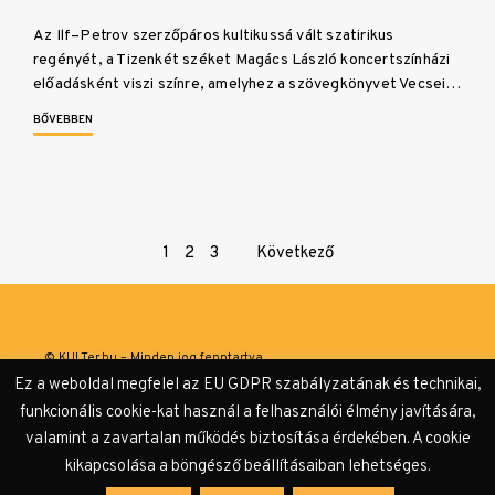
Az Ilf–Petrov szerzőpáros kultikussá vált szatirikus
regényét, a Tizenkét széket Magács László koncertszínházi
előadásként viszi színre, amelyhez a szövegkönyvet Vecsei…
BŐVEBBEN
Page
1
2
3
Következő
navigation
© KULTer.hu – Minden jog fenntartva
Ez a weboldal megfelel az EU GDPR szabályzatának és technikai,
Impresszum
Szerzőink
Támogatók & Partnerek
funkcionális cookie-kat használ a felhasználói élmény javítására,
valamint a zavartalan működés biztosítása érdekében. A cookie
Adatvédelmi tájékoztató
kikapcsolása a böngésző beállításaiban lehetséges.