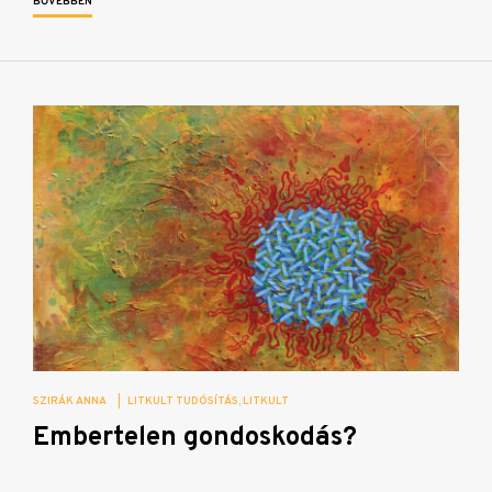
BŐVEBBEN
SZIRÁK ANNA
|
LITKULT TUDÓSÍTÁS
LITKULT
Embertelen gondoskodás?