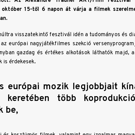
lőtt. Az Alexandre Trauner ART/Film Fesztivál
október 15-től 6 napon át várja a filmek szerelm
an.
últra visszatekintő fesztivál idén a tudományos és di
 az európai nagyjátékfilmes szekció versenyprogram
ványban gazdag és értékes alkotások láthatók majd,
k is érdekesek.
s európai mozik legjobbjait kíná
 keretében több koprodukció
 be,