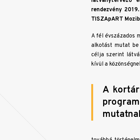
látványtervező e
rendezvény 2019. 
TISZApART Mozib
A fél évszázados m
alkotást mutat be
célja szerint lát
kívül a közönségne
A kortár
program
mutatnak