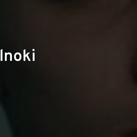
lnoki