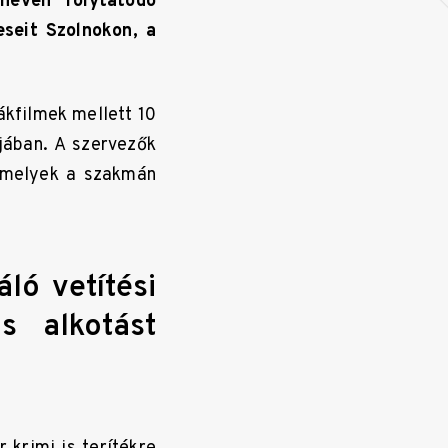
 néven folytatódó
eseit Szolnokon, a
ákfilmek mellett 10
jában. A szervezők
 amelyek a szakmán
ló vetítési
s alkotást