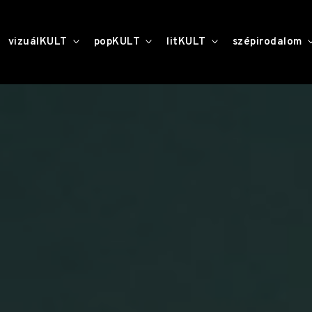
toggle
toggle
toggle
vizuálKULT
popKULT
litKULT
szépirodalom
child
child
child
menu
menu
menu