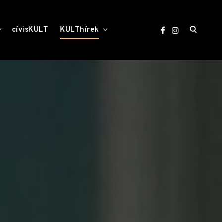
open
toggle
toggle
cívisKULT
KULThírek
child
child
menu
menu
search
form